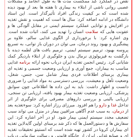
نقص در عملكرد كبد ممكنست مدت ها به طول انجامد و مشكلات
عصبی روانی ناشی از ابتلاء به بیماری تا هفته ها بعد از بهبود دیده
شده است كه بر كیفیت زندگی افراد تأثیرگذار است. این استاد
دانشگاه در ادامه اضافه كرد: سال ها است كه اهمیت و نقش تغذیه
در افزایش و توانایی عملكرد سیستم ایمنی در مقابل آلودگی ها و
عفونت هایی كه
سلامت
انسان را تهدید می كنند، اثبات شده است.
وی اشاره كرد: با برخورداری از الگوی غذایی سالم، علاوه بر
پیشگیری و بهبود روند درمان، می توان در دوران باز توانی، به تسریع
پروسه بهبود، ترمیم سیستم ایمنی، ترمیم بافت های لطمه دیده با
بازگشت به فیزیولوژی نرمال بدن و جلوگیری از ابتلاء باردیگر كمك
شایانی كرد. رئیس انجمن تغذیه ایران درباب نحوه ارائه
برنامه
غذایی
مناسب به بیماران، جمع آوری و ارزیابی وضعیت جسمی و تغذیه ای
بیماری برمبنای اطلاعات فردی بیمار شامل سن، جنس، شغل،
وضعیت تأهل و معیشت، بررسی دسترسی به مواد غذایی را ضروری
دانست و اظهار داشت: باید به این داده ها اطلاعاتی چون سوابق
پزشكی، ارزیابی وضعیت تغذیه بیمار بهبود یافته، ارزیابی تن سنجی،
ارزیابی بالینی و بررسی داروهای مصرفی برای جلوگیری از اثر
تداخل
غذا
و
دارو
را هم افزود. میرزای رزاز اشاره كرد: سوءتغذیه بعد
از
درمان
، به سبب عدم آگاهی مراقبین بیمار در منزل می تواند سبب
تضعیف مجدد سیستم ایمنی بیمار شود. او در آخر اشاره كرد: این
سفارش ها و دستورالعمل ها كه ذكر شد برمبنای اولین گایدلاین تغذیه
ای بیماران كرونا در كشور تهیه شده است كه انستیتو تحقیقات تغذیه
ای و صنایع غذایی ایران از جایگاه قانونی و رسالت سازمانی درباب