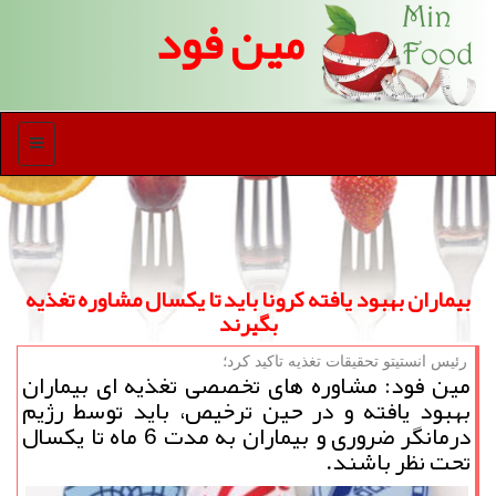
مین فود
منو
بیماران بهبود یافته كرونا باید تا یكسال مشاوره تغذیه
بگیرند
رئیس انستیتو تحقیقات تغذیه تاكید كرد؛
مین فود: مشاوره های تخصصی تغذیه ای بیماران
بهبود یافته و در حین ترخیص، باید توسط رژیم
درمانگر ضروری و بیماران به مدت 6 ماه تا یكسال
تحت نظر باشند.