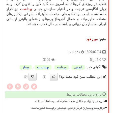
تغذیه در روزهای كرونا تا به امروز سه گاید لاین را تدوین كرده و به
زبان انگلیسی ترجمه و در اختیار سازمان جهانی
بهداشت
نیز قرار
داده شده است و كشورهای منطقه مدیترانه شرقی (كشورهای
منطقه خاورمیانه و شمال آفریقا) برمبنای راهنمای بالینی ارسالی
ایران به سازمان جهانی بهداشت در حال فعالیت هستند.
منبع:
مین فود
1399/02/04
13:55:23
5.0
از 5
3109
تگهای خبر:
ایمنی
,
برنامه
,
بهداشت
,
بیمار
این مطلب مین فود مفید بود؟
(0)
(1)
تازه ترین مطالب مرتبط
شیرمادر از نوزاد در مقابل عفونت های تنفسی محافظت می کند
نرمال سازی بمباران مراکز درمانی، تهدیدی برای همه کشورهاست