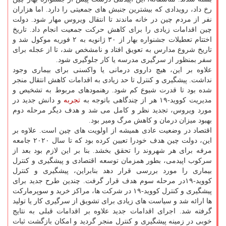
رخ داد، رویدادی که بیشترین جنبش های جمعیتی را دارد. اما هزاران
نفر از مردم چین در خانه ماندند تا انتقال ویروس مهار شود. دولت
چین اقدامات زیادی را برای کاهش حرکت جمعیت انجام داد. تاریخ
اختتام تعطیلات جشنواره بهار از ۳۰ ژانویه به ۲ فوریه موکول شد و
تاریخ شروع مدارس به تعویق افتاد و نامشخص شد، تا از عجله برای
سفر بمنظور از سرگیری مدرسه یا کار جلوگیری شود.
علاوه بر این، هیچ داروی درمانی یا واکسنی برای بیماری وجود
نداشت. پیشگیری و کنترل تا حد زیادی به اقدامات کاهش انتقال منجر
شده بود تا قدرت شیوع کم شود. رهنمودهای مربوط به تشخیص و
مدیریت کووید-۱۹ هر از چندگاهی باتوجه به
تجربه
و دانش جدید در
مورد ویروس، تجدید نظر و کامل می شد و هدف دیگر مرحله دوم
بهبود میزان درمان و کاهش مرگ ومیر بود.
اقتصاد در وضعیت عادی همیشه از اولویت های چین است. علاوه بر
این، دولت چین هدف خودرا تعیین کرده بود که تا سال ۲۰۲۰ جامعه
مرفه برای هر شهروند را تحقق بخشد. بنا بر این لازم بود بعد از
سرکوب اپیدمی، بطور همزمان توسعه اقتصادی و پیشگیری و کنترل
بیماری را مورد بررسی قرار دهد بنابراین، پیشگیری و کنترل
کووید-۱۹در مرحله سوم هدف قرار گرفت. چندین طرح جدید برای
پیشگیری و کنترل کووید-۱۹ در شرکت ها، مراکز خرید و سوپرمارکت
ها ارائه شد و سیاست های زیادی برای تشویق از سرگیری کار یا تولید
گرفته شد. اجرای اقدامات جدید علاوه بر اقدامات قبلی به نتایج
خوبی در زمینه پیشگیری و کنترل منجر گردید و امکان بازگشت ثبات