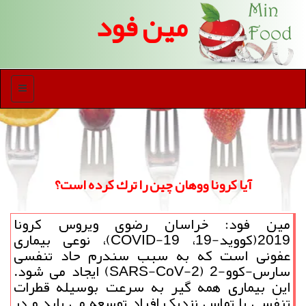
مین فود
منو
آیا كرونا ووهان چین را ترك كرده است؟
مین فود: خراسان رضوی ویروس کرونا
2019(کووید-19، COVID-19)، نوعی بیماری
عفونی است که به سبب سندرم حاد تنفسی
سارس-کوو-2 (SARS-CoV-2) ایجاد می شود.
این بیماری همه گیر به سرعت بوسیله قطرات
تنفسی یا تماس نزدیک افراد توسعه می یابد و در