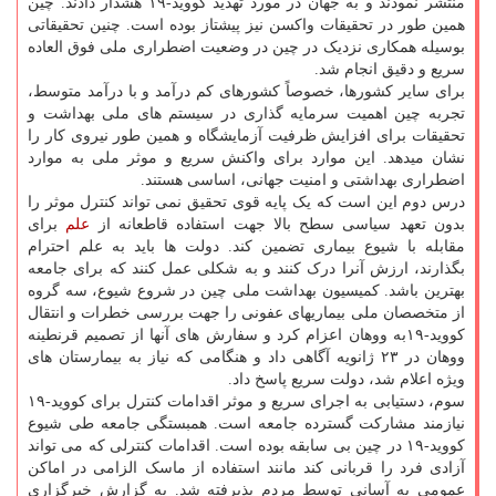
منتشر نمودند و به جهان در مورد تهدید کووید-۱۹ هشدار دادند. چین
همین طور در تحقیقات واکسن نیز پیشتاز بوده است. چنین تحقیقاتی
بوسیله همکاری نزدیک در چین در وضعیت اضطراری ملی فوق العاده
سریع و دقیق انجام شد.
برای سایر کشورها، خصوصاً کشورهای کم درآمد و با درآمد متوسط،
تجربه چین اهمیت سرمایه گذاری در سیستم های ملی بهداشت و
تحقیقات برای افزایش ظرفیت آزمایشگاه و همین طور نیروی کار را
نشان میدهد. این موارد برای واکنش سریع و موثر ملی به موارد
اضطراری بهداشتی و امنیت جهانی، اساسی هستند.
درس دوم این است که یک پایه قوی تحقیق نمی تواند کنترل موثر را
بدون تعهد سیاسی سطح بالا جهت استفاده قاطعانه از
علم
برای
مقابله با شیوع بیماری تضمین کند. دولت ها باید به علم احترام
بگذارند، ارزش آنرا درک کنند و به شکلی عمل کنند که برای جامعه
بهترین باشد. کمیسیون بهداشت ملی چین در شروع شیوع، سه گروه
از متخصصان ملی بیماریهای عفونی را جهت بررسی خطرات و انتقال
کووید-۱۹به ووهان اعزام کرد و سفارش های آنها از تصمیم قرنطینه
ووهان در ۲۳ ژانویه آگاهی داد و هنگامی که نیاز به بیمارستان های
ویژه اعلام شد، دولت سریع پاسخ داد.
سوم، دستیابی به اجرای سریع و موثر اقدامات کنترل برای کووید-۱۹
نیازمند مشارکت گسترده جامعه است. همبستگی جامعه طی شیوع
کووید-۱۹ در چین بی سابقه بوده است. اقدامات کنترلی که می تواند
آزادی فرد را قربانی کند مانند استفاده از ماسک الزامی در اماکن
عمومی به آسانی توسط مردم پذیرفته شد. به گزارش خبرگزاری