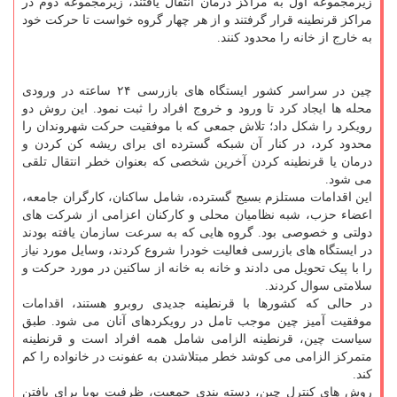
زیرمجموعه اول به مراکز درمان انتقال یافتند، زیرمجموعه دوم در
مراکز قرنطینه قرار گرفتند و از هر چهار گروه خواست تا حرکت خود
به خارج از خانه را محدود کنند.
چین در سراسر کشور ایستگاه های بازرسی ۲۴ ساعته در ورودی
محله ها ایجاد کرد تا ورود و خروج افراد را ثبت نمود. این روش دو
رویکرد را شکل داد؛ تلاش جمعی که با موفقیت حرکت شهروندان را
محدود کرد، در کنار آن شبکه گسترده ای برای ریشه کن کردن و
درمان یا قرنطینه کردن آخرین شخصی که بعنوان خطر انتقال تلقی
می شود.
این اقدامات مستلزم بسیج گسترده، شامل ساکنان، کارگران جامعه،
اعضاء حزب، شبه نظامیان محلی و کارکنان اعزامی از شرکت های
دولتی و خصوصی بود. گروه هایی که به سرعت سازمان یافته بودند
در ایستگاه های بازرسی فعالیت خودرا شروع کردند، وسایل مورد نیاز
را با پیک تحویل می دادند و خانه به خانه از ساکنین در مورد حرکت و
سلامتی سوال کردند.
در حالی که کشورها با قرنطینه جدیدی روبرو هستند، اقدامات
موفقیت آمیز چین موجب تامل در رویکردهای آنان می شود. طبق
سیاست چین، قرنطینه الزامی شامل همه افراد است و قرنطینه
متمرکز الزامی می کوشد خطر مبتلاشدن به عفونت در خانواده را کم
کند.
روش های کنترل چین، دسته بندی جمعیت، ظرفیت پویا برای یافتن