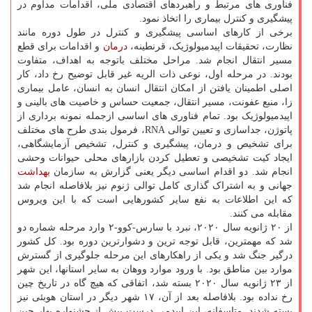
فناوری های مرتبط و راهبردهای اقتصادی ملی، اقدامات مداوم در
پیشگیری و کنترل بیماری را اتخاذ نمود.
برخی از کارهای اساسی پیشگیری و کنترل در طول دوره مانند
نظارت، تحقیقات اپیدمیولوژیک، قرنطینه،
درمان
و اقدامات برای قطع
مسیر انتقال انجام شد. مراحل مختلف باتوجه به اهداف، متفاوت
بودند. در مرحله اول، نوعی ذات الریه غیر قابل توضیح رخ داد، کار
اصلی اطمینان یافتن از امکان انتقال انسان به انسان، عامل بیماری
زا، منبع عفونت، مسیر انتقال، جمعیت حساس و خاصیت های بالینی و
اپیدمیولوژیک بود. تمام فناوری های اساسی ازجمله نمونه برداری از
پاتوژن، جداسازی و تعیین توالی RNA، فرمول بندی طرح های مختلف
برای تشخیص و درمان، پیشگیری و کنترل، تشخیص آزمایشگاهی،
ایجاد کیت تشخیصی و تعطیل کردن بازارهای محلی حیوانات وحشی
انجام شد. دو اقدام اساسی دیگر یعنی گزارش به سازمان
بهداشت
جهانی و به اشتراک گذاری کامل توالی ژنوم نیز بلافاصله انجام شد
که این اطلاعات به نفع سایر کشورهایی است که با این ویروس
مقابله می کنند.
از ۲۰ ژانویه سال ۲۰۲۰، نبرد با سارس-کوو-۲ وارد مرحله شماره دو
شد که مهمترین، قابل توجه ترین و دشوارترین دوره بود. کل کشور
درگیر جنگ شد و یکی از راهکارهای این مرحله جلوگیری از گسترش
موارد بین مناطق بود. با ورود موارد ووهان به سایر استانها، این شهر
از ۲۳ ژانویه سال ۲۰۲۰ بسته شد، اتفاقی که هیچ گاه در تاریخ چین
رخ نداده بود. بلافاصله بعد از آن، ۱۷ شهر دیگر در استان هوبئی نیز
بسته شدند. متاسفانه، این اپیدمی درست پیش از جشنواره بهار چین