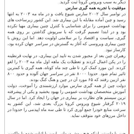
دیگر به سبب ویروس کرونا ثبت گردید.
موفقیت با تجربه همه گیری سارس
در نوامبر سال ۲۰۰۲ سارس شیوع یافت و در ماه مه ۲۰۰۳ به انتها
رسید و چین آماده مقابله با این بیماری شد. این کشور زیرساخت های
بهداشت عمومی را برای شناسایی یا کنترل چنین بیماری مهیا نکرده
بود و در ابتدا تصمیم گرفت که با سرپوش گذاشتن بر روی همه
گیری، سیاست و اقتصاد را بر سلامتی اولویت دهد. اما این روش با
چنین بیماری ویروسی که آغاز به گسترش در سراسر جهان کرده بود،
کارساز نبود.
رهبران چین بعد از مجبور شدن به تایید این بیماری، در نهایت قرنطینه
را در پکن اعمال کردند و تعطیلات یک ماهه اول ماه مه ۲۰۰۳ را لغو
کردند. این مورد کمک کرد تا طی چند ماه کوتاه، همه گیری با کمترین
تاثیر تمام شود. حدودا ۸۰۰۰ نفر در سراسر جهان آلوده و حدود ۸۰۰
نفر ازبین رفتند که ۶۵ مورد آن در چین و هنگ کنگ بودند.
دولت چین از همه گیری سارس موارد ارزشمندی را آموخت، دولت
آموزش متخصصان بهداشت عمومی را بهبود بخشید و یکی از پیشرفته
ترین سیستم های نظارت بر بیماری در جهان را ایجاد کرد. اما در سال
۲۰۱۹ گرفتار شیوع ویروس کرونا بزرگ بعدی شد، این کشور به
سرعت منابع خودرا جمع آوری کرد تا طی سه ماه اپیدمی را حدودا در
داخل مرزهای خود متوقف نماید.
چین با دانستن اینکه هیچ روش درمانی ایمن یا اثبات شده یا واکسن