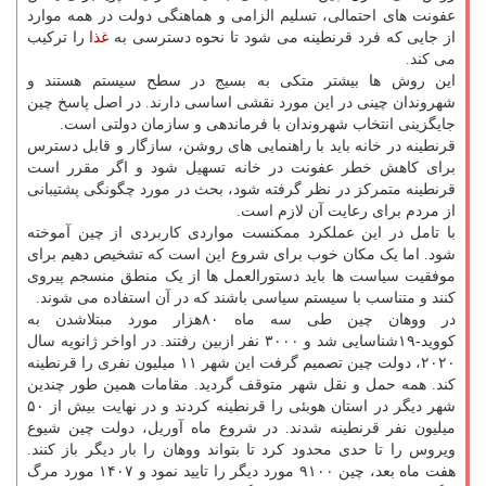
عفونت های احتمالی، تسلیم الزامی و هماهنگی دولت در همه موارد
از جایی که فرد قرنطینه می شود تا نحوه دسترسی به
غذا
را ترکیب
می کند.
این روش ها بیشتر متکی به بسیج در سطح سیستم هستند و
شهروندان چینی در این مورد نقشی اساسی دارند. در اصل پاسخ چین
جایگزینی انتخاب شهروندان با فرماندهی و سازمان دولتی است.
قرنطینه در خانه باید با راهنمایی های روشن، سازگار و قابل دسترس
برای کاهش خطر عفونت در خانه تسهیل شود و اگر مقرر است
قرنطینه متمرکز در نظر گرفته شود، بحث در مورد چگونگی پشتیبانی
از مردم برای رعایت آن لازم است.
با تامل در این عملکرد ممکنست مواردی کاربردی از چین آموخته
شود. اما یک مکان خوب برای شروع این است که تشخیص دهیم برای
موفقیت سیاست ها باید دستورالعمل ها از یک منطق منسجم پیروی
کنند و متناسب با سیستم سیاسی باشند که در آن استفاده می شوند.
در ووهان چین طی سه ماه ۸۰هزار مورد مبتلاشدن به
کووید-۱۹شناسایی شد و ۳۰۰۰ نفر ازبین رفتند. در اواخر ژانویه سال
۲۰۲۰، دولت چین تصمیم گرفت این شهر ۱۱ میلیون نفری را قرنطینه
کند. همه حمل و نقل شهر متوقف گردید. مقامات همین طور چندین
شهر دیگر در استان هوبئی را قرنطینه کردند و در نهایت بیش از ۵۰
میلیون نفر قرنطینه شدند. در شروع ماه آوریل، دولت چین شیوع
ویروس را تا حدی محدود کرد تا بتواند ووهان را بار دیگر باز کنند.
هفت ماه بعد، چین ۹۱۰۰ مورد دیگر را تایید نمود و ۱۴۰۷ مورد مرگ