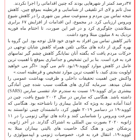
۳۷درصد کمتر از شهرهایی بودند که چنین اقداماتی را اجرا نکردند.
مدل تاتم و لای اثر تلفیقی از شناسایی و قرنطینه بموقع چین، کاهش
نتیجه تماس بین مردم و ممنوعیت سفر بین شهری را در کاهش شیوع
ویروس ارزیابی کرد. در مجموع، این اقدامات از افزایش ۶۷ برابری
مبتلاشدن جلوگیری کرد و در غیر این صورت، تا اختتام ماه فوریه
نزدیک به ۸ میلیون مبتلا وجود داشت.
تاثیر کاهش تماس بین افراد به خودی خود قابل توجه بود. این گروه با
بهره گیری از داده های مکانی تلفن همراه کاهش شایان توجهی در
حرکات مردم یافت که بگفته آنان نمایانگر کاهش چشم گیر تماسهای
فرد به فرد است. بنا بر این تشخیص و جداسازی بموقع با اهمیت ترین
عامل در کاهش موارد کووید-۱۹بود. تاتم می گوید: «اگر می خواهید
اولویت بندی کنید، با اهمیت ترین موارد تشخیص و قرنطینه است.»
واکنش چین اهمیت تحقیقات داخلی و ظرفیت بهداشت عمومی را
نشان میدهد. سرمایه گذاری های هنگفت سبب شده چین آمادگی
بیشتری برای کووید-۱۹ نسبت به سندرم حاد تنفسی سارس (SARS)
داشته باشد. هنگامی که سارس در سال ۲۰۰۲ شیوع یافت، چین در
ابتدا آماده نبود به ویژه که عامل بیماری زا ناشناخته بود. هنگامی که
کووید-۱۹ در دسامبر ۲۰۱۹ ظهور کرد، دانشمندان چینی توانستند به
سرعت ویروس را شناسایی کنند و داده های توالی ژنومی را در ۱۱
ژانویه ۲۰۲۰ بصورت بین المللی به اشتراک گذارند. در آخر ژانویه،
پزشکان چین و هنگ کنگ خاصیت های بالینی بیماران مبتلا به
کووید-۱۹، انتقال فرد به فرد، خصوصیات ژنومی و اپیدمیولوژی را