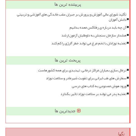
پربیننده ترین ها
تأکید شورای عالی آموزش و پرورش بر جبران عقب ماندگی های آموزشی و تربیتی
دانش آموزان
آن چه باید درباره ی رفلاکس معده بدانیم
هشدار سازمان سنجش به داوطلبان آزمون ارشد
تغذیه نوزادان با تخم مرغ می تواند خطر آلرژی را کم کند
پربحث ترین ها
نرمال سازی بمباران مراکز درمانی، تهدیدی برای همه کشورهاست
سفارش های طب ایرانی برای تقویت شیرمادر و سلامت نوزاد
ورود هوش مصنوعی به کتاب های درسی
تغذیه پدر می تواند بر سلامت نوزاد تاثیر بگذارد
جدیدترین ها
تگها