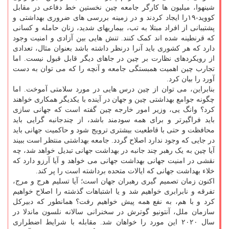
شینهوا، میلیون ها کارگر جامعه چین نخستین خط دفاعی در مقابل
کووید-۱۹را ایجاد کردند و در زمینه بررسی های ضروری بهداشتی و
پشتیبانی از افراد مبتلا به تب، بیماریهای شدید، زنان حامله و کسانی
که قرنطینه شده اند کمک کنند. تنش هایی بین آزادی و امنیت وجود
دارد که هر کشوری باید آنرا درنظر داشته باشد بعنوان مثال، تعدادی
از رویکردهای نظارت بر چین در جاهای دیگر قابل قبول نیست. اما
تجارب چین اهمیت همبستگی جامعه و آنچه را که می توان به دست
آورد را بیان کرد.
بنابراین، می توان از چین درس هایی در مورد سلامتی آموخت. اما
چگونه جوامع بهداشتی چین و جهان در آینده با یکدیگر همکاری خواهند
کرد؟ وانگ یی، وزیر امور خارجه چین گفته است که جهانی سازی
باید فراگیرتر و برای همه سودمند باشد، از چندجانبه گرایی باید
محافظت و حتی با قاطعیت بیشتری ترویج شود و حاکمیت جهانی باید
در جایی که وجود ندارد اصلاح گردد. جامعه بهداشتی منتظر است ببیند
آیا چین به یک رهبر چند جانبه در بهداشت جهانی تبدیل خواهد شد، چه
نقشی در امنیت جهانی بهداشت جهانی می خواهد و آیا آرزو دارد که
خلاء بهداشت جهانی که ایالات متحده برداشته است را پر کند.
اکنون زمان تصمیم گیری رهبران جهان است؛ آیا تسلیم هرج و مرج،
تفرقه و نابرابری خواهیم شد و یا اشتباهات گذشته را اصلاح خواهیم
کرد و با هم، به نفع همه پیش خواهیم رفت؟ همانطور که دبیرکل
سازمان ملل، آنتونیو گوترش در سخنرانی سالانه نلسون ماندلا در
سال ۲۰۲۰ این مورد را خواهان شد. مقابله با شرایط اضطراری