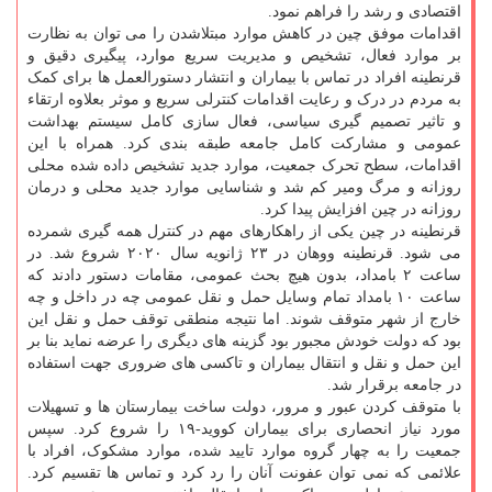
اقتصادی و رشد را فراهم نمود.
اقدامات موفق چین در کاهش موارد مبتلاشدن را می توان به نظارت
بر موارد فعال، تشخیص و مدیریت سریع موارد، پیگیری دقیق و
قرنطینه افراد در تماس با بیماران و انتشار دستورالعمل ها برای کمک
به مردم در درک و رعایت اقدامات کنترلی سریع و موثر بعلاوه ارتقاء
و تاثیر تصمیم گیری سیاسی، فعال سازی کامل سیستم بهداشت
عمومی و مشارکت کامل جامعه طبقه بندی کرد. همراه با این
اقدامات، سطح تحرک جمعیت، موارد جدید تشخیص داده شده محلی
روزانه و مرگ ومیر کم شد و شناسایی موارد جدید محلی و درمان
روزانه در چین افزایش پیدا کرد.
قرنطینه در چین یکی از راهکارهای مهم در کنترل همه گیری شمرده
می شود. قرنطینه ووهان در ۲۳ ژانویه سال ۲۰۲۰ شروع شد. در
ساعت ۲ بامداد، بدون هیچ بحث عمومی، مقامات دستور دادند که
ساعت ۱۰ بامداد تمام وسایل حمل و نقل عمومی چه در داخل و چه
خارج از شهر متوقف شوند. اما نتیجه منطقی توقف حمل و نقل این
بود که دولت خودش مجبور بود گزینه های دیگری را عرضه نماید بنا بر
این حمل و نقل و انتقال بیماران و تاکسی های ضروری جهت استفاده
در جامعه برقرار شد.
با متوقف کردن عبور و مرور، دولت ساخت بیمارستان ها و تسهیلات
مورد نیاز انحصاری برای بیماران کووید-۱۹ را شروع کرد. سپس
جمعیت را به چهار گروه موارد تایید شده، موارد مشکوک، افراد با
علائمی که نمی توان عفونت آنان را رد کرد و تماس ها تقسیم کرد.