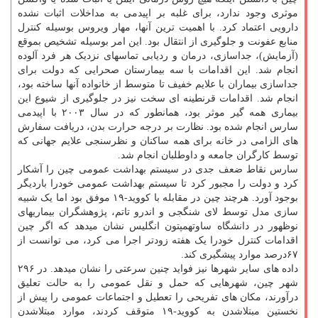
موثری وجود ندارد، برای غلبه بر اپیدمی به مداخلات اثبات نشده
دارویی اعتماد کرد. با اهمیت ترین آنها، مهار ویروس بوسیله کنترل
منابع عفونت و جلوگیری از انتقال بود. این امر بوسیله تشخیص بموقع
(آزمایش)، جداسازی، درمان و ردیابی تماسهای نزدیک هر فرد آلوده
انجام شد. این اقدامات با سه بیمارستان صحرایی که دولت برای
جداسازی بیماران با علایم خفیف تا متوسط از خانواده آنها ساخته بود،
انجام شد. اقدامات قرنطینه ای سخت نیز در جلوگیری از شیوع این
بیماری همه گیر موثر بود، همانطور که در سال ۲۰۰۳ با اپیدمی
سارس انجام شده بود. نظارت بر درجه حرارت بدن، دریافت سفارش
های الزامی در خانه برای همه ساکنان و نظرسنجی علایم جهانی که
توسط کارگران جامعه و داوطلبان انجام شد.
سارس نقاط ضعف جدی در سیستم بهداشت عمومی چین را آشکار
کرد و دولت را مجبور کرد تا سیستم بهداشت عمومی خودرا باردیگر
بوجود آورد. هرچند چین در مقابله با کووید-۱۹ موفق بود اما یک شبیه
سازی مدل توسط لای شنگجی و اندرو تاتم، پژوهشگران بیماریهای
نوظهور در دانشگاه ساوتهمپتون انگلیس نشان میدهد که اگر چین
اقدامات کنترل خودرا یک هفته زودتر اجرا می کرد، می توانست از
۶۷درصد موارد پیشگیری کند.
داده های سایر شهرها نیز فواید چنین سرعتی را نشان میدهد. در ۲۹۶
شهر چین، شهرهایی که حمل و نقل عمومی را به حالت تعلیق
درآورند، مکان های تفریحی را تعطیل و اجتماعات عمومی را پیش از
نخستین مبتلاشدن به کووید-۱۹ متوقف کردند، موارد مبتلاشدن