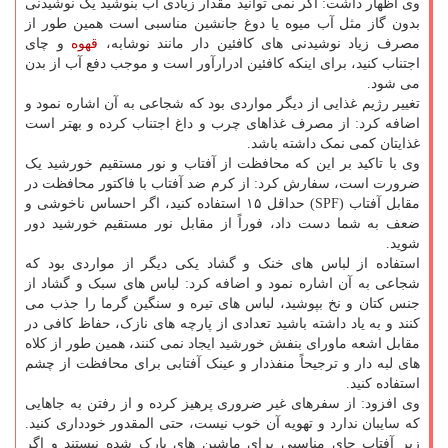
وی اظهار داشت: اگر نمی توانید مقدار زیادی آب بنوشید یک نوشیدنی
بدون گاز مثل آب میوه یا دوغ جانشین مناسبی است همین طور از
مصرف زیاد نوشیدنی های کافئین دار مانند نوشابه،
قهوه
و چای
اجتناب کنید، برای اینکه کافئین ادرارآور است و موجب دفع آب از بدن
می شود.
تغییر رژیم غذایی از دیگر مواردی بود که شجاعی به آن اشاره نمود و
اضافه کرد: از مصرف غذاهای چرب و داغ اجتناب کرده و بهتر است
غذایتان کمی نمک داشته باشد.
وی با تاکید بر این که محافظت از آفتاب و نور مستقیم خورشید یک
ضرورت است، سفارش کرد: از کرم ضد آفتاب با فاکتور محافظت در
مقابل آفتاب (SPF) حداقل ۱۵ استفاده کنید، اگر احساس ناخوشی و
ضعف به شما دست داد، فوراً از مقابل نور مستقیم خورشید دور
شوید.
استفاده از لباس های خنک و گشاد یکی دیگر از مواردی بود که
شجاعی به آن اشاره نمود و اضافه کرد: لباس های سبک و گشاد از
جنس کتان و نخ بپوشید، لباس های تیره و سنگین گرما را جذب می
کنند و به یاد داشته باشید تعدادی از پارچه های نازک، حفاظ کافی در
مقابل اشعه ماورای بنفش خورشید ایجاد نمی کنند، همین طور از کلاه
های لبه دار و ترجیحاً منفذدار و عینک آفتابی برای محافظت از چشم
استفاده کنید.
وی افزود: از سفرهای غیر ضروری پرهیز کرده و از رفتن به جاهایی
که سایبان ندارد و تهویه آن خوب نیست، حتی المقدور خودداری کنید.
زیر آفتاب جای مناسبی برای ماشین های پارک شده نیستند و اگر