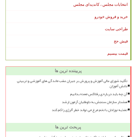
انتخابات مجلس ، کاندیدای مجلس
خرید و فروش خودرو
طراحی سایت
فیش حج
قیمت بیسیم
پربیننده ترین ها
تأکید شورای عالی آموزش و پرورش بر جبران عقب ماندگی های آموزشی و تربیتی
دانش آموزان
آن چه باید درباره ی رفلاکس معده بدانیم
هشدار سازمان سنجش به داوطلبان آزمون ارشد
تغذیه نوزادان با تخم مرغ می تواند خطر آلرژی را کم کند
پربحث ترین ها
نرمال سازی بمباران مراکز درمانی، تهدیدی برای همه کشورهاست