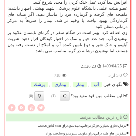
افزایش پیدا کرد، عمل خنک کردن را مجدد شروع کنید.
عضو هیئت علمی دانشگاه علوم پزشکی شهید بهشتی اظهار داشت:
ماهیچه های گرفته و گرمازده فرد را ماساژ دهید. اگر نشانه های
گرمازدگی بهبود نیافت یا وخیم تر شد، بیمار را سریعاً به مرکز
درمانی منتقل کنید.
وی اضافه کرد: بهتر است در هنگام سفر در گرمای تابستان علاوه بر
نوشیدن آب، چند عدد خیار و نمک در اختیار کودکان قرار دهید. شربت
آبلیمو و خاک شیر و دوغ تامین کننده آب و املاح از دست رفته بدن
هستند، اما نوشیدن نوشابه در گرما مناسب نمی باشد.
1400/04/25
21:26:23
5.0
از 5
718
تگهای خبر:
آب
,
بیمار
,
بیماری
,
پزشك
این مطلب مین فود مفید بود؟
(0)
(1)
تازه ترین مطالب مرتبط
نرمال سازی بمباران مراکز درمانی، تهدیدی برای همه کشورهاست
سفارش های طب ایرانی برای تقویت شیرمادر و سلامت نوزاد