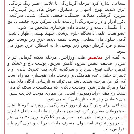
شجاعی اشاره کرد: مرحله گرمازدگی با علائمی نظیر رنگ پریدگی،
عرق شدید، تهوع، اسهال و استفراغ، جوش های ریز گرمازدگی،
سردرد، گرفتگی عضلات، خستگی، ضعف، تشنگی شدید، سرگیجه،
تکرر ادرار و ادرار تیره رنگ، از دست دادن تمرکز، تورم خفیف پا، مچ
پا یا انگشتان دست و از دست دادن هوشیاری مشخص می شود.
عضو هیئت علمی دانشگاه علوم پزشکی شهید بهشتی اظهار داشت:
گاهی سلول های سطحی پوست لطمه دیده، عرق زیر پوست جمع
شده و فرد گرفتار جوش زیر پوستی یا به اصطلاح عرق سوز می
شود.
به گفته این
متخصص
طب اورژانس، مرحله سکته گرمایی نیز با
ضربان ضعیف، تنفس سریع، کاهش تعریق، پوست داغ و خشک و
قرمز، حالت تهوع، سردرد و سرگیجه، تاری دید، تحریک پذیری و یا
تغییرات خلقی، عدم هماهنگی و از دست دادن هوشیاری هم راه است
که اگر این مرحله شدید باشد می تواند به نارسایی ارگان های بدن،
کما و مرگ منجر شود. وضعیت دیگری که ممکنست با سکته گرمایی
شدید رخ دهد، «رابدومیولیز» است، این بیماری موجب تخریب سلول
های عضلانی و در نتیجه نارسایی کلیه می شود.
شجاعی برای پیش گیری از بروز گرمازدگی در روزهای گرم تابستان
به هموطنان سفارش کرد: نوشیدن مقدار زیاد مایعات، حداقل ۸ لیوان
آب
در روز بنوشید، بدن شما به ازای هر کیلوگرم وزن ۳۰ میلی لیتر
آب در روز نیازمند است ولی مصرف مایعات در آب و هوای گرم باید
افزایش یابد.