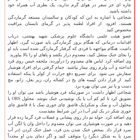
چاره ای جز سفر در هوای گرم ندارید، یک بطری آب همراه خود
داشته باشید.
شجاعی با اشاره به این که کودکان و سالمندان مستعد گرمازدگی
هستند، افزود: از افراد لطمه پذیر در گرمای تابستان مراقبت
مخصوص کنید.
عضو هیئت علمی دانشگاه علوم پزشکی شهید بهشتی، درباب
اقدامات درمانی که هنگام بروز گرمازدگی باید صورت گیرد، اظهار
داشت: هنگام مواجهه با فردی که گرفتار گرمازدگی شده است باید او
را بجای خنک منتقل کنید، مصدوم دراز بکشد و پاهای او را بالا بیاورید.
وی اضافه کرد: لباس های مصدوم را درآورده، ملحفه خیس روی فرد
انداخته و آب ولرم روی بیمار بپاشید. حمام گرفتن برای افراد هوشیار
سفارش می شود. برای تسریع دفع حرارت از کولر یا پنکه استفاده
کنید. از قرار دادن کیسه های یخ در کشاله ران، زیر بغل، زانو، مچ
دست و پا نیز می توان بهره برد.
شجاعی اظهار داشت: در صورتیکه فرد هوشیار باشد می توان او را
تشویق کرد تا کم کم آب یا یک نوشیدنی خنک بنوشد. محلول ORS یا
محلول آب و نمک و شکر(یک قاشق چای خوری نمک با ۸ قاشق چای
خوری شکر در یک لیتر آب) در این شرایط مفیدست.
وی اضافه کرد: حوله نم دار روی پیشانی و عضلات فرد گرما زده قرار
دهید و در صورت هوشیاری می توان مصدوم را داخل وان یا لگن آب
سرد قرار داد. بمحض خنک شدن بدن فرد، عمل خنک کردن (در آب
سرد یا به شکل دیگر) را متوقف کنید و اگر دمای بدن او مجدداً