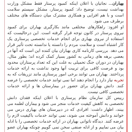
بهیاران...
نجاتیان با اعلان اینکه کمبود پرستار فقط مشکل وزارت
بهداشت نیست، توضیح داد: کمبود پرستار، مشکل سیستم سلامت
است و با هم افزایی و همکاری مشترک میان دستگاه های مختلف
برطرف می شود.
او افزود: راهکارهای مختلفی مانند بکارگیری بهیاران برای کمبود
نیروی پرستار در کانون توجه قرار گرفته است. این درحالیست که
استفاده از نیروی بهیاری برای انجام خدمات تخصصی پرستاری یک
کار اشتباه است و سلامت مردم را دانسته یا ندانسته تحت تأثیر قرار
می دهد. بررسی کارنامه کاری بهیاران بیان کننده این است که آنها در
بعضی برهه های زمانی به کشور بسیار کمک کرده اند؛ بطور مثال،
بهیاران در دوران جنگ تحمیلی به علت این که تعداد پرستاران محدود
بود و فرصت کافی برای تربیت آنها وجود نداشت به ارائه خدمات
پرداختند. بهیاران می توانند برخی امور پرستاری مانند تزریقات که به
تجربه
نیاز دارد را انجام دهند اما نمی توانند خدمات تخصصی را عرضه
کنند. دانش بهیاران برای حضور در بیمارستان ها و ارائه خدمات
تخصصی کافی نیست.
رییس کل سازمان نظام پرستاری با اعلان اینکه فقدان دانش
تخصصی به کاهش کیفیت خدمات منجر می شود و بیماران لطمه می
بینند، اظهار داشت: افرادی که در دبیرستان های بهیاری درس می
خوانند و دانش آموخته می شوند، نمی توانند خدمات باکیفیت لازم را
عرضه کنند. دیدگاه ناتوانی بهیاران در ارائه خدمات تخصصی را با ادله
بیان می نماییم و از ادله صنفی سخن نمی گوییم چونکه بهیاران عضو