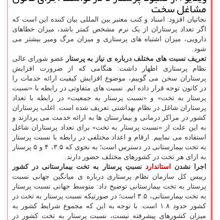
مشاغل سخت
نجاتیان افزود: اسناد و کتب معتبر بین المللی بیان کننده این است که
اگر تعداد پرستاران از یک نرم مشخص کمتر باشد، میزان خطاهای
دارویی، میزان اشتباه های پرستاری و میزان مرگ ومیر بیشتر می
شود.
تعریف نسبت های مختلف درباره ی نیاز به پرستار
عضو شورای عالی
نظام پرستاری اظهار داشت: هنگامی که از ضرورت افزایش
پرستاران سخن می گوییم، موضوع افزایش کیفیت ارائه خدمات را
در کانون توجه قرار داده ایم. نسبت های متفاوتی در رابطه با «نسبت
پرستار به تخت» و «نسبت پرستار به جمعیت» در رابطه با تعداد
پرستاران شاغل در نظام بهداشتی تعریف شده است. اغلب پرستاران
کشور در مراکز درمانی و بیمارستان ها به ارائه خدمت می پردازند و
به این علت از «نسبت پرستار به تخت» برای تعداد پرستاران شاغل
استفاده می نماییم. ارقام و اعداد مختلفی در رابطه با نسبت پرستار
به تخت بیمارستانی در دسترس است؛ به نحوی که ۳.۵، ۴ و ۵ پرستار
به ازای هر تخت در کشورهای مختلف حضور دارند.
اجرا نشدن
استاندارد
نسبتِ پرستار به تخت بیمارستانی در کشور
رییس کل سازمان نظام پرستاری درباره ی میانگین جهانی نسبت
پرستار به تخت بیمارستانی توضیح داد: متوسط جهانی نسبت پرستار
به تخت بیمارستانی، ۳.۵ است؛ در صورتیکه نسبت پرستار به تخت در
کشور حدود ۱.۸ است. با توجه به این که مجموع شرایط کشور به
میزان کشورهای پیشرفته نیست، نسبت پرستار به تخت کشور در