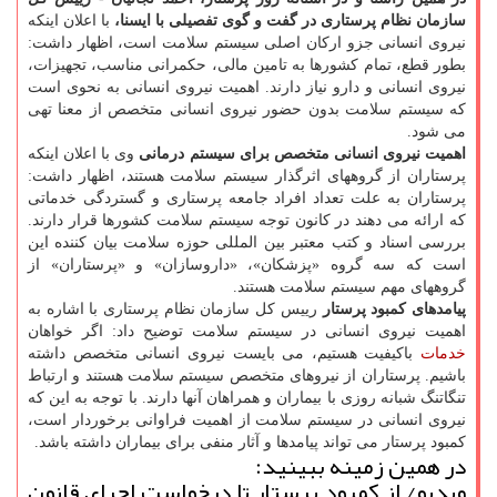
سازمان نظام پرستاری در گفت و گوی تفصیلی با ایسنا،
با اعلان اینکه
نیروی انسانی جزو ارکان اصلی سیستم سلامت است، اظهار داشت:
بطور قطع، تمام کشورها به تامین مالی، حکمرانی مناسب، تجهیزات،
نیروی انسانی و دارو نیاز دارند. اهمیت نیروی انسانی به نحوی است
که سیستم سلامت بدون حضور نیروی انسانی متخصص از معنا تهی
می شود.
اهمیت نیروی انسانی متخصص برای سیستم درمانی
وی با اعلان اینکه
پرستاران از گروههای اثرگذار سیستم سلامت هستند، اظهار داشت:
پرستاران به علت تعداد افراد جامعه پرستاری و گستردگی خدماتی
که ارائه می دهند در کانون توجه سیستم سلامت کشورها قرار دارند.
بررسی اسناد و کتب معتبر بین المللی حوزه سلامت بیان کننده این
است که سه گروه «پزشکان»، «داروسازان» و «پرستاران» از
گروههای مهم سیستم سلامت هستند.
پیامدهای کمبود پرستار
رییس کل سازمان نظام پرستاری با اشاره به
اهمیت نیروی انسانی در سیستم سلامت توضیح داد: اگر خواهان
خدمات
باکیفیت هستیم، می بایست نیروی انسانی متخصص داشته
باشیم. پرستاران از نیروهای متخصص سیستم سلامت هستند و ارتباط
تنگاتنگ شبانه روزی با بیماران و همراهان آنها دارند. با توجه به این که
نیروی انسانی در سیستم سلامت از اهمیت فراوانی برخوردار است،
کمبود پرستار می تواند پیامدها و آثار منفی برای بیماران داشته باشد.
در همین زمینه ببینید:
ویدیو/ از کمبود پرستار تا درخواست اجرای قانون