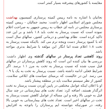
مقایسه با کشورهای پیشرفته بسیار کمتر است.
نجاتیان با اشاره به نامه رییس کمیته پرستاری کمیسیون
بهداشت
مجلس شورای اسلامی اظهار داشت: محمد جمالیان - رییس کمیته
پرستاری مجلس در نامه ای خطاب به رییس جمهور به صراحت اعلام
نموده است که نسبت پرستار به تخت باید ۱.۸ باشد و بر این عدد
تاکید کرده است. نظام بهداشتی و درمانی کشور، سالهای سال است
که با کمبود پرستار دست وپنجه نرم می کند. بااینکه نسبت پرستار به
تخت ۱.۸ اعلام شده اما انگار این مولفه با شرایط بدتری مواجه
باشد.
روند کاهشی تعداد پرستار در سالهای گذشته
وی اظهار داشت:
بررسی ها بیان کننده این است که روند کاهش پرستاران در سالهای
قبل سبب شده که نسبت پرستار به تخت به مرز ۱.۱ برسد. اگر
شرایط فعلی ادامه داشته باشد، نسبت پرستار به تخت به یک یا ۰.۹
می رسد. این در حالیست که برمبنای سیاست های ابلاغی سلامت،
کشور از نظر سیستم سلامت باید در منطقه پیشتاز باشد.
او با اعلان اینکه عوامل مختلفی در پایین آوردن نسبت پرستار به تخت
اثرگذار هستند، اضافه کرد: تعداد تخت های بیمارستانی در چند سال
قبل به خوبی بالا رفته و این مساله از عوامل کاهش نسبت پرستار به
تخت در سالهای اخیر است. تعداد تخت های بیمارستانی به خوبی بالا
رفته، در صورتیکه نتوانسته ایم پرستاران را باتوجه به افزایش