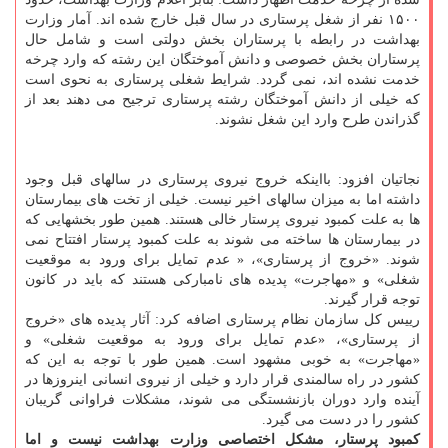
۱۵۰۰ نفر از شغل پرستاری در سال قبل خارج شده اند. آمار وزارت
بهداشت در رابطه با پرستاران بخش دولتی است و شامل حال
پرستاران بخش خصوصی و دانش آموختگان این رشته که وارد چرخه
خدمت نشده اند، نمی گردد. شرایط شغلی پرستاری به نحوی است
که خیلی از دانش آموختگان رشته پرستاری ترجیح می دهند بعد از
گذراندن طرح وارد این شغل نشوند.
نجاتیان افزود: بااینکه خروج نیروی پرستاری در سالهای قبل وجود
داشته اما به میزان سالهای اخیر نیست. خیلی از تخت های بیمارستان
ها به علت کمبود نیروی پرستار خالی هستند. همین طور بخشهایی که
در بیمارستان ها ساخته می شوند به علت کمبود پرستار افتتاح نمی
شوند. «خروج از پرستاری»، « عدم تمایل برای ورود به موقعیت
شغلی» و «مهاجرت» پدیده های نامبارکی هستند که باید در کانون
توجه قرار گیرند.
رییس کل سازمان نظام پرستاری اضافه کرد: آثار پدیده های «خروج
از پرستاری»، «عدم تمایل برای ورود به موقعیت شغلی» و
«مهاجرت» به خوبی مشهود است. همین طور با توجه به این که
کشور در راه سالمندی قرار دارد و خیلی از نیروی انسانی اینروزها در
آینده وارد دوران بازنشستگی می شوند، مشکلات فراوانی گریبان
کشور را در دست می گیرد.
کمبود پرستار، مشکل اختصاصی وزارت بهداشت نیست
و اما