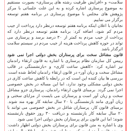
سلامت» و «افزایش ظرفیت رشته های پرستاری» بصورت مستقیم
به موضوع پرستاری اشاره کرده و به این علت جلساتی با مرکز
پژوهش های مجلس با موضوع پرستاری در برنامه هفتم توسعه
برگزار می نماییم.
نجاتیان با اعلان اینکه برنامه هفتم توسعه درنظر دارد پرداخت از جیب
مردم کم شود، اضافه کرد: برنامه هفتم توسعه درنظر دارد که
پرداخت از جیب مردم به کمتر از ۳۰ درصد برسد و پرستاری می
تواند در حوزه کاهش پرداخت هزینه از جیب مردم در سیستم سلامت
اثرگذار باشد.
قانون مشاغل سخت برای پرستاران بخش دولتی اجرا نمی شود
رییس کل سازمان نظام پرستاری با اشاره به قانون ارتقاء راندمان
نیز اشاره کرد: «کاهش ساعت کاری» و «بازنشستگی در قالب
مشاغل سخت و زیان آور» در قانون ارتقاء راندمان لحاظ شده است.
بررسی ها بیان کننده این است که در رابطه با کاهش ساعت کاری در
بخش دولتی مشکلی وجود ندارد، اما این مساله در بخش خصوصی
اجرا نمی گردد. برمبنای قانون ارتقاء راندمان، پرستاری جزو مشاغل
سخت و زیان آور است و پرستاران می بایست از مزایای سختی و
زیان آوری مانند بازنشستگی با ۲۰ سال سابقه کار بهره مند شوند.
برمبنای قانون کار، پرستاران شاغل در بخش خصوصی می توانند با
۲۰ سال سابقه کار بازنشسته و دریافت ۳۰ روز حقوق بازنشسته
شوند؛ اما این قانون برای پرستاران بخش دولتی اجرا نمی شود.
وی با اشاره به متن قانون برای پرستاران بخش دولتی اظهار داشت:
در متن قانون آمده است که پرستاران بخش دولتی با ۲۵ سال سابقه