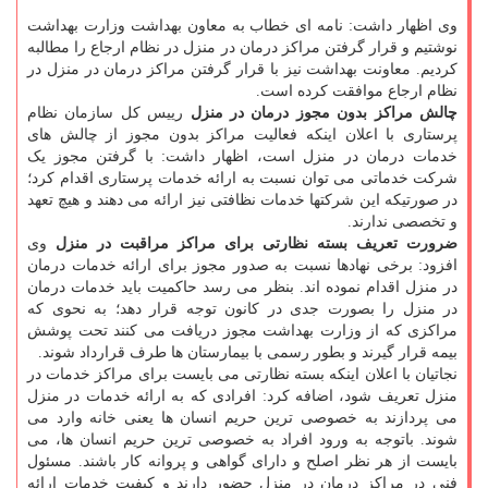
وی اظهار داشت: نامه ای خطاب به معاون بهداشت وزارت بهداشت
نوشتیم و قرار گرفتن مراکز درمان در منزل در نظام ارجاع را مطالبه
کردیم. معاونت بهداشت نیز با قرار گرفتن مراکز درمان در منزل در
نظام ارجاع موافقت کرده است.
چالش مراکز بدون مجوز درمان در منزل
رییس کل سازمان نظام
پرستاری با اعلان اینکه فعالیت مراکز بدون مجوز از چالش های
خدمات درمان در منزل است، اظهار داشت: با گرفتن مجوز یک
شرکت خدماتی می توان نسبت به ارائه خدمات پرستاری اقدام کرد؛
در صورتیکه این شرکتها خدمات نظافتی نیز ارائه می دهند و هیچ تعهد
و تخصصی ندارند.
ضرورت تعریف بسته نظارتی برای مراکز مراقبت در منزل
وی
افزود: برخی نهادها نسبت به صدور مجوز برای ارائه خدمات درمان
در منزل اقدام نموده اند. بنظر می رسد حاکمیت باید خدمات درمان
در منزل را بصورت جدی در کانون توجه قرار دهد؛ به نحوی که
مراکزی که از وزارت بهداشت مجوز دریافت می کنند تحت پوشش
بیمه قرار گیرند و بطور رسمی با بیمارستان ها طرف قرارداد شوند.
نجاتیان با اعلان اینکه بسته نظارتی می بایست برای مراکز خدمات در
منزل تعریف شود، اضافه کرد: افرادی که به ارائه خدمات در منزل
می پردازند به خصوصی ترین حریم انسان ها یعنی خانه وارد می
شوند. باتوجه به ورود افراد به خصوصی ترین حریم انسان ها، می
بایست از هر نظر اصلح و دارای گواهی و پروانه کار باشند. مسئول
فنی در مراکز درمان در منزل حضور دارند و کیفیت خدمات ارائه