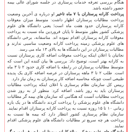
هنگام بررسی تعرفه خدمات پرستاری در جلسه شورای عالی بیمه
حضور داشته باشد.
پرداخت کارانه پرستاران با ۷ ماه تاخیر
او درباره ی آخرین وضعیت
پرداخت مطالبات پرستاران اظهار داشت: متوسط میزان معوقات
کارانه پرستاران حدود هفت ماه است؛ یعنی دانشگاه های علوم
پزشکی کشور بطور متوسط تا پایان فروردین ماه نسبت به پرداخت
معوقات کارانه پرستاران اقدام نموده اند. متاسفانه، برخی دانشگاه
های علوم پزشکی زمینه پرداخت کارانه وضعیت مناسبی ندارند و
مطالبات پرستاران در این دانشگاه ها به بالای ۱۳ ماه می رسد.
نجاتیان با اعلان اینکه پرداخت معوقات اضافه کاری پرستاران نسبت
به کارانه بهتر است، توضیح داد: بررسی ها بیان کننده این است که
متوسط مطالبات پرستاران در رابطه با اضافه کاری حدود ۲ تا ۳ ماه
است. طلب ۲ تا ۳ ماهه پرستاران در عرصه اضافه کاری یک پدیده
طبیعی است چونکه محاسبه اضافه کار پرستاران به زمان نیاز دارد.
رییس کل سازمان نظام پرستاری با اعلان اینکه پرداخت مطالبات
پرستاران باید به روز باشد، اضافه کرد: منظور از به روز شدن
پرداخت مطالبات آنست که هنگامی که سازمان های بیمه گر مطالبات
دانشگاه های علوم پزشکی را پرداخت کردند دانشگاه ها در یک بازه
زمانی ۱۰ تا ۱۵ روزه نسبت به پرداخت کارانه پرستاران اقدام نمایند.
سازمان نظام پرستاری کشور انتظار دارد که بیمه ها نسبت به
پرداخت هر چه سریع تر مطالبات دانشگاه های علوم پزشکی اقدام
نمایند.
دانشگاه های علوم پزشکی مبالغ کارانه پرستاران را صرف امور دیگر