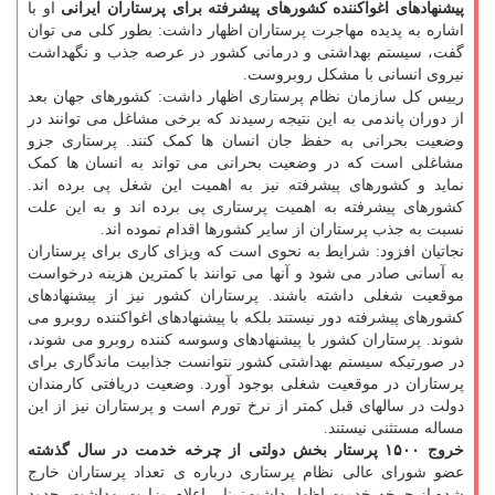
پیشنهادهای اغواکننده کشورهای پیشرفته برای پرستاران ایرانی
او با
اشاره به پدیده مهاجرت پرستاران اظهار داشت: بطور کلی می توان
گفت، سیستم بهداشتی و درمانی کشور در عرصه جذب و نگهداشت
نیروی انسانی با مشکل روبروست.
رییس کل سازمان نظام پرستاری اظهار داشت: کشورهای جهان بعد
از دوران پاندمی به این نتیجه رسیدند که برخی مشاغل می توانند در
وضعیت بحرانی به حفظ جان انسان ها کمک کنند. پرستاری جزو
مشاغلی است که در وضعیت بحرانی می تواند به انسان ها کمک
نماید و کشورهای پیشرفته نیز به اهمیت این شغل پی برده اند.
کشورهای پیشرفته به اهمیت پرستاری پی برده اند و به این علت
نسبت به جذب پرستاران از سایر کشورها اقدام نموده اند.
نجاتیان افزود: شرایط به نحوی است که ویزای کاری برای پرستاران
به آسانی صادر می شود و آنها می توانند با کمترین هزینه درخواست
موقعیت شغلی داشته باشند. پرستاران کشور نیز از پیشنهادهای
کشورهای پیشرفته دور نیستند بلکه با پیشنهادهای اغواکننده روبرو می
شوند. پرستاران کشور با پیشنهادهای وسوسه کننده روبرو می شوند،
در صورتیکه سیستم بهداشتی کشور نتوانست جذابیت ماندگاری برای
پرستاران در موقعیت شغلی بوجود آورد. وضعیت دریافتی کارمندان
دولت در سالهای قبل کمتر از نرخ تورم است و پرستاران نیز از این
مساله مستثنی نیستند.
خروج ۱۵۰۰ پرستار بخش دولتی از چرخه خدمت در سال گذشته
عضو شورای عالی نظام پرستاری درباره ی تعداد پرستاران خارج
شده از چرخه خدمت اظهار داشت: بنابر اعلام وزارت بهداشت، حدود