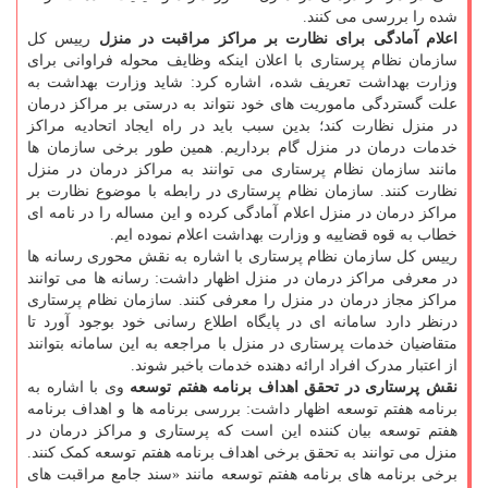
شده را بررسی می کنند.
اعلام آمادگی برای نظارت بر مراکز مراقبت در منزل
رییس کل
سازمان نظام پرستاری با اعلان اینکه وظایف محوله فراوانی برای
وزارت بهداشت تعریف شده، اشاره کرد: شاید وزارت بهداشت به
علت گستردگی ماموریت های خود نتواند به درستی بر مراکز درمان
در منزل نظارت کند؛ بدین سبب باید در راه ایجاد اتحادیه مراکز
خدمات درمان در منزل گام برداریم. همین طور برخی سازمان ها
مانند سازمان نظام پرستاری می توانند به مراکز درمان در منزل
نظارت کنند. سازمان نظام پرستاری در رابطه با موضوع نظارت بر
مراکز درمان در منزل اعلام آمادگی کرده و این مساله را در نامه ای
خطاب به قوه قضاییه و وزارت بهداشت اعلام نموده ایم.
رییس کل سازمان نظام پرستاری با اشاره به نقش محوری رسانه ها
در معرفی مراکز درمان در منزل اظهار داشت: رسانه ها می توانند
مراکز مجاز درمان در منزل را معرفی کنند. سازمان نظام پرستاری
درنظر دارد سامانه ای در پایگاه اطلاع رسانی خود بوجود آورد تا
متقاضیان خدمات پرستاری در منزل با مراجعه به این سامانه بتوانند
از اعتبار مدرک افراد ارائه دهنده خدمات باخبر شوند.
نقش پرستاری در تحقق اهداف برنامه هفتم توسعه
وی با اشاره به
برنامه هفتم توسعه اظهار داشت: بررسی برنامه ها و اهداف برنامه
هفتم توسعه بیان کننده این است که پرستاری و مراکز درمان در
منزل می توانند به تحقق برخی اهداف برنامه هفتم توسعه کمک کنند.
برخی برنامه های برنامه هفتم توسعه مانند «سند جامع مراقبت های