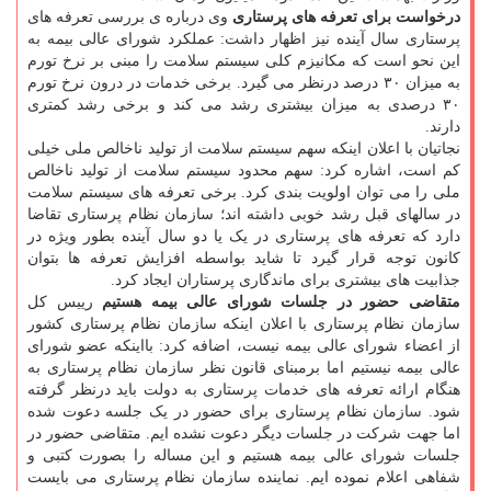
درخواست برای تعرفه های پرستاری
وی درباره ی بررسی تعرفه های
پرستاری سال آینده نیز اظهار داشت: عملکرد شورای عالی بیمه به
این نحو است که مکانیزم کلی سیستم سلامت را مبنی بر نرخ تورم
به میزان ۳۰ درصد درنظر می گیرد. برخی خدمات در درون نرخ تورم
۳۰ درصدی به میزان بیشتری رشد می کند و برخی رشد کمتری
دارند.
نجاتیان با اعلان اینکه سهم سیستم سلامت از تولید ناخالص ملی خیلی
کم است، اشاره کرد: سهم محدود سیستم سلامت از تولید ناخالص
ملی را می توان اولویت بندی کرد. برخی تعرفه های سیستم سلامت
در سالهای قبل رشد خوبی داشته اند؛ سازمان نظام پرستاری تقاضا
دارد که تعرفه های پرستاری در یک یا دو سال آینده بطور ویژه در
کانون توجه قرار گیرد تا شاید بواسطه افزایش تعرفه ها بتوان
جذابیت های بیشتری برای ماندگاری پرستاران ایجاد کرد.
متقاضی حضور در جلسات شورای عالی بیمه هستیم
رییس کل
سازمان نظام پرستاری با اعلان اینکه سازمان نظام پرستاری کشور
از اعضاء شورای عالی بیمه نیست، اضافه کرد: بااینکه عضو شورای
عالی بیمه نیستیم اما برمبنای قانون نظر سازمان نظام پرستاری به
هنگام ارائه تعرفه های خدمات پرستاری به دولت باید درنظر گرفته
شود. سازمان نظام پرستاری برای حضور در یک جلسه دعوت شده
اما جهت شرکت در جلسات دیگر دعوت نشده ایم. متقاضی حضور در
جلسات شورای عالی بیمه هستیم و این مساله را بصورت کتبی و
شفاهی اعلام نموده ایم. نماینده سازمان نظام پرستاری می بایست