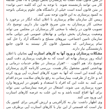
کار می توانند بازنشسته شوند. با توجه به این که کلمه «می توانند»
در متن قانون آمده است خیلی از دانشگاه های علوم پزشکی باتوجه
به کمبود پرستاری به این قانون توجه نمی کنند.
رییس کل سازمان نظام پرستاری با اعلان اینکه انگار در برخورد با
سختی کار پرستاران به متن صریح قانون نیاز داریم، توضیح داد:
تصویب قانون در رابطه با سختی کار پرستاران در مجلس می تواند
وضعیت پرستاران بخش دولتی و نهادهای عمومی غیر دولتی مانند
سازمان تامین اجتماعی، نیروهای مسلح و دانشگاه آزاد را حل کند.
تمام پرستارانی که مشمول قانون کار نیستند به قانون جامع
بازنشستگی نیاز دارند.
مشکلات پرستاران و ورود آنها به کارهای استارت آپی
نجاتیان با اعلان
اینکه روز پرستار بهانه ای است که به ظرفیت پرستاری دقت کنیم،
توضیح داد: هم اکنون، ۲۰۰هزار پرستار در نظام خدمات درمانی و
بهداشتی کشور مشغول بکار هست. بررسی کارنامه کاری پرستاران
بیان کننده این است که آنها به حوزه کارهای استارت آپی ورود کرده
اند و خارج از ظرفیت بیمارستانی به رفع نیازهای سلامت مردم اقدام
می کنند. به علت این که افراد با استعداد و باهوش در اینروزها وارد
حوزه پرستاری می شوند، اشتغال در عرصه بیمارستانی نمی تواند
برای آنها اقناع کننده باشد و به این علت به عرصه کارهای استارت
اپی ورود می کنند.
وی اظهار داشت: نیاز به کارآفرینی و ارزش آفرینی برای کشور یک
نیاز است که قسمتی از این نیاز با کارهای استارت آپی برطرف می