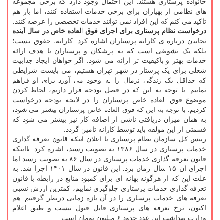
خانواده پرستاری هستند. این احتمال وجود دارد که برخی مجموعه
های نظامی از بهیاران برای برخی خدمات استفاده کنند، اما باز هم
تاکید می کنم که این افراد نمی توانند خدمات تخصصی را عرضه کنند.
درخواست نظام پرستاری برای اجرای فوق العاده خاص در سال آینده
نجاتیان درباره ی کارانه پرستاران اشاره کرد: کارانه، حقوق نیست؛
بلکه یک تشویقی است که به پزشکان و پرستاران با هدف ارائه
خدمات بهتر و باکیفیت تر ارائه می شود. اگر خواهان ایجاد جذابیت
شغلی برای یک پرستار در شهر تهران هستیم، می بایست شرایطی
که حداقل یک زندگی نرمال را به وجود می آورد برای او فراهم
نماییم. با توجه به این که در فصل بودجه قرار داریم، لحاظ کردن
موضوع فوق العاده خاص پرستاران را در لایحه بودجه درخواست
کردیم. با توجه به این که فوق العاده خاص پرستاران بیشتر می شود،
به همان میزان دریافتی ناشی از اضافه کار نیز بیشتر می شود که
قسمتی از این مولفه باید توسط کارانه تامین گردد.
رییس کل سازمان نظام پرستاری با اعلان اینکه قانون تعرفه گذاری
خدمات پرستاری در سال ۱۳۸۶ به تصویب رسید، اشاره کرد: بااینکه
قانون تعرفه گذاری خدمات پرستاری در سال ۸۶ به تصویب رسید اما
اجرای آن ۱۵ سال زمان برد. این قانون در سال ۱۴۰۱ اجرا شد. به
علت این که از هرگونه بهانه ای برای کمبود منابع در رابطه با قانون
تعرفه گذاری خدمات پرستاری جلوگیری نماییم، کمترین ارزش نسبی
تعرفه های خدمات پرستاری را در آن بازه زمانی درنظر گرفتیم. هم
اکنون، نرخ تعرفه های پرستاری قابل قبول نیست و طبق اعلام
وزارت بهداشت این عدد حدود ۶ میلیون تومان است.