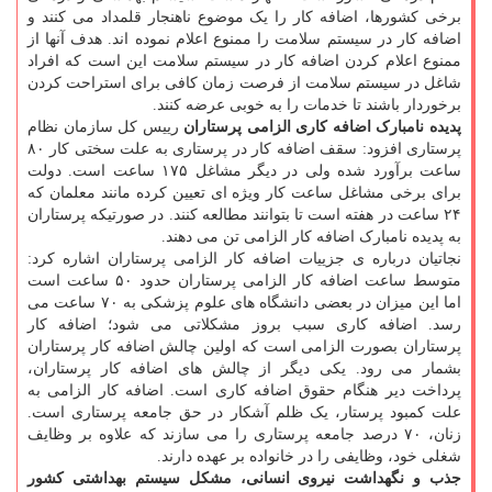
برخی کشورها، اضافه کار را یک موضوع ناهنجار قلمداد می کنند و
اضافه کار در سیستم سلامت را ممنوع اعلام نموده اند. هدف آنها از
ممنوع اعلام کردن اضافه کار در سیستم سلامت این است که افراد
شاغل در سیستم سلامت از فرصت زمان کافی برای استراحت کردن
برخوردار باشند تا خدمات را به خوبی عرضه کنند.
پدیده نامبارک اضافه کاری الزامی پرستاران
رییس کل سازمان نظام
پرستاری افزود: سقف اضافه کار در پرستاری به علت سختی کار ۸۰
ساعت برآورد شده ولی در دیگر مشاغل ۱۷۵ ساعت است. دولت
برای برخی مشاغل ساعت کار ویژه ای تعیین کرده مانند معلمان که
۲۴ ساعت در هفته است تا بتوانند مطالعه کنند. در صورتیکه پرستاران
به پدیده نامبارک اضافه کار الزامی تن می دهند.
نجاتیان درباره ی جزییات اضافه کار الزامی پرستاران اشاره کرد:
متوسط ساعت اضافه کار الزامی پرستاران حدود ۵۰ ساعت است
اما این میزان در بعضی دانشگاه های علوم پزشکی به ۷۰ ساعت می
رسد. اضافه کاری سبب بروز مشکلاتی می شود؛ اضافه کار
پرستاران بصورت الزامی است که اولین چالش اضافه کار پرستاران
بشمار می رود. یکی دیگر از چالش های اضافه کار پرستاران،
پرداخت دیر هنگام حقوق اضافه کاری است. اضافه کار الزامی به
علت کمبود پرستار، یک ظلم آشکار در حق جامعه پرستاری است.
زنان، ۷۰ درصد جامعه پرستاری را می سازند که علاوه بر وظایف
شغلی خود، وظایفی را در خانواده بر عهده دارند.
جذب و نگهداشت نیروی انسانی، مشکل سیستم بهداشتی کشور