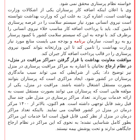
خواسته نظام پرستاری محقق نمی شود.
وی با اعلان اینکه اضافه کار پرستاران یکی از اشکالات وزارت
بهداشت است، اشاره کرد: به علت این که وزارت بهداشت نتوانسته
است نیروی انسانی مورد نیاز سیستم سلامت را در عرصه پرستاری
تامین کند، باید با پرداخت اضافه کار مناسب خلاء نیروی انسانی را
برطرف کند. با توجه به این که سیستم سلامت کشور با کمبود پرستار
رو به رو است، سازمان
برنامه
و بودجه می بایست منابع مورد نیاز
وزارت بهداشت را تامین کند تا این وزارتخانه بتواند کمبود نیروی
پرستاری را در قالب پرداخت اضافه کار جبران کند.
موافقت معاونت بهداشت با قرار گرفتن «مراکز مراقبت در منزل»
در نظام ارجاع
نجاتیان با اشاره به مراکز مراقبت پرستاری در منزل
نیز توضیح داد: یکی از شرایطی که می تواند سبب ماندگاری
پرستاران در کشور شود، ایجاد مراکزی است که پرستاران بتوانند
بصورت مستقل اشتغال داشته باشند. مراقبت در منزل، یکی از
مولفه هایی است که پرستاران می توانند بصورت مستقل نسبت به
ارائه خدمات بپردازند. تعداد مراکز پرستاری در منزل طی چند سال
قبل رشد قابل توجهی داشته است. هم اکنون، بالاتر از ۱۴۰۰ مرکز
درمان در منزل در کشور فعالیت می نمایند. بااینکه تعداد مراکز
درمان در منزل از نظر کمی قابل قبول است اما خدمات این مراکز
بطور کامل شناسایی نشده؛ به نحوی که این مراکز در نظام ارجاع
جایگاهی ندارند و تحت پوشش بیمه نیستند.