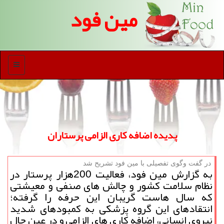
مین فود
منو
پدیده اضافه کاری الزامی پرستاران
در گفت وگوی تفصیلی با مین فود تشریح شد
به گزارش مین فود، فعالیت 200هزار پرستار در
نظام سلامت کشور و چالش های صنفی و معیشتی
که سال هاست گریبان این حرفه را گرفته؛
انتقادهای این گروه پزشکی به کمبودهای شدید
نیروی انسانی، اضافه کاری های الزامی و در عین حال