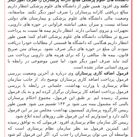
نکنند
وی افزود: همین طور از دانشگاه های علوم پزشکی انتظار داریم
مبالغ دریافتی کارانه پرستاران را صرف امور دیگر نکنند. متاسفانه،
وضعیت مالی دانشگاه های علوم پزشکی و بیمارستان های دولتی
مساعد نیست و میزان بدهی انباشته فراوانی در حوزه های دارویی،
تجهیزات و نیروی انسانی دارند. انتظار داریم بیمه ها نسبت به پرداخت
سریع تر مطالبات دانشگاه های علوم پزشکی اقدام کنند؛ همین طور
انتظار داریم هنگامی که دانشگاه ها قسمتی از مطالبات خودرا دریافت
نمودند آن مبلغ در حوزه های دیگر صرف نشود. برمبنای متن صریح
قانون، بیمه ها، مبالغی را که برای هزینه های دارویی پرداخت می
کنند نباید صرف امور دیگر شود، اما چنین موضوعی در رابطه با
نیروی انسانی صادر نشده است.
فرمول اضافه کاری پرستاران
وی درباره ی آخرین وضعیت بررسی
فرمول پرداخت اضافه کاری پرستاران توضیح داد: از جانب سازمان
نظام پرستاری با وزارت بهداشت، جلساتی در رابطه با بررسی
فرمول پرداخت اضافه کار پرستاران برگزار کرده ایم و به یک فرمول
مشترک رسیده ایم. بر طبق این فرمول، مجموع احکام پرستاران
بالینی که مشمول بیمه می شود بر ۱۴۴ تقسیم می شود. همین طور
رییس کارگروه پرستاری کمیسیون بهداشت مجلس نیز بر این فرمول
تاکید دارد و امیدواریم که این فرمول طی روزهای آینده ابلاغ شود.
رییس کل سازمان نظام پرستاری افزود: فرمولی که به توافق رسیده
ایم، کمترین فرمول مد نظر سازمان نظام پرستاری است که
بواسطه آن می توان پرستاران را جذب کرد. اگر این فرمول کم شود