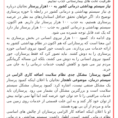
ظرفیت تخت های بیمارستانی جذب نماییم.
نیاز سیستم بهداشتی درمانی کشور به ۱۰۰هزار پرستار
نجاتیان درباره
ی نیاز سیستم بهداشتی و درمانی کشور در رابطه با حوزه پرستاری
توضیح داد: اگر خواهان تحقق حداقل استانداردهای مد نظر در عرصه
پرستاری هستیم، به جذب ۱۰۰ هزار پرستار نیاز داریم. هم اکنون،
سیستم بهداشتی و درمانی کشور به جذب ۱۰۰ هزار پرستار نیاز دارد
که یک عدد قابل توجه شمرده می شود.
وی ادامه داد: کمبود ۱۰۰ هزار نیروی انسانی در بخش پرستاری به
این معنا است که پرستارانی که هم اکنون در نظام بهداشتی کشور به
ارائه خدمات می پردازند، می بایست جور کمبود نیروی انسانی حوزه
پرستاری را به دوش کشند. نباید تصور کرد که فقط پرستاران، جور
کمبود نیروی انسانی را به دوش می کشند، بلکه این مساله گریبانگیر
مردم نیز می شود و کاهش کیفیت خدمات درمانی را به جان می
خرند.
کمبود پرستار؛ مشکل جدی نظام سلامت
اضافه کاری الزامی در
سیستم درمان، موضوعی ناهنجار
نجاتیان با اعلان اینکه کمبود پرستار
یک مشکل صنفی نیست، اشاره کرد: کمبود پرستار، مشکل سیستم
سلامت است و بزرگترین مشکل آن بشمار می رود. پرستاران باید
خدمات مراقبتی را تا حد توان خود عرضه کنند اما آنها نمی توانند بیش
از توان خود کار کنند و به این علت قسمتی از خدمات روی زمین می
ماند و مردم از آن بی بهره هستند.
او با اعلان اینکه اضافه کار الزامی پرستاران از چالش های اساسی
نظام درمانی کشور است، اظهار داشت: سیستم بهداشتی و درمانی