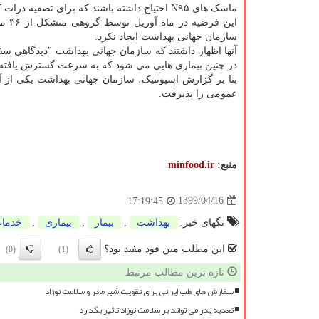
ماسک های N۹۵ احتیاج داشته باشند که برای تصفیه ذرات کوچک تر حاوی ویروس طراحی شده اند.
این 
سازمان جهانی بهداشت ایجاد نکرد.
آنها اظهار داشتند که سازمان جهانی بهداشت "دیدگاهی سفت
در چنین بیماری هایی می شود که به سرعت گسترش یافته و
بنا بر گزارش اسپوتنیک، سازمان جهانی بهداشت یکی از آخ
عمومی را پذیرفت.
منبع:
minfood.ir
1399/04/16
17:19:45
تگهای خبر:
بهداشت
,
بیمار
,
بیماری
,
خدما
این مطلب مین فود مفید بود؟
(0)
(1)
تازه ترین مطالب مرتبط
سفارش های طب ایرانی برای تقویت شیرمادر و سلامت نوزاد
تغذیه پدر می تواند بر سلامت نوزاد تاثیر بگذارد