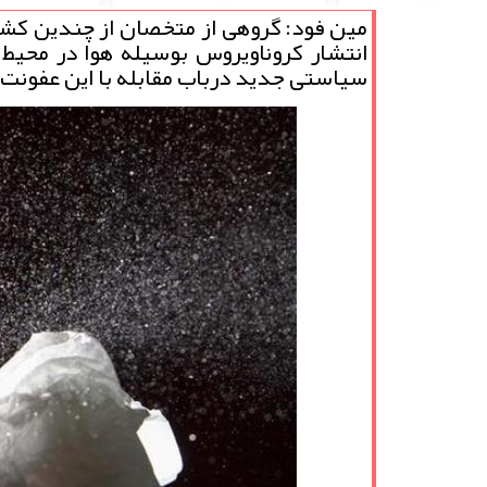
مین فود: گروهی از متخصان از چندین كشو
سیاستی جدید درباب مقابله با این عفونت