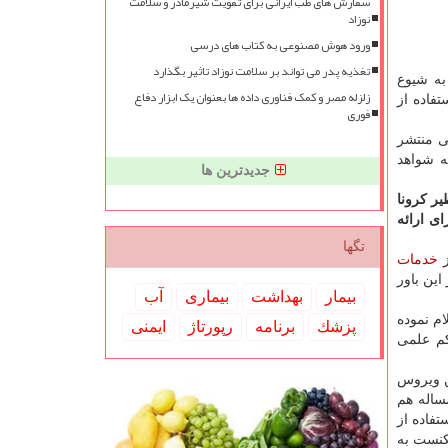
سفارش های طب ایرانی برای تقویت شیرمادر و سلامت
نوزاد
ورود هوش مصنوعی به کتاب های درسی
تغذیه پدر می تواند بر سلامت نوزاد تاثیر بگذارد
به شیوع
زلزله مصر و کمک فناوری داده ها بعنوان یک ابزار دفاع
فاده از
فوری
ه علمی منتشر
ه شواهد
جدیدترین ها
یر کرونا
ی ارائه
تگها
خدمات
نین بر این باور
بیمار
بهداشت
بیماری
آب
م نموده
پزشك
برنامه
رپورتاژ
ایمنی
کم علمی
ر این ویروس
مساله هم
 بسته، استفاده از
کنست به