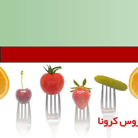
روس كرونا