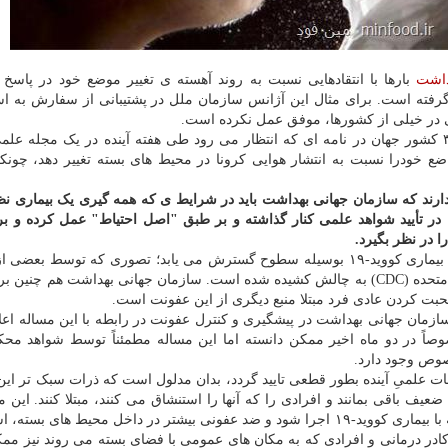
داشت
بارها با انتقادهایی نسبت به روند آهسته ی تغییر موضع خود در پاسخ 
ه است. برای مثال این آژانس سازمان ملل در پشتیبانی از سفارش به است
 در خیلی از کشورها، موفق عمل نکرده است.
اکنون نیز گروهی متشکل از ۲۳۹ متخصص و محقق از ۳۲ کشور جهان در نامه ای که انتظار می رود طی هفته آینده در یک مجل
 خودرا نسبت به انتشار هوایی کرونا در محیط های بسته تغییر دهد، چونک
 دارند که سازمان جهانی بهداشت باید در شرایط ی که همه گیری یک بیماری نظ
ر تأیید شواهد علمی کنار گذاشته و بر طبق "اصل احتیاط" عمل کرده و برا
 در نظر بگیرد.
 تصوری که توسط بعضی از
بهداشتی مانند مراکز کنترل و پیش گیری از امراض ایالات متحده (CDC) به چالش کشیده شده است. سازمان جهانی بهداشت هم چ
 کردن عادی فرد مبتلا منبع دیگری از این عفونت است.
ازمان جهانی بهداشت در پیشگیری و کنترل عفونت در رابطه با این مساله اعلا
صاً در دو ماه اخیر ممکن دانسته اما این مساله مطمئناً توسط شواهد مح
صوص وجود دارد.
گر امکان سرایت هوایی کووید-۱۹ در مطالعات علمیِ آینده بطور قطعی تایید گردد، بدان مدلول است که ذرات سبک ت
عیف باقی بمانند و افرادی را که آنها را استنشاق می کنند، مبتلا کنند. این 
چنین بدان معناست که احیانا باید مقررات جدیدی در مقابله با بیماری کووید-۱۹ اجرا شود و ضد عفونی بیشتر در داخل محیط های
کادر درمانی و افرادی که به مکان های عمومی با فضای بسته می روند نیز مم