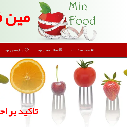
مین ف
صفحه نخست
مطالب مین فود
درباره مین فود
تاكید بر ا