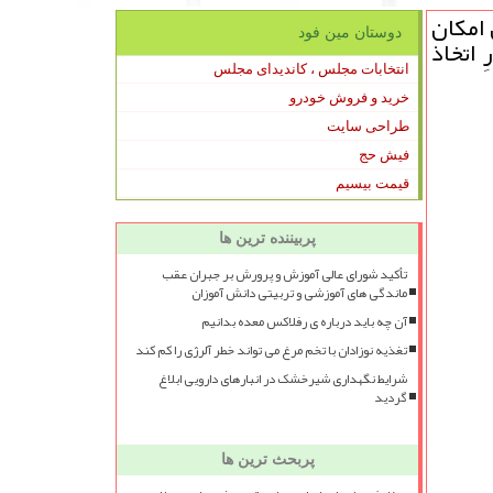
 امكان
دوستان مین فود
ازمان جهانی بهداشت (WHO) خواستارِ اتخاذ
انتخابات مجلس ، کاندیدای مجلس
خرید و فروش خودرو
طراحی سایت
فیش حج
قیمت بیسیم
پربیننده ترین ها
تأکید شورای عالی آموزش و پرورش بر جبران عقب
ماندگی های آموزشی و تربیتی دانش آموزان
آن چه باید درباره ی رفلاکس معده بدانیم
تغذیه نوزادان با تخم مرغ می تواند خطر آلرژی را کم کند
شرایط نگهداری شیرخشک در انبارهای دارویی ابلاغ
گردید
پربحث ترین ها