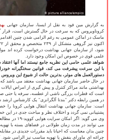
به گزارش مین فود به نقل از ایسنا، سازمان جهانی
به
کروناویروس که به سرعت در حال گسترش است، قرار گرفت
ماسک در اماکن عمومی به رغم الزامی شدن چنین اقدامی
شود، از سازمان جهانی بهداشت درخواست کرده اند مواضع
علمی قوی در خصوص این امکان وجود دارد.
شواهد علمی حامی این نظریه جامع نیستند اما آنها اعتقاد
با این سرعت پیشرفت می کند، قوانین سختگیرانه خودرا د
دستورالعمل های موثر، بدترین حالت از شیوع این ویروس را
در حال حاضر سازمان جهانی بهداشت معتقد می باشد که بیماری کووید-۱۹ بوسیله سطوح گسترش می یابد؛
است که قطرات بزرگی ناشی از عطسه، سرفه یا حتی صحبت
در همین رابطه دکتر "بندتا آلگرانزی" یک کارشناس ارشد س
است: سازمان جهانی بهداشت انتقال هوایی کرونا را خصو
پشتیبانی نمی گردد و اختلاف نظر و مباحث جدی در این خ
وی می گوید: ا
می توانند در مدت زمان طولانی در فضاهای بسته با تهویه ض
چراغه ای ماورای بنفش یا تهویه مناسب نیز الزامی شود. 