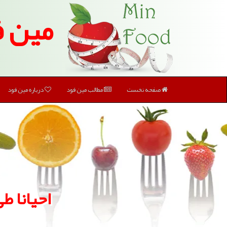
مین ف
صفحه نخست
مطالب مین فود
درباره مین فود
احیانا ط