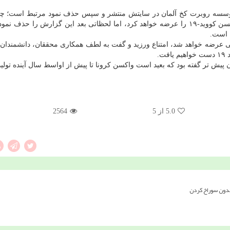
موسسه روبرت کخ آلمان در سایتش منتشر و سپس حذف نمود مرتبط است؛ چو
موسسه اعلام نموده بود این کشور احیانا تا فصل پاییز واکسن کووید-۱۹ را عرضه خواهد کرد، اما لحظاتی بعد این گزارش را ح
ه است.
هی عرضه خواهد شد، امتناع ورزید و گفت به لطف همکاری محققان، دانشمندان 
.
ن پیش تر گفته بود که بعید است واکسن کرونا تا پیش از اواسط سال آینده تولی
5.0
از 5
2564
بدون سوراخ کردن