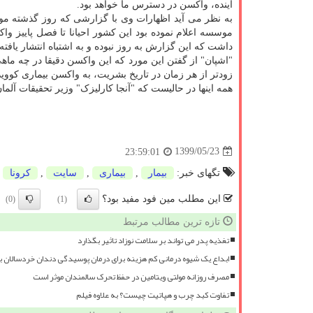
آینده، واکسن در دسترس ما خواهد بود.
به نظر می آید اظهارات وی با گزارشی که روز گذشته 
داشت که این گزارش به روز نبوده و به اشتباه انتشار یافت
"اشپان" از گفتن این مورد که این واکسن دقیقا در چه ما
زودتر از هر زمان در تاریخ بشریت، به واکسن بیماری کووید ۱۹ دست خواهیم یافت
همه اینها در حالیست که "آنجا کارلیزک" وزیر تحقیقات آلما
1399/05/23
23:59:01
تگهای خبر:
بیمار
,
بیماری
,
سایت
,
كرونا
این مطلب مین فود مفید بود؟
(0)
(1)
تازه ترین مطالب مرتبط
تغذیه پدر می تواند بر سلامت نوزاد تاثیر بگذارد
ابداع یک شیوه درمانی کم هزینه برای درمان پوسیدگی دندان خردسالان 
مصرف روزانه مولتی ویتامین در حفظ تحرک سالمندان موثر است
تفاوت کبد چرب و هپاتیت چیست؟ به علاوه فیلم