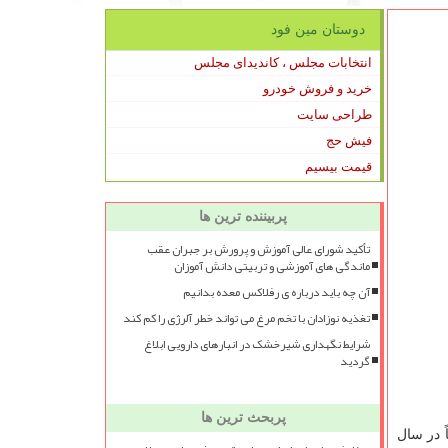
دوستان مین فود
انتخابات مجلس ، کاندیدای مجلس
خرید و فروش خودرو
طراحی سایت
فیش حج
قیمت بیسیم
پربیننده ترین ها
تأکید شورای عالی آموزش و پرورش بر جبران عقب
ماندگی های آموزشی و تربیتی دانش آموزان
آن چه باید درباره ی رفلاکس معده بدانیم
تغذیه نوزادان با تخم مرغ می تواند خطر آلرژی را کم کند
شرایط نگهداری شیرخشک در انبارهای دارویی ابلاغ
گردید
پربحث ترین ها
ئناً در سال