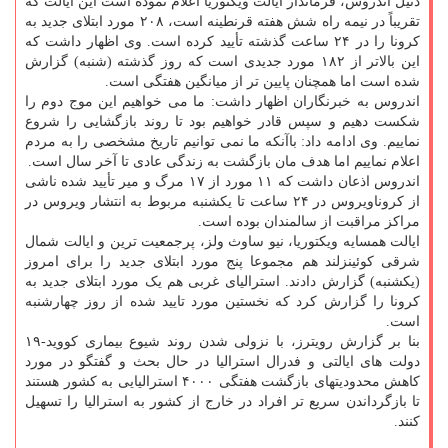
دنیل اندروس، فرماندار ایالت ویکتوریا اعلام نموده است این ایالت که
تقریباً در نیمه راه شش هفته قرنطینه است، ۲۰۸ مورد ابتلای جدید به
کرونا را در ۲۴ ساعت گذشته تأیید کرده است. وی اظهار داشت که
این بالاتر از ۱۸۲ مورد جدیدی است که روز گذشته (شنبه) گزارش
شده است اما همچنان پایین تر از میانگین هفتگی است.
اندروس به خبرنگاران اظهار داشت: ما می خواهیم این موج دوم را
شکست دهیم و سپس قادر خواهیم بود تا روند بازگشایی را شروع
نماییم. وی ادامه داد: باآنکه ما نمی توانیم تاریخ مشخصی را به مردم
اعلام نماییم اما هدف مان بازگشت به زندگی عادی تا آخر سال است.
اندروس اذعان داشت که ۱۱ مورد از ۱۷ مرگ و میر تأیید شده ناشی
از کروناویروس در ۲۴ ساعت تا یکشنبه مربوط به انتشار ویروس در
مراکز مراقبت از سالمندان بوده است.
ایالت همسایه ویکتوریا، نیو ساوث ولز، پرجمعیت ترین و ایالت شمال
شرقی کوئینزلند هم مجموعا پنج مورد ابتلای جدید را برای امروز
(یکشنبه) گزارش دادند. استرالیای غربی هم یک مورد ابتلای جدید به
کرونا را گزارش کرد که نخستین مورد تایید شده از روز چهارشنبه
است.
بنا بر گزارش رویترز، با نزولی شدن روند شیوع بیماری کووید-۱۹
دولت های ایالتی و فدرال استرالیا در حال بحث و گفتگو در مورد
کاهش محدودیتهای بازگشت هفتگی ۴۰۰۰ استرالیایی به کشور هستند
تا بازگرداندن سریع تر افراد در خارج از کشور به استرالیا را تسهیل
کنند.