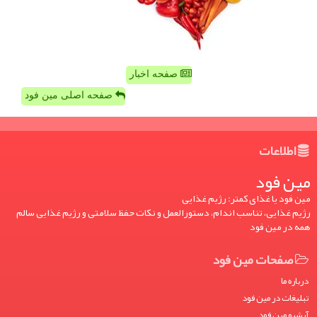
صفحه اخبار
صفحه اصلی مین فود
اطلاعات
مین فود
مین فود یا غذای کمتر: رژیم غذایی
رژیم غذایی، تناسب اندام، دستورالعمل و نکات حفظ سلامتی و رژیم غذایی سالم
همه در مین فود
صفحات مین فود
درباره ما
تبلیغات در مین فود
آرشیو مین فود