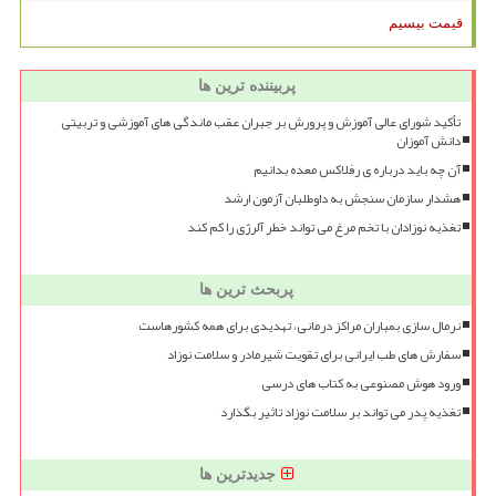
قیمت بیسیم
پربیننده ترین ها
تأکید شورای عالی آموزش و پرورش بر جبران عقب ماندگی های آموزشی و تربیتی
دانش آموزان
آن چه باید درباره ی رفلاکس معده بدانیم
هشدار سازمان سنجش به داوطلبان آزمون ارشد
تغذیه نوزادان با تخم مرغ می تواند خطر آلرژی را کم کند
پربحث ترین ها
نرمال سازی بمباران مراکز درمانی، تهدیدی برای همه کشورهاست
سفارش های طب ایرانی برای تقویت شیرمادر و سلامت نوزاد
ورود هوش مصنوعی به کتاب های درسی
تغذیه پدر می تواند بر سلامت نوزاد تاثیر بگذارد
جدیدترین ها