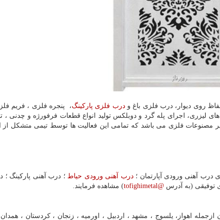
حفاظ روی دیوار، درب فلزی باغ و
درب فلزی پارکینگ
، پنجره فلزی ، فریم فلز
ای لیزری، اجرای پله گرد و دوبلکس تولید انواع قطعات فرفورژه و چدنی ، تو
 مصنوعات فلزی می باشد که تمامی این فعالیت ها توسط تیمی متشکل از اف
ی درب آهنی ورودی آپارتمان ؛
درب آهنی ورودی حیاط
؛ درب آهنی پارکینگ ؛ د
زی توفیقی (به آدرس
@tofighimetal
) مشاهده فرمایند.
 ازجمله اهواز، یلسوج ، مشهد ، اردبیل ، اورمیه ، زنجان ، کردستان ، همدان 