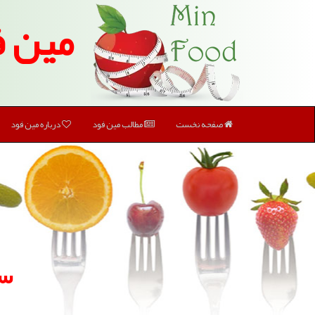
مین ف
صفحه نخست
مطالب مین فود
درباره مین فود
سا