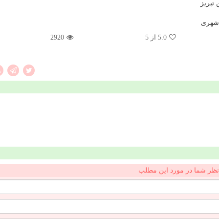
 تبریز
 شهری
5.0
از 5
2920
نظر شما در مورد این مطلب