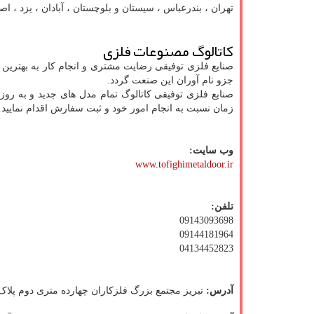
تهران ، بندرعباس ، سیستان و بلوچستان ، آبادان ، یزد ، ا
کاتالوگ مصنوعات فلزی
صنایع فلزی توفیقی رضایت مشتری و انجام کار به بهترین ن
جزو نام آوران این صنعت گردد.
صنایع فلزی توفیقی کاتالوگ تمام مدل های جدید و به روز 
زمان نسبت به انجام امور خود و ثبت سفارش اقدام نمایید.
وب سایت:
www.tofighimetaldoor.ir
تلفن:
09143093698
09144181964
04134452823
آدرس:
تبریز مجتمع بزرگ فلزکاران چهارده متری دوم پلاک 14