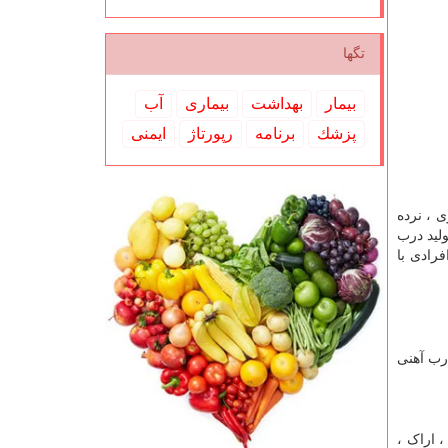
تگها
بیمار
بهداشت
بیماری
آب
پزشك
برنامه
رپورتاژ
ایمنی
ی ، نرده
لید درب
رادی با
رب آهنی
، اراک ،