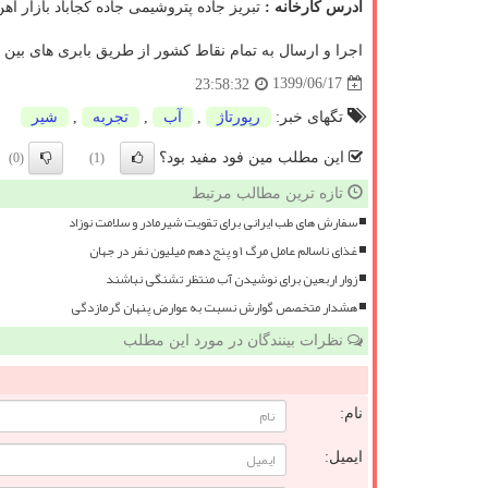
آدرس کارخانه :
تبریز جاده پتروشیمی جاده کجاباد بازار آهن
اجرا و ارسال به تمام نقاط کشور از طریق بابری های بین
1399/06/17
23:58:32
تگهای خبر:
رپورتاژ
,
آب
,
تجربه
,
شیر
این مطلب مین فود مفید بود؟
(0)
(1)
تازه ترین مطالب مرتبط
سفارش های طب ایرانی برای تقویت شیرمادر و سلامت نوزاد
غذای ناسالم عامل مرگ ۱ و پنج دهم میلیون نفر در جهان
زوار اربعین برای نوشیدن آب منتظر تشنگی نباشند
هشدار متخصص گوارش نسبت به عوارض پنهان گرمازدگی
نظرات بینندگان در مورد این مطلب
نام:
ایمیل: