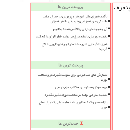
نجره ،
پربیننده ترین ها
تأکید شورای عالی آموزش و پرورش بر جبران عقب
ماندگی های آموزشی و تربیتی دانش آموزان
آن چه باید درباره ی رفلاکس معده بدانیم
تغذیه نوزادان با تخم مرغ می تواند خطر آلرژی را کم کند
شرایط نگهداری شیرخشک در انبارهای دارویی ابلاغ
گردید
پربحث ترین ها
سفارش های طب ایرانی برای تقویت شیرمادر و سلامت
نوزاد
ورود هوش مصنوعی به کتاب های درسی
تغذیه پدر می تواند بر سلامت نوزاد تاثیر بگذارد
زلزله مصر و کمک فناوری داده ها بعنوان یک ابزار دفاع
فوری
جدیدترین ها