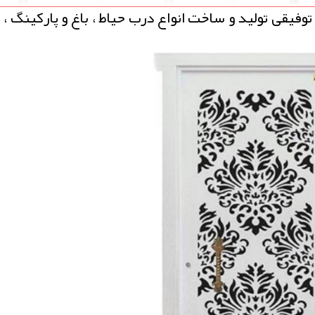
وفیقی تولید و ساخت انواع درب حیاط ، باغ و پاركینگ ، پ