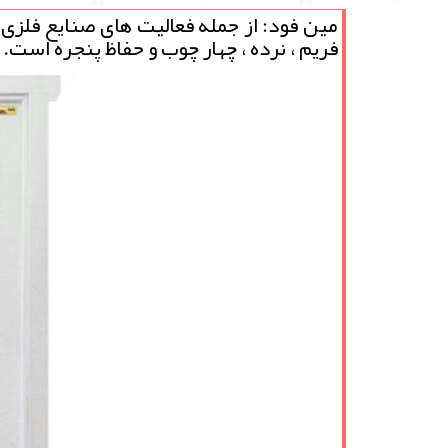
مین فود: از جمله فعالیت های صنایع فلزی ت
فریم ، نرده ، چهار چوب و حفاظ پنجره است.