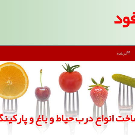
ود
برنامه
خت انواع درب حیاط و باغ و پاركین