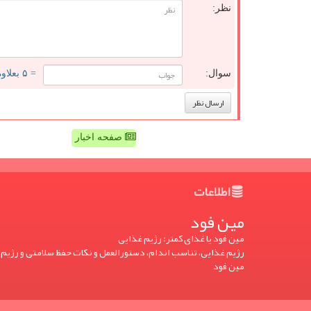
نظر:
سوال:
= ۵ بعلاوه ۴
صفحه اخبار
اطلاعات
مین فود
مین فود یا غذای کمتر: رژیم غذایی
رژیم غذایی، تناسب اندام، دستورالعمل و نکات حفظ سلامتی و رژیم 
مین فود