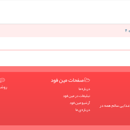
صفحات مین فود
روشها
درباره ما
تبلیغات در مین فود
آرشیو مین فود
غذایی سالم همه در
درباره ی ما