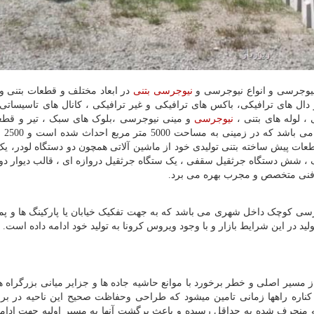
 نیوجرسی و انواع نیوجرسی و
نیوجرسی بتنی
در ابعاد مختلف و قطعات بتنی و
ل های ترافیکی، باکس های ترافیکی و غیر ترافیکی ، کانال های تاسیساتی 
 ، لوله های بتنی ،
نیوجرسی
و مینی نیوجرسی ،بلوک های سبک ، تیر و قطع
فیسینگ پل ، ق
ات پیش ساخته بتنی تولیدی خود از ماشین آلاتی همچون دو دستگاه لودر، یک
 ، شش دستگاه جرثقیل سقفی ، یک ستگاه جرثقیل دروازه ای ، قالب دیوار دو ر
در فنی متخصص و مجرب بهره می برد.
جرسی کوچک داخل شهری می باشد که به جهت تفکیک خیابان یا پارکینگ ها و پم
د در این شرایط بازار و با وجود ویروس کرونا به تولید خود ادامه داده است.
ز مسیر اصلی و خطر برخورد با موانع حاشیه جاده ها و جزایر میانی بزرگراه ه
 کناره راهها زمانی تامین میشود که طراحی وحفاظت صحیح این ناحیه در براب
ه منحرف شده به حداقل رسیده و باعث برگشت آنها به مسیر اولیه جهت ادا