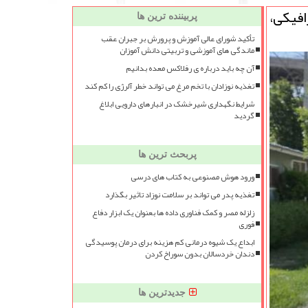
افیكی،
پربیننده ترین ها
تأکید شورای عالی آموزش و پرورش بر جبران عقب
ماندگی های آموزشی و تربیتی دانش آموزان
آن چه باید درباره ی رفلاکس معده بدانیم
تغذیه نوزادان با تخم مرغ می تواند خطر آلرژی را کم کند
شرایط نگهداری شیرخشک در انبارهای دارویی ابلاغ
گردید
پربحث ترین ها
ورود هوش مصنوعی به کتاب های درسی
تغذیه پدر می تواند بر سلامت نوزاد تاثیر بگذارد
زلزله مصر و کمک فناوری داده ها بعنوان یک ابزار دفاع
فوری
ابداع یک شیوه درمانی کم هزینه برای درمان پوسیدگی
دندان خردسالان بدون سوراخ کردن
جدیدترین ها