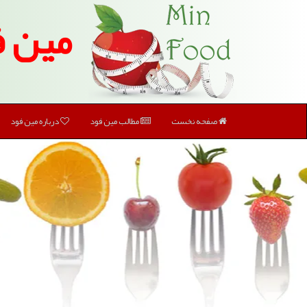
مین ف
صفحه نخست
مطالب مین فود
درباره مین فود