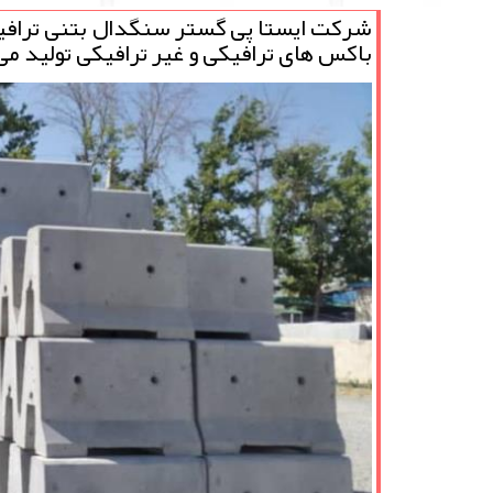
شركت ایستا پی گستر سنگدال بتنی ترافیك
باكس های ترافیكی و غیر ترافیكی تولید می