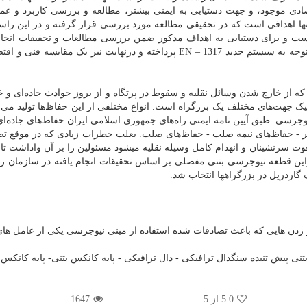
صادی موجود، و جهت دستیابی به ایمنی بیشتر، مطالعه و بررسی کاربرد و عمل
نها اهدافی است که در تحقیقی مطالعه مورد بررسی قرار گرفته و در این راست
است و برای دستیابی به اهداف مذکور ضمن بررسی مطالعات و تحقیقات انجا
نواقص موجود به روشهای بهینه سازی و ارتقاء حفاظ ها باتوجه به سیستم جدید 1317 – EN پرداخته و درنهایت نیز یک مقا
ند که از خارج شدن وسائل نقلیه و سقوط در پرتگاه و از بروز حوادث جاده‌ای و
یک جهت‌های مختلف یک بزرگراه است. انواع مختلفی از این حفاظ‌ها تولید می‌
وجرسی. طبق آیین نامه ایمنی راه‌های جمهوری اسلامی ایران حفاظ‌های جاده‌ای
پذیر - حفاظ‌های نیمه صلب - حفاظ‌های صلب. بعلت خطرات زیادی که در موقع ت
 فوت سرنشینان و انهدام کامل وسیله نقلیه میشود مسئولین را بر آن واداشت تا
براین قطعه نیوجرسی بتنی مفصلی بر اساس تحقیقات انجام یافته در سازمان را
اردریل در بزرگراهها انتخاب شد.
ر زدن هایی که باعث تصادفات شده استفاده از مینی نیوجرسی یکی از عامل های
 پیش تنیده سنگدال ترافیکی - دال ترافیکی - پایه کانکس بتنی- پایه کانکس
5.0
از 5
1647