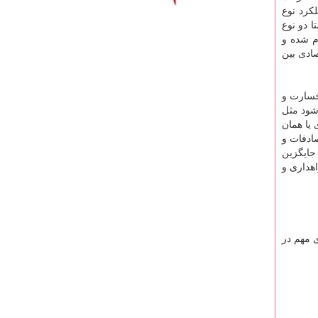
کرد نوع
ا دو نوع
م شده و
یسه فنی و اقتصادی بین
 خسارت و
شود مثل
 یا همان
صادفات و
 جایگزین
هداری و
 مهم در