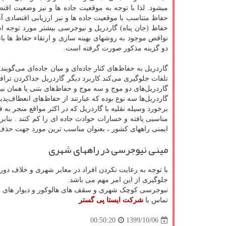
میشود. لذا با توجه به موقعیت جاده ها و نیز وضعیت اقت
حفاظ متناسب با موقعیت جاده ها و نیز ارزیابی اقتصادی آ
حفاظ (جان پناه) گاردریل و نیوجرسی بیشتر مورد توجه 
دو گزینه مذکور صورت گرفته است.
گاردریل به حفاظ‌های کنار جاده‌ای و میان جاده‌ای می‌گوی
تلفات جلوگیری می‌کند.کاربرد دیگر گاردریل جداکردن تراف
گاردریل‌های دو موج و سه موج و حفاظ‌های بتنی یا همان نی
گاردریل‌ها سه نوع بوده که عبارتند از حفاظ‌های انعطاف‌
برخورد وسیله نقلیه با گاردریل که در اکثر مواقع منجر به
مناسبی یافته و خسارات حوادث جاده ای را کم کنند . بنا
ایمنی راههای کشور ، بعنوان مناسب ترین مورد جهت حذف گ
مینی نیوجرسی در راههای شهری
با توجه به رعایت نکردن افراد در معابر شهری و خلاف دو
جلوگیری از این امر مهم می باشد.
نیوجرسی کوچک شهری و ​سقف های هالوکور و دیوار های بتنی
تماس با
شرکت ایستا پی گستر
1399/10/06
00:50:20