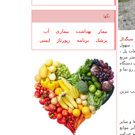
تگها
بیمار
بهداشت
بیماری
آب
سنگدال
پزشك
برنامه
رپورتاژ
ایمنی
، منهول
ات پل ،
رنیز پل ، کانکس و خانه پیش ساخته بتنی می باشد که در زمینی به مساحت 5000 متر مربع احداث شده است و 2500 متر مربع
 دستگاه
و نما و
پ بنزین
ا و سایر
ر موانع
مه حرکت