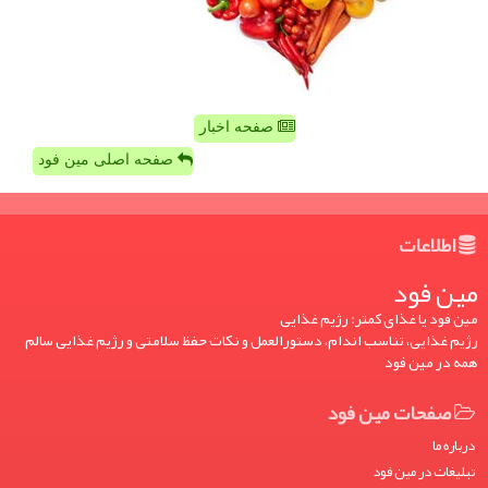
صفحه اخبار
صفحه اصلی مین فود
اطلاعات
مین فود
مین فود یا غذای کمتر: رژیم غذایی
رژیم غذایی، تناسب اندام، دستورالعمل و نکات حفظ سلامتی و رژیم غذایی سالم
همه در مین فود
صفحات مین فود
درباره ما
تبلیغات در مین فود