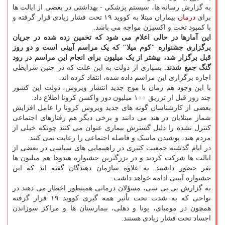
به گزارش رسانه ها، سیستم پزشکی - بهداشتی در بعضی از ایالت ها
برای
درمان
بیماران مبتلا به کووید ۱۹ تحت فشار زیادی قرار گرفته و
با کمبود تخت و اکسیژن مواجه می باشد.
این آمارها در حالی اعلام می شود که تخمین زده شده در جریان
برگزاری جشنواره "کوم میلا" که یک مراسم آیینی است و دو روز
قبل برگزار شد، بیشتر از یک میلیون برای انجام این مراسم در رود
گنگ جمع شدند.
بسیاری از دولت به این علت که در چنین شرایطی
اجازه برگزاری این مراسم داده شده، انتقاد کرده اند.
با این وجود هم زمان با موج جدید انتشار ویروس، دولت این کشور
چند روز قبل از تزریق ۱۰۰ میلیون دوز واکسن کرونا اطلاع داد.
بعضی از کارشناسان گونه های جدید ویروس کرونا را عامل افزایش
شمار مبتلایان در هند می دانند و برخی دیگر هم رفتارهای اجتماعی
کنترل نشده را دلیل گسترش بیماری عنوان می کنند چونکه خیلی از
مردم هند، پوشیدن ماسک و فاصله اجتماعی را رعایت نمی کنند.
در ایام گذشته جمعیت کثیری در راهپیمایی های سیاسی در بعضی از
ایالت ها شرکت کردند و در بزرگترین جشنواره هندوها هم میلیون ها
نفر حضور داشتند. به علاوه سازمان دهندگان گفته اند که این
جشنواره آیینی ادامه خواهد داشت.
به گزارش بی بی سی، مسؤلان درمانی همینطور اخطار می دهند در
نواحی که به شدت تحت تأثیر همه گیری کووید ۱۹ قرار گرفته
همچون در مومبای، پونا و دهلی، بیمارستان ها و مراکز سوزاندن
اجساد تحت فشار زیادی هستند.