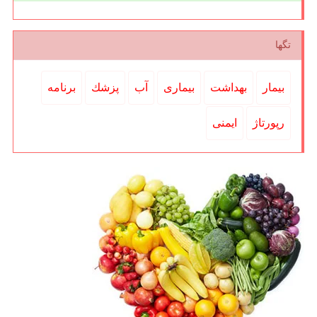
تگها
بیمار
بهداشت
بیماری
آب
پزشك
برنامه
رپورتاژ
ایمنی