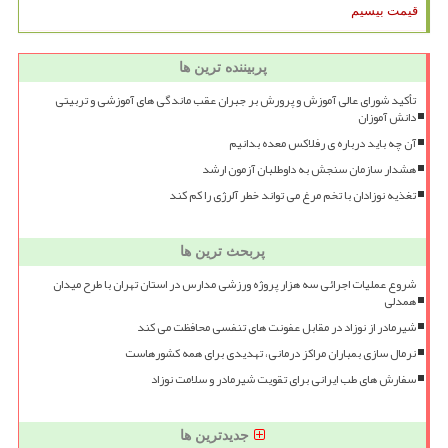
قیمت بیسیم
پربیننده ترین ها
تأکید شورای عالی آموزش و پرورش بر جبران عقب ماندگی های آموزشی و تربیتی
دانش آموزان
آن چه باید درباره ی رفلاکس معده بدانیم
هشدار سازمان سنجش به داوطلبان آزمون ارشد
تغذیه نوزادان با تخم مرغ می تواند خطر آلرژی را کم کند
پربحث ترین ها
شروع عملیات اجرائی سه هزار پروژه ورزشی مدارس در استان تهران با طرح میدان
همدلی
شیرمادر از نوزاد در مقابل عفونت های تنفسی محافظت می کند
نرمال سازی بمباران مراکز درمانی، تهدیدی برای همه کشورهاست
سفارش های طب ایرانی برای تقویت شیرمادر و سلامت نوزاد
جدیدترین ها