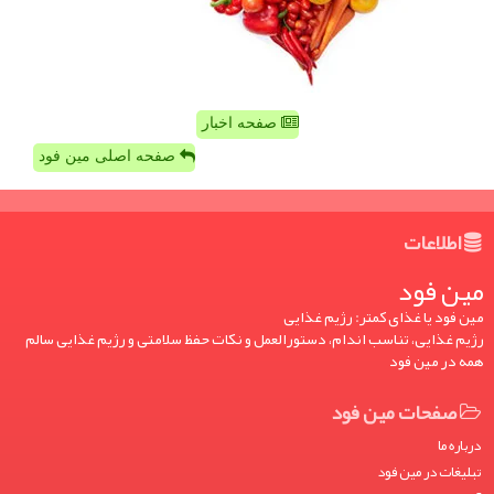
صفحه اخبار
صفحه اصلی مین فود
اطلاعات
مین فود
مین فود یا غذای کمتر: رژیم غذایی
رژیم غذایی، تناسب اندام، دستورالعمل و نکات حفظ سلامتی و رژیم غذایی سالم
همه در مین فود
صفحات مین فود
درباره ما
تبلیغات در مین فود