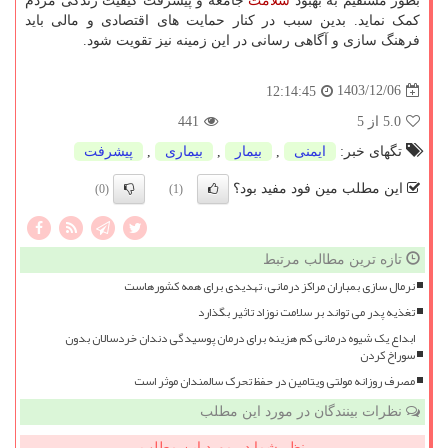
بطور مستقیم به بهبود
سلامت
جامعه و پیشرفت کیفیت زندگی مردم
کمک نماید. بدین سبب در کنار حمایت های اقتصادی و مالی باید
فرهنگ سازی و آگاهی رسانی در این زمینه نیز تقویت شود.
1403/12/06
12:14:45
5.0
از 5
441
تگهای خبر:
ایمنی
,
بیمار
,
بیماری
,
پیشرفت
این مطلب مین فود مفید بود؟
(0)
(1)
تازه ترین مطالب مرتبط
نرمال سازی بمباران مراکز درمانی، تهدیدی برای همه کشورهاست
تغذیه پدر می تواند بر سلامت نوزاد تاثیر بگذارد
ابداع یک شیوه درمانی کم هزینه برای درمان پوسیدگی دندان خردسالان بدون
سوراخ کردن
مصرف روزانه مولتی ویتامین در حفظ تحرک سالمندان موثر است
نظرات بینندگان در مورد این مطلب
نظر شما در مورد این مطلب