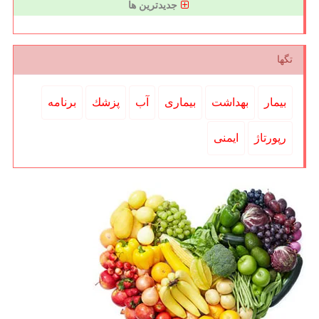
جدیدترین ها
تگها
بیمار
بهداشت
بیماری
آب
پزشك
برنامه
رپورتاژ
ایمنی