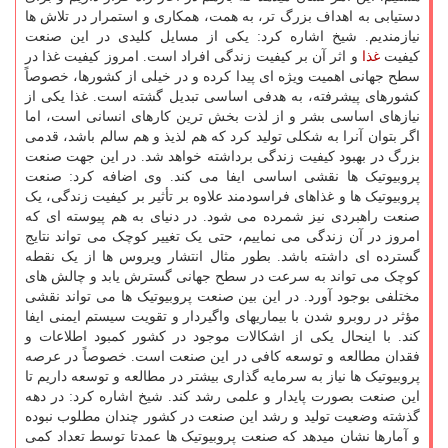
دستیابی به اهداف بزرگ تر، به همت، همکاری و استمرار در تلاش ها
نیازمندیم. شیخ اشاره کرد: یکی از مسایل کلیدی در این صنعت
کیفیت
غذا
و اثر آن بر کیفیت زندگی افراد است. امروز کیفیت غذا در
سطح جهانی اهمیت ویژه ای پیدا کرده و در خیلی از کشورها، خصوصاً
کشورهای پیشرفته، به هدفی اساسی تبدیل گشته است. غذا یکی از
نیازهای اساسی بشر و از لذت بخش ترین کارهای انسانی است، اما
اگر بتوان آنرا به شکلی تولید کرد که هم لذیذ و هم سالم باشد، قدمی
بزرگ در بهبود کیفیت زندگی برداشته خواهد شد. در این جهت صنعت
پروبیوتیک ها نقشی اساسی ایفا می کند. وی اضافه کرد: صنعت
پروبیوتیک ها و غذاهای فراسودمند علاوه بر تأثیر بر کیفیت زندگی، یک
صنعت راهبردی نیز شمرده می شود. در دنیای به هم پیوسته ای که
امروز در آن زندگی می نماییم، حتی یک تغییر کوچک می تواند نتایج
گسترده ای داشته باشد. بطور مثال انتشار ویروس ها از یک نقطه
کوچک می تواند به سرعت در سطح جهانی گسترش یابد و چالش های
مختلفی بوجود آورد. در این بین صنعت پروبیوتیک ها می تواند نقشی
مؤثر در روبرو شدن با بیماریهای واگیردار و تقویت سیستم ایمنی ایفا
کند. با اینحال یکی از اشکالات موجود در کشور کمبود اطلاعات و
فقدان مطالعه و توسعه کافی در این صنعت است. خصوصاً در عرصه
پروبیوتیک ها نیاز به سرمایه گذاری بیشتر در مطالعه و توسعه داریم تا
این صنعت بصورت پایدار و علمی رشد کند. شیخ اشاره کرد: در دهه
گذشته وضعیت تولید و رشد این صنعت در کشور چندان مطلوب نبوده
و آمارها نشان میدهد که صنعت پروبیوتیک ها عمدتا توسط تعداد کمی