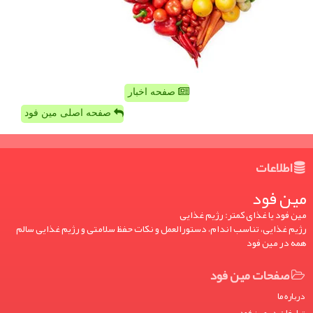
صفحه اخبار
صفحه اصلی مین فود
اطلاعات
مین فود
مین فود یا غذای کمتر: رژیم غذایی
رژیم غذایی، تناسب اندام، دستورالعمل و نکات حفظ سلامتی و رژیم غذایی سالم
همه در مین فود
صفحات مین فود
درباره ما
تبلیغات در مین فود