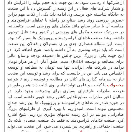
از شرکتها اداره می شود. به این جهت باید حجم تولید را افزایش داد
و شمار شرکت های فعال در این زمینه را گسترش داد تا این صنعت
به جایگاه شایسته خود برسد. وی ادامه داد: یکی از نکات مهم دراین
خصوص بررسی روند رشد صنایع در رابطه با غذاهای فراسودمند و
مقایسه آن با سایر صنایع مانند مکمل های ورزشی است. متاسفانه،
در صورتیکه صنعت مکمل های ورزشی در کشور رشد قابل توجهی
داشته، رشد صنعت غذاهای فراسودمند و پروبیوتیک ها بسیار کند بوده
است. این مساله هشداری جدی برای مسئولان و فعالان این صنعت
است که باید توجه بیشتری به آن داشته باشند. شیخ اضافه کرد: در
این جهت یکی از بزرگ ترین چالش ها، مضیقه بودجه و منابع مالی
برای مطالعه و توسعه (R&D) است. طبق آمار، از هر هزار تومان
درآمد در شرکت های ایرانی، تنها سه تومان به مطالعه و توسعه
اختصاص می یابد. این در حالیست که برای رشد و توسعه این صنعت
نیاز به سرمایه گذاری های کلان در مطالعه و توسعه داریم تا بتوانیم
محصولات
با کیفیت و علمی تولید نماییم. وی ادامه داد: همین طور در
عرصه صادرات ظرفیتهای بسیاری برای پیشرفت وجود دارد. در
سالیان اخیر صادرات صنایع غذایی کشور رشد خوبی داشته است اما
در حوزه صادرات غذاهای فراسودمند و پروبیوتیک ها این رشد چندان
محسوس نبوده است. امیدواریم با بهره گیری از ظرفیتهای بزرگ
صادراتی، بتوانیم در این زمینه قدمهای مؤثری برداریم. شیخ اشاره
کرد: صنعت غذاهای فراسودمند نه فقط یک صنعت اقتصادی بلکه یک
صنعت اجتماعی و راهبردی نیز شمرده می شود. این صنعت می تواند