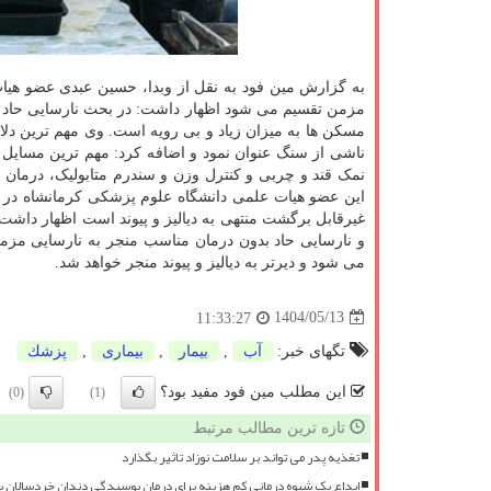
به گزارش مین فود به نقل از وبدا، حسین عبدی عضو هیات 
مزمن تقسیم می شود اظهار داشت: در بحث نارسایی حاد 
مسکن ها به میزان زیاد و بی رویه است. وی مهم ترین دلا
ناشی از سنگ عنوان نمود و اضافه کرد: مهم ترین مسایل 
نمک قند و چربی و کنترل وزن و سندرم متابولیک، درمان
این عضو هیات علمی دانشگاه علوم پزشکی کرمانشاه در اد
غیرقابل برگشت منتهی به دیالیز و پیوند است اظهار داشت
و نارسایی حاد بدون درمان مناسب منجر به نارسایی مز
می شود و دیرتر به دیالیز و پیوند منجر خواهد شد.
1404/05/13
11:33:27
تگهای خبر:
آب
,
بیمار
,
بیماری
,
پزشك
این مطلب مین فود مفید بود؟
(0)
(1)
تازه ترین مطالب مرتبط
تغذیه پدر می تواند بر سلامت نوزاد تاثیر بگذارد
ابداع یک شیوه درمانی کم هزینه برای درمان پوسیدگی دندان خردسالان 