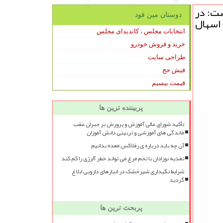
شت: در
دوستان مین فود
 اسهال
انتخابات مجلس ، کاندیدای مجلس
خرید و فروش خودرو
طراحی سایت
فیش حج
قیمت بیسیم
پربیننده ترین ها
تأکید شورای عالی آموزش و پرورش بر جبران عقب
ماندگی های آموزشی و تربیتی دانش آموزان
آن چه باید درباره ی رفلاکس معده بدانیم
تغذیه نوزادان با تخم مرغ می تواند خطر آلرژی را کم کند
شرایط نگهداری شیرخشک در انبارهای دارویی ابلاغ
گردید
پربحث ترین ها