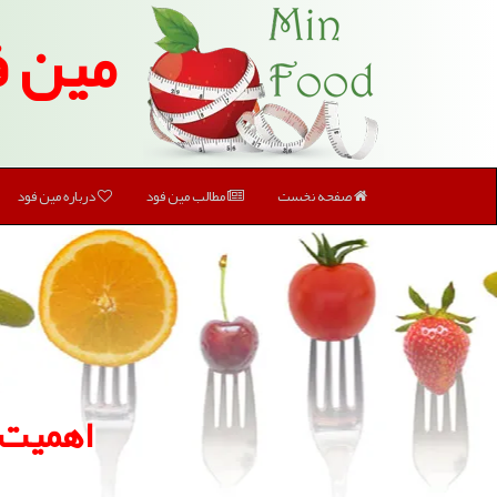
مین ف
صفحه نخست
مطالب مین فود
درباره مین فود
اهمیت 