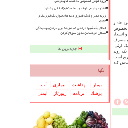
ورود هوش مصنوعی به کتاب های درسی
تغذیه پدر می تواند بر سلامت نوزاد تاثیر بگذارد
زلزله مصر و کمک فناوری داده ها بعنوان یک ابزار دفاع
فوری
ع حاد و
ابداع یک شیوه درمانی کم هزینه برای درمان پوسیدگی
ا بخصوص
دندان خردسالان بدون سوراخ کردن
 انسداد
ن مصرف
ک ارثی.
جدیدترین ها
یک روند
ریع است
ندش کند
تگها
بیمار
بهداشت
بیماری
آب
پزشك
برنامه
رپورتاژ
ایمنی