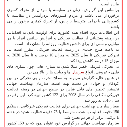
مانده است.
براساس این گزارش، زنان در مقایسه با مردان از تحرك كمتری
برخوردار می باشند و مردم كشورهای پردرآمدتر در مقایسه با
كشورهایی با درآمد متوسط یا پایین، از تحرك كمتری برخوردار می
باشند.
این اطلاعات لزوم اقدام همه كشورها برای اولویت دادن به اقداماتی
در زمینه پشتیبانی از فعالیت فیزیكی و افزایش شانس افراد با هر
توانایی و سنی ای برای داشتن فعالیت روزانه را نشان داده است.
به باعث طرح جدیدی در زمینه فعالیت فیزیكی، مقرر است بی
تحركی فیزیكی تا سال 2025 به میزان 10 درصد و تا سال 2030 به
میزان 15 درصد كاهش پیدا كند.
بی تحركی فیزیكی خطر مبتلا شدن به بیماری هایی چون بیماری های
قلبی - عروقی، انواع
سرطان
ها و دیابت ها را بالا می برد.
در همین حال، گزارش مربوط به سطح تحرك و بی تحركی در بین
كودكان و جوانان در دست تهیه است. سازمان بهداشت جهانی
نخستین تخمین های قابل قیاس در سطح جهانی در زمینه فعالیت
فیزیكی ناكافی را در سال 2008 برای 122 كشور تهیه كرد. این رقم در
سال 2010 به روز شد.
معیار سازمان بهداشت جهانی برای فعالیت فیزیكی غیركافی، دستكم
150 دقیقه فعالیت با شدت متوسط یا 75 دقیقه فعالیت شدید در هفته
یا تركیبی برابر از هر دو تعیین شد.
سازمان بهداشت جهانی در گزارش خود عنوان نمود كه در 159 كشور