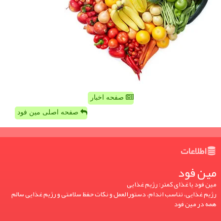
صفحه اخبار
صفحه اصلی مین فود
اطلاعات
مین فود
مین فود یا غذای کمتر: رژیم غذایی
رژیم غذایی، تناسب اندام، دستورالعمل و نکات حفظ سلامتی و رژیم غذایی سالم
همه در مین فود