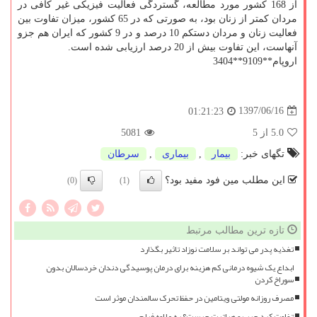
از 168 كشور مورد مطالعه، گستردگی فعالیت فیزیكی غیر كافی در
مردان كمتر از زنان بود، به صورتی كه در 65 كشور، میزان تفاوت بین
فعالیت زنان و مردان دستكم 10 درصد و در 9 كشور كه ایران هم جزو
آنهاست، این تفاوت بیش از 20 درصد ارزیابی شده است.
اروپام**9109**3404
1397/06/16
01:21:23
5.0
از 5
5081
تگهای خبر:
بیمار
,
بیماری
,
سرطان
این مطلب مین فود مفید بود؟
(0)
(1)
تازه ترین مطالب مرتبط
تغذیه پدر می تواند بر سلامت نوزاد تاثیر بگذارد
ابداع یک شیوه درمانی کم هزینه برای درمان پوسیدگی دندان خردسالان بدون
سوراخ کردن
مصرف روزانه مولتی ویتامین در حفظ تحرک سالمندان موثر است
تفاوت کبد چرب و هپاتیت چیست؟ به علاوه فیلم