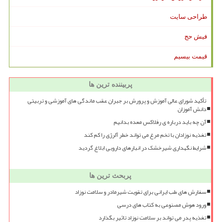
طراحی سایت
فیش حج
قیمت بیسیم
پربیننده ترین ها
تأکید شورای عالی آموزش و پرورش بر جبران عقب ماندگی های آموزشی و تربیتی
دانش آموزان
آن چه باید درباره ی رفلاکس معده بدانیم
تغذیه نوزادان با تخم مرغ می تواند خطر آلرژی را کم کند
شرایط نگهداری شیرخشک در انبارهای دارویی ابلاغ گردید
پربحث ترین ها
سفارش های طب ایرانی برای تقویت شیرمادر و سلامت نوزاد
ورود هوش مصنوعی به کتاب های درسی
تغذیه پدر می تواند بر سلامت نوزاد تاثیر بگذارد