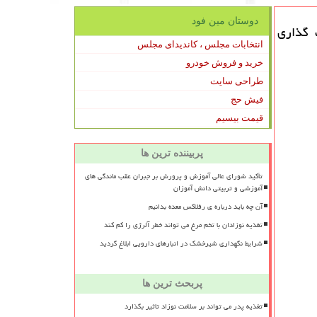
دوستان مین فود
 گذاری
انتخابات مجلس ، کاندیدای مجلس
خرید و فروش خودرو
طراحی سایت
فیش حج
قیمت بیسیم
پربیننده ترین ها
تأکید شورای عالی آموزش و پرورش بر جبران عقب ماندگی های
آموزشی و تربیتی دانش آموزان
آن چه باید درباره ی رفلاکس معده بدانیم
تغذیه نوزادان با تخم مرغ می تواند خطر آلرژی را کم کند
شرایط نگهداری شیرخشک در انبارهای دارویی ابلاغ گردید
پربحث ترین ها
تغذیه پدر می تواند بر سلامت نوزاد تاثیر بگذارد