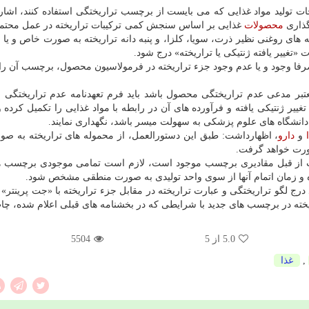
نجات تولید مواد غذایی كه می بایست از برچسب تراریختگی استفاده كنند، اشار
گذاری
محصولات
غذایی بر اساس سنجش كمی تركیبات تراریخته در عمل محت
های روغنی نظیر ذرت، سویا، كلزا، و پنبه دانه تراریخته به صورت خاص و یا ت
«تغییر یافته ژنتیكی یا تراریخته» درج شود.
رفا وجود و یا عدم وجود جزء تراریخته در فرمولاسیون محصول، برچسب آن ر
تبر مدعی عدم تراریختگی محصول باشد باید فرم تعهدنامه عدم تراریختگی م
غییر ژنتیكی یافته و فرآورده های آن در رابطه با مواد غذایی را تكمیل كرده و
نشگاه های علوم پزشكی به سهولت میسر باشد، نگهداری نمایند.
و
دارو
، اظهارداشت: طبق این دستورالعمل، از محموله های تراریخته به صو
ورت خواهد گرفت.
نجات از قبل مقادیری برچسب موجود است، لازم است تمامی موجودی برچسب ه
 زمان اتمام آنها از سوی واحد تولیدی به صورت منطقی مشخص شود.
ج لگو تراریختگی و عبارت تراریخته در مقابل جزء تراریخته با «جت پرینتر» 
یخته در برچسب های جدید با شرایطی كه در بخشنامه های قبلی اعلام شده، چا
5.0
از 5
5504
,
غذا