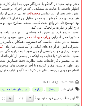
دكتر وحید مفید در گفتگو با خبرنگار مهر، به اجبار كارخا
اظهار داشت: با عنایت به مشكلاتی كه در اجرای برچسب 
مقرر شد پس از این تمامی
محصولات
غذایی حاصل از دانه 
هر درصدی هم لگو شوند و هم در مقابل جزء تراریخته عبارت 
وی توضیح داد: در واقع بحث كمیت سنجی مطرح نبوده و ص
درج لگو و عبارت ترایختگی می كند.
مفید تصریح كرد: در صورتیكه متقاضی بنا بر مستندات مع
دستورالعمل اجرایی
وزارت بهداشت
در مورد موجود زنده ت
مستندات در محلی مناسب كه دسترسی همكاران ناظر در دا
مدیركل امور فرآورده های غذایی و آشامیدنی سازمان
غذا
نمونه برداری جهت راستی آزمایی تعهد عدم تراریختگی ص
مفید اضافه كرد: با عنایت به اینكه در بعضی از كارخا
غذایی مشمول كارخانجات تحت نظارت دقیقا شمارش شده و
وی اظهار داشت: مقرر گردیده تا آخر برچسب های موجود در
اتمام موجودی برچسب های هر كارخانه، لگو و عبارت ترار
1397/07/02
16:11:34
تگهای خبر:
پزشك
,
دارو
,
سازمان غذا و دارو
این مطلب مین فود مفید بود؟
(0)
(1)
تازه ترین مطالب مرتبط