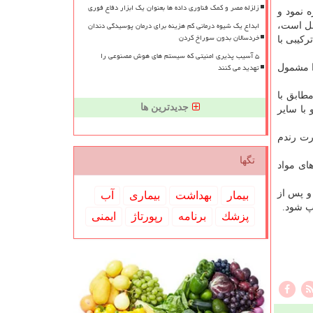
زلزله مصر و کمک فناوری داده ها بعنوان یک ابزار دفاع فوری
ه نمود و
ابداع یک شیوه درمانی کم هزینه برای درمان پوسیدگی دندان
مل است،
خردسالان بدون سوراخ کردن
ركیبی با
۵ آسیب پذیری امنیتی که سیستم های هوش مصنوعی را
تهدید می کنند
ا مشمول
طابق با
جدیدترین ها
 با سایر
رت رندم
تگها
ای مواد
و پس از
بیمار
بهداشت
بیماری
آب
پ شود.
پزشك
برنامه
رپورتاژ
ایمنی