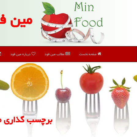
مین ف
صفحه نخست
مطالب مین فود
درباره مین فود
برچسب گذاری مو