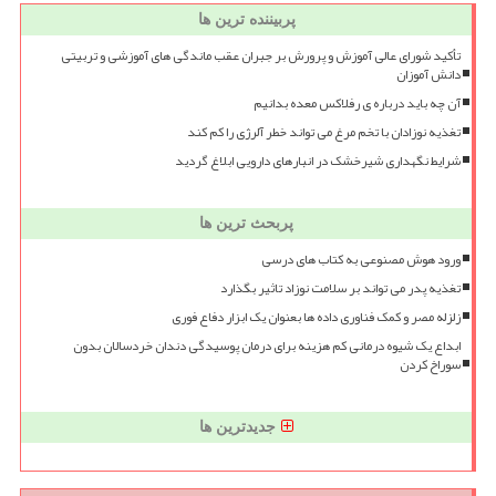
پربیننده ترین ها
تأکید شورای عالی آموزش و پرورش بر جبران عقب ماندگی های آموزشی و تربیتی
دانش آموزان
آن چه باید درباره ی رفلاکس معده بدانیم
تغذیه نوزادان با تخم مرغ می تواند خطر آلرژی را کم کند
شرایط نگهداری شیرخشک در انبارهای دارویی ابلاغ گردید
پربحث ترین ها
ورود هوش مصنوعی به کتاب های درسی
تغذیه پدر می تواند بر سلامت نوزاد تاثیر بگذارد
زلزله مصر و کمک فناوری داده ها بعنوان یک ابزار دفاع فوری
ابداع یک شیوه درمانی کم هزینه برای درمان پوسیدگی دندان خردسالان بدون
سوراخ کردن
جدیدترین ها