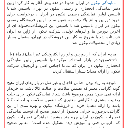
نمایندگی نیکون
در ایران حدودا دو دهه پیش آغاز به کار کرد.اولین
دفتر نمایندگی انحصاری و رسمی نیکون در تهران تاسیس شد.با
تاسیس اولین نمایندگی رسمی نیکون در ایران ، درخواست برای
خرید دوربین و لنز بالا رفت.به همین سبب اولین فروشگاه رسمی
نیکون در ایران تاسیس شد.با تاسیس این فروشگاه،محموله ای از
آخرین دوربین ها و لنزهای تولیدی شرکت نیکون از ژاپن به ایران
فرستاده شد.با شروع به کار این فروشگاه در تهران،استقبال بسیار
زیادی از محصولات نیکون شد.
مردم ایران که از دوربین و لوازم الکترونیکی غیر اصل(قاچاق) یا
stockموجود در بازار استفاده میکردند،با تاسیس اولین نمایندگی
انحصاری نیکون در ایران که تماما اجناس اصل و اُریجینال شرکت
نیکون را ارائه میداد؛ بسیار استقبال کردند.
باتوجه به زیاد بودن اجناس قاچاق و غیراصل در بازارهای ایران ،هیچ
گونه گارانتی معتبر که تضمین سلامت و اصالت کالا باشد، به خریدار
ارائه نمی شود؛ همین موضوع باعث شد تا نمایندگی نیکون برای جلب
رضایت مشتری ؛ گارانتی معتبری که تضمین سلامت و اصالت کالا
باشد را ارائه دهد.با خرید از فروشگاه نیکون و بهره مندی از این
گارانتی،درصورت خرابی محصول از تعمیر صحیح آن توسط نمایندگی
تعمیرات نیکون در ایران بهره مند میشوید. نمایندگی تعمیرات نیکون
که ازتیمی فنی و آموزش دیده تشکیل شده است؛ تعمیر صحیح