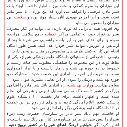
دكتر علیرضا رئیسی با اشاره به تولد نوزادان نارس یا كم وزن و نیاز
این نوزادان به سرم كمكی و تخت ویژه، اظهار داشت: ایجاد بانك
شیر مادر، فرصتی را فراهم می آورد كه این نوزادان با شیر مادر
تغذیه شوند و این امر در بهبودی آنان بسیار موثر بوده و
سلامت
این
نوزادان را تضمین می نماید.
وی افزود: همه مادرانی كه نوزاد دارند، می توانند در كنار مصرف
شیر در نوزاد خود، به تمامی مراكز
خدمات
جامع سلامت مراجعه
نموده و برای اهدای شیر به این بانك، راهنمایی می شوند تا بعد از
آزمایش و آموزش، بتوانند شیر خودرا اهدا كنند. همین طور امكان
انجام این كار به كمك ظرف های مخصوص در منزل نیز وجود دارد.
رئیسی با قدردانی از مسئولان دانشگاه علوم پزشكی شیراز، یكی از
نقاط قوت در این مجموعه را هماهنگی مطلوب تیم هیات رئیسه و
خصوصاً در دو حوزه بهداشت و
درمان
دانست و با ابراز امیدواری
نسبت به تقویت این امر، راه اندازی این خدمت جدید با مشاركت دو
حوزه بهداشت و درمان را نمودی از این تعامل مشترك عنوان نمود.
معاون بهداشت
وزارت بهداشت
، راه اندازی بانك شیر مادر را اقدامی
بزرگ در كشور دانست كه تمامی مسایل قانونی و شرعی آن انجام
شده است و اظهار داشت: برای فاز نخست، ۱۰ دانشگاه علوم
پزشكی كشور اعلام آمادگی كرده اند و برای فاز دوم نیز این خدمت
در ۱۶ دانشگاه علوم پزشكی دیگر راه اندازی می شود.
او خاصیت مهم بانك شیر مادر در بیمارستان حضرت زینب (س)
شیراز را پیش بینی یك مركز مشاوره در كنار این بانك شیر دانست و
اشاره كرد:
اگر بخواهیم فرهنگ اهدای شیر را در كشور ترویج دهیم،