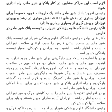
لازم است این مراكز مشاوره در كنار بانكهای شیر مادر، راه اندازی
شوند.
رئیسی افزود:
بانك شیر مادر مانند یك داروخانه قوی، خصوصاً برای
نوزادان بستری در بخش های NICU، نقش موثری در رشد و بهبودی
نوزادان و پیش گیری از بسیاری بیماری ها دارد.
تاكید رئیس دانشگاه علوم پزشكی شیراز بر توسعه بانك شیر مادر در
فارس
دكتر علی بهادر - رئیس دانشگاه علوم پزشكی شیراز نیز توسعه بانك
شیر مادر در سطح استان فارس را سبب ارتقای سلامت نوزادان
دانست و اظهار داشت: اهمیت به نوزادان و كودكان، معیار توسعه
یافتگی كشور است.
بهادر با اشاره به اینكه هیچ جایگزینی برای شیر مادر وجود ندارد، به
اهمیت مهر مادر و شیر مادر، بعنوان دو مولفه مهم در سلامت
نوزادان اشاره نمود و اضافه كرد: امروزه با تبلیغات گسترده در زمینه
مصرف شیر خشك و دیگر شیرها به جایگزینی شیر مادر، اهمیت
تغذیه نوزادان با شیر مادر كمرنگ شده و لازم است به گذشته
بازگردیم و راه اندازی بانكهای شیر مادر، تلاشی برای بسط امكان
تغذیه نوزادان با شیر مادر است.
بهادر افزایش تغذیه با شیر مادر را سبب كاهش مرگ و میر نوزادان
دانست و اظهار داشت: نوزادان آینده سازان میهن هستند و باید برای
سلامت آنها كوشش كرد.
رئیس دانشگاه علوم پزشكی شیراز در ادامه با اشاره به تاكید قرآن و