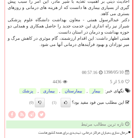
احادیث دینی بر اهمیت تغذیه با شیر مادر، این امر را سبب پیش
گیری از بسیاری بیماری ها دانست كه از هزینه های درمانی و روزهای
بستری می كاهد.
دكتر عبدالرسول همتی - معاون بهداشت دانشگاه علوم پزشكی
شیراز نیز راه اندازی این خدمت جدید را حاصل همكاری و همدلی دو
حوزه بهداشت و درمان در استان دانست.
همتی اظهار داشت: این اقدام ارزشمند، گام موثری در كاهش مرگ و
میر نوزادان و بهبود فرآیندهای درمانی آنها می شود.
1398/05/10
00:57:16
5.0
از 5
4436
تگهای خبر:
بیمار
,
بیمارستان
,
بیماری
,
پزشك
این مطلب مین فود مفید بود؟
(0)
(1)
تازه ترین مطالب مرتبط
نرمال سازی بمباران مراکز درمانی، تهدیدی برای همه کشورهاست