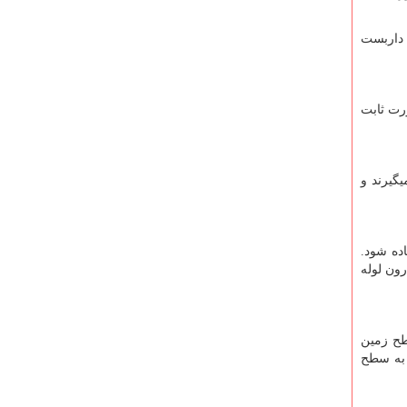
 داربست
دود 860 گرم دارند و در دو صورت ثابت
گیرند و
استفاده شود.
 درون لوله
طح زمین
 به سطح