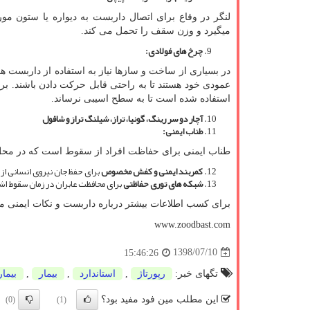
لنگر در وقاع برای اتصال داربست به دیواره یا ستون مو
میگیرد و وزن سقف را تحمل می کند.
چرخ های فولادی
:
در بسیاری از ساخت و سازها نیاز به استفاده از داربست ه
عمودی خود هستند تا به راحتی قابل حرکت دادن باشند. برا
استفاده شده است تا به سطح اسیبی نرساند.
آچار دو سر رینگ، گونيا، تراز، شيلنگ تراز و شاقول
طناب ایمنی
:
طناب ایمنی برای حفاظت افراد از سقوط است که در محل های 
کمربند ایمنی و کفش مخصوص
برای حفظ جان نیروی انسانی از
شبکه های توری حفاظتی
برای محافظت عابران در زمان سقوط اشیا
برای کسب اطلاعات بیشتر درباره داربست و نکات ایمنی مرب
www.zoodbast.com
1398/07/10
15:46:26
تگهای خبر:
رپورتاژ
,
استاندارد
,
بیمار
,
بیما
این مطلب مین فود مفید بود؟
(0)
(1)