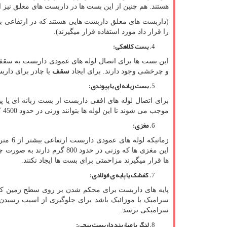
هستند. هم چنین از این بست ها در داربست های معلق نیز 
(داربست های معلق داربست هایی هستند که در ارتفاعی بالا
را قرار داد مورد استفاده قرار میگیرند).
بست کلاهکی
:
و چرخشی وجود دارند. برای ایجاد
سقف
یا چادر برای دار
بست زبانه ای یا پیوندی
:
برای اتصال لوله های افقی داربست از بست زبانه ای یا پ
موجب می شوند تا این لوله ها بتوانند وزنی در حدود 4500 کیلوگرم را تحما کنند در حالیکه خود این بست ها تنها 1650 گرم وزن دارند.
مغزی
:
زمانیک
این مغزی ها که وزنی در حدود
ها قرار میگیرند مزاحمتی برای بست ها ایجاد نکنند.
کفشک یا پایه ی فولادی
:
پایه های داربست برای محکم شدن بر روی سطح زمین که خ
سرامیک یا موزائیک باشد برای جلوگیری از اسیب رسیدن 
سرامیکی نرسد.
لنگر یا مهاربند داربست پیچی
: