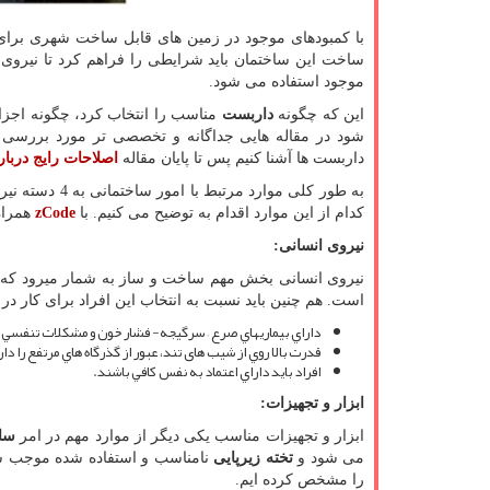
با کمبودهای موجود در زمین های قابل ساخت شهری برای 
ساخت این ساختمان باید شرایطی را فراهم کرد تا نیروی ا
موجود استفاده می شود.
این که چگونه
داربست
مناسب را انتخاب کرد، چگونه اجزا
شود در مقاله هایی جداگانه و تخصصی تر مورد بررسی ق
داربست ها آشنا کنیم پس تا پایان مقاله
اصلاحات رایج دربا
به طور کلی مو
کدام از این موارد اقدام به توضیح می کنیم. با
zCode
همراه
نیروی انسانی
:
نیروی انسانی بخش مهم ساخت و ساز به شمار میرود که
است. هم چنین باید نسبت به انتخاب این افراد برای کار در 
داراي بيماريهاي صرع – سرگيجه- فشار خون و مشكلات تنفسي 
قدرت بالا روي از شيب های تند، عبور از گذرگاه هاي مرتفع را دار
افراد بايد داراي اعتماد به نفس كافي باشند.
ابزار و تجهیزات
:
ابزار و تجهیزات مناسب یکی دیگر از موارد مهم در امر
سا
می شود و
تخته زیرپایی
نامناسب و استفاده شده موجب سقوط
را مشخص کرده ایم.