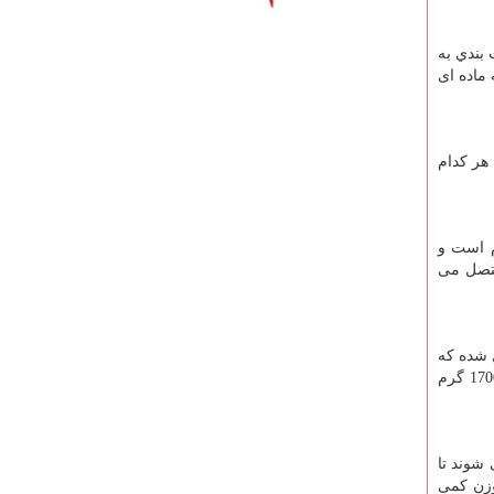
ندي به
ه ماده ای
هر کدام
ی اتصال دو لوله به یکدیگر مورد استفاده قرار میگیرند. وزن این بست ها 1650 گرم است و
 ی بعدی متصل می
از دو بخش تشکیل شده که
میتوانند نسبتبه یکدیگر تغییر زاویه بدهند. از این بست ها برای اتصال لوله های مورب و زاویه دار استفاده می شود. وزن این بست ها 1700 گرم
شوند تا
در به تحمل وزن کمی