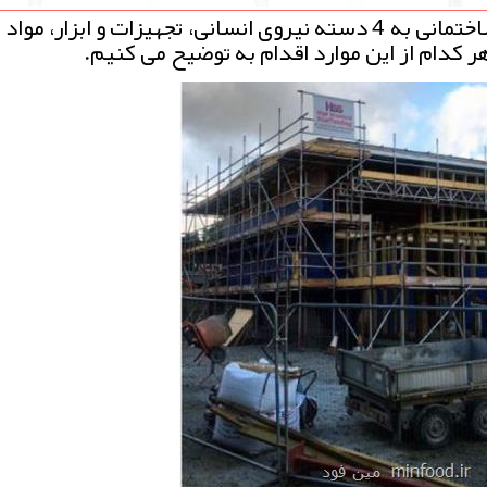
مین فود: به طور كلی موارد مرتبط با امور ساختمانی به 4 دسته نیروی انسانی، تجهیزات و ابزا
كدام از این موارد اقدام به توضیح می كنیم.