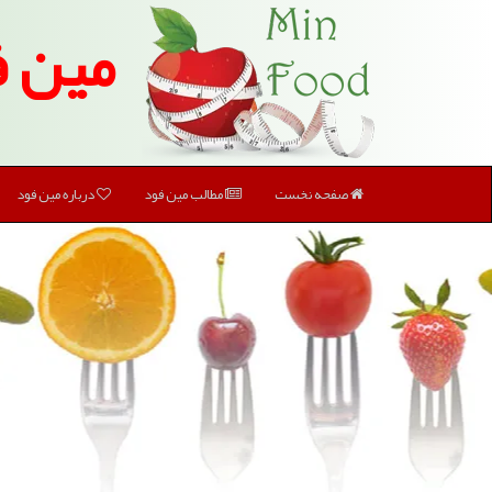
مین ف
صفحه نخست
مطالب مین فود
درباره مین فود