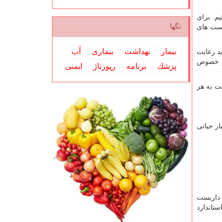
م. برای
تگها
ربست های
بیمار
بهداشت
بیماری
آب
د رعایت
در خصوص
پزشك
برنامه
رپورتاژ
ایمنی
ه نسبت به هر
ر حیاتی
 داربست
تاندارد