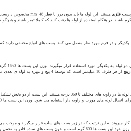
بست فلزی
هستند. این لوله ها باید بدون درز با قطر
mm 48
مخصوص داربست ب
3/2 كيلو گرم باشند. در هنگام استفاده از لوله ها دقت کنید که کاملا تمیز باشند و هیچگون
 یکدیگر و در فرم مورد نظر متصل می کنند. بست های انواع مختلفی دارند که 
این بست ها بست های ثابت و قائم هستند که برا
پیچ
از هر طرف 10 میلیمتر است که توسط 4 پیچ و مهره به لوله
این بست ها همانطور که از نام ان ها بر می اید برای اتصال لوله ها در زاویه های مختلف تا 360 درجه هستند. این بست 
کار میروند به این ترتیب که در زیر بست های ساده قرار میگیرند و موجب می 
این داربست بتواند 2700 کیلوگرم بیشتر وزن را تحمل کند. وزن خود این بست ها 600 گرم است و بدون بست های ساده قا