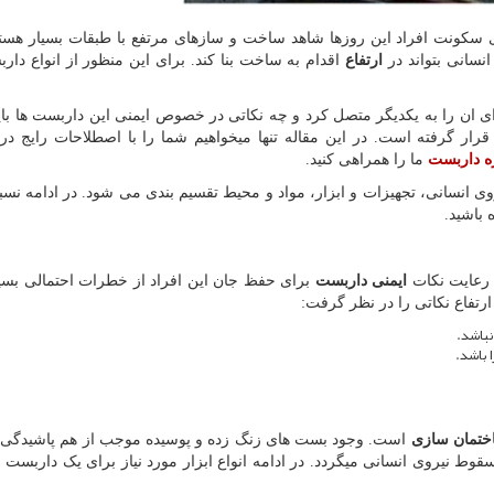
سکونت افراد این روزها شاهد ساخت و سازهای مرتفع با طبقات بسیار هستی
نسانی بتواند در
ارتفاع
اقدام به ساخت بنا کند. برای این منظور از انواع دا
ی ان را به یکدیگر متصل کرد و چه نکاتی در خصوص ایمنی این داربست ها بای
رار گرفته است. در این مقاله تنها میخواهیم شما را با اصطلاحات رایج 
ره داربست
ما را همراهی کنید.
ارد مرتبط با امور ساختمانی به 4 دسته نیروی انسانی، تجهیزات و ابزار، مواد و محیط تقسیم بندی می شود. در ادام
 باشید.
 رعایت نکات
ایمنی داربست
برای حفظ جان این افراد از خطرات احتمالی بسیا
ارتفاع نکاتی را در نظر گرفت:
نباشد.
ا باشد.
ختمان سازی
است. وجود بست های زنگ زده و پوسیده موجب از هم پاشیدگی
 نیروی انسانی میگردد. در ادامه انواع ابزار مورد نیاز برای یک داربست اس