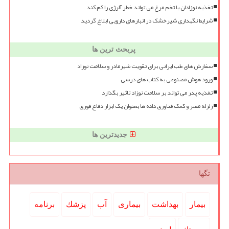
تغذیه نوزادان با تخم مرغ می تواند خطر آلرژی را کم کند
شرایط نگهداری شیرخشک در انبارهای دارویی ابلاغ گردید
پربحث ترین ها
سفارش های طب ایرانی برای تقویت شیرمادر و سلامت نوزاد
ورود هوش مصنوعی به کتاب های درسی
تغذیه پدر می تواند بر سلامت نوزاد تاثیر بگذارد
زلزله مصر و کمک فناوری داده ها بعنوان یک ابزار دفاع فوری
جدیدترین ها
تگها
بیمار
بهداشت
بیماری
آب
پزشك
برنامه