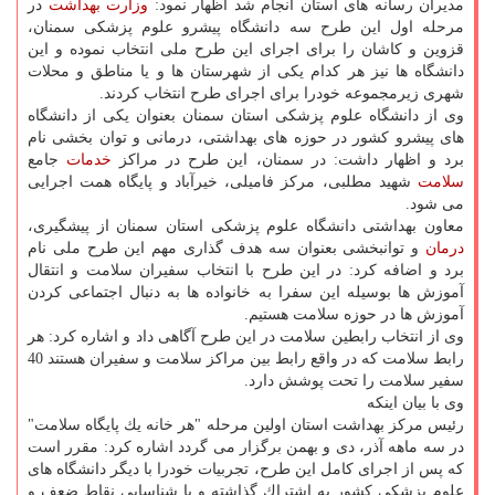
مدیران رسانه های استان انجام شد اظهار نمود:
وزارت بهداشت
در
مرحله اول این طرح سه دانشگاه پیشرو علوم پزشكی سمنان،
قزوین و كاشان را برای اجرای این طرح ملی انتخاب نموده و این
دانشگاه ها نیز هر كدام یكی از شهرستان ها و یا مناطق و محلات
شهری زیرمجموعه خودرا برای اجرای طرح انتخاب كردند.
وی از دانشگاه علوم پزشكی استان سمنان بعنوان یكی از دانشگاه
های پیشرو كشور در حوزه های بهداشتی، درمانی و توان بخشی نام
برد و اظهار داشت: در سمنان، این طرح در مراكز
خدمات
جامع
سلامت
شهید مطلبی، مركز فامیلی، خیرآباد و پایگاه همت اجرایی
می شود.
معاون بهداشتی دانشگاه علوم پزشكی استان سمنان از پیشگیری،
درمان
و توانبخشی بعنوان سه هدف گذاری مهم این طرح ملی نام
برد و اضافه كرد: در این طرح با انتخاب سفیران سلامت و انتقال
آموزش ها بوسیله این سفرا به خانواده ها به دنبال اجتماعی كردن
آموزش ها در حوزه سلامت هستیم.
وی از انتخاب رابطین سلامت در این طرح آگاهی داد و اشاره كرد: هر
رابط سلامت كه در واقع رابط بین مراكز سلامت و سفیران هستند 40
سفیر سلامت را تحت پوشش دارد.
وی با بیان اینكه
رئیس مركز بهداشت استان اولین مرحله "هر خانه یك پایگاه سلامت"
در سه ماهه آذر، دی و بهمن برگزار می گردد اشاره كرد: مقرر است
كه پس از اجرای كامل این طرح، تجربیات خودرا با دیگر دانشگاه های
علوم پزشكی كشور به اشتراك گذاشته و با شناسایی نقاط ضعف و