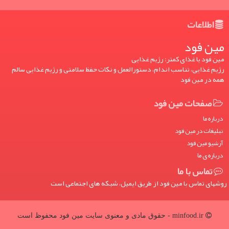
اطلاعات
مین فود
مین فود یا غذای کمتر: رژیم غذایی
رژیم غذایی، تناسب اندام، دستورالعمل و نکات حفظ سلامتی و رژیم غذایی سالم
همه در مین فود
صفحات مین فود
درباره ما
تبلیغات در مین فود
آرشیو مین فود
درباره ی ما
تماس با ما
روشهای تماس با مین فود از طریق ایمیل، شبکه های اجتماعی است
minfood.ir - حقوق مادی و معنوی سایت مین فود محفوظ است