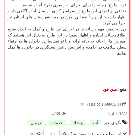
قوت طرح، زمینه را برای اجرای سراسری طرح آماده نماییم.
جندقی از اجرای این طرح در سراسر كشور از سال آینده آگاهی داد و
اظهار داشت: از بهار آینده این طرح در همه شهرستان های استان نیز
اجرا می گردد.
وی به نقش مهم رسانه ها در اجرای این طرح و كمك به ایجاد بسیج
اطلاع رسانی اشاره و اظهار نمود: در این طرح به دنبال این هستیم كه
آموزش ها را خانه به خانه ارائه و با توانمندسازی خانواده ها به ارتقاء
سطح سلامت در جامعه و افزایش دانش پیشگیری در خانواده ها كمك
نماییم.
منبع:
مین فود
1398/09/03
19:00:04
5.0
از 5
4738
تگهای خبر:
آب
,
پزشك
,
خدمات
,
درمان
این مطلب مین فود مفید بود؟
(0)
(1)