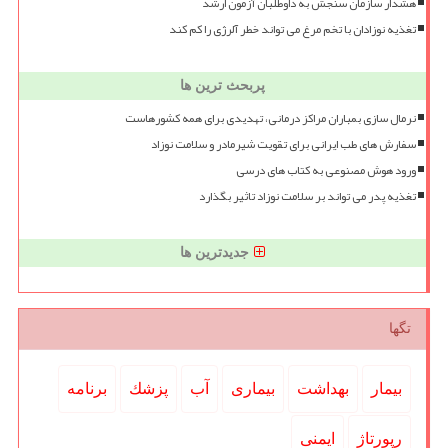
هشدار سازمان سنجش به داوطلبان آزمون ارشد
تغذیه نوزادان با تخم مرغ می تواند خطر آلرژی را کم کند
پربحث ترین ها
نرمال سازی بمباران مراکز درمانی، تهدیدی برای همه کشورهاست
سفارش های طب ایرانی برای تقویت شیرمادر و سلامت نوزاد
ورود هوش مصنوعی به کتاب های درسی
تغذیه پدر می تواند بر سلامت نوزاد تاثیر بگذارد
جدیدترین ها
تگها
بیمار
بهداشت
بیماری
آب
پزشك
برنامه
رپورتاژ
ایمنی