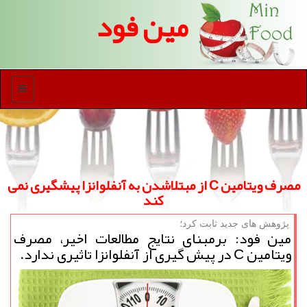
مین فود
منو
مصرف ویتامین C از مبتلاشدن به آنفلوانزا پیشگیری نمی
كند
پژوهش های جدید ثابت كرد؛
مین فود: برمبنای نتایج مطالعات اخیر، مصرف
ویتامین C در پیش گیری از آنفلوانزا تاثیری ندارد.