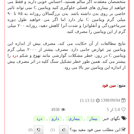
متخصصان معتقدند اگر سالم هستید، احساس خوبی دارید و فقط می
خواهید از بیماری های فصلی جلوگیری كنید ویتامین C نمی تواند تاثیر
خاصی بر روی بدن داشته باشد. بدن بزرگسالان روزانه به ۷۵ تا ۹۰
میلی گرم ویتامین C نیاز دارد اما اگر می خواهید طول دوره
سرماخوردگی و آنفلوانزا و شدت آنرا كاهش دهید، روزانه ۲۰۰ میلی
گرم از این ویتامین را مصرف كنید.
نتایج مطالعات از آن حكایت می كند، مصرف بیش از اندازه این
ویتامین نیز عوارض جانبی دارد. مصرف بیشتر از ۲۰۰۰ میلی گرم
ویتامین C در روز، خطر مشكلات گوارشی مانند تهوع و شكم
درد
را
بیشتر می كند. همین طور خطر تشكیل سنگ كلیه در اثر مصرف بیش
از اندازه این ویتامین نیز بالا می رود.
منبع:
مین فود
1398/09/04
15:13:53
5.0
از 5
4938
تگهای خبر:
بیمار
,
بیماری
,
دارو
,
درد
این مطلب مین فود مفید بود؟
(0)
(1)