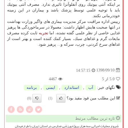
بر اینكه آنتی بیوتیك روی آنفلوآنزا تاثیری ندارد. مصرف آنتی بیوتیك
باید با توجیه علمی توسط پزشك باشد و بیماران در این زمینه
خوددرمانی نكنند.
رییس اداره مراقبت مركز مدیریت بیماری های واگیر وزارت بهداشت
در انتها صحبت هایش اظهار داشت: معمولا در سرماخوردگی ها پرهیز
غذایی خاصی از نظر علمی گفته نشده، اما
تجربه
ثابت كرده مصرف
مایعات گرم و غذاهای سبك، بسیار كمك كننده است و بهتر است از
غذاهای سرخ كردنی، چرب، سركه و... پرهیز شود.
1398/09/10
14:57:15
5.0
از 5
4467
تگهای خبر:
آب
,
استاندارد
,
ایمنی
,
برنامه
این مطلب مین فود مفید بود؟
(0)
(1)
تازه ترین مطالب مرتبط
شروع عملیات اجرائی سه هزار پروژه ورزشی مدارس در استان تهران با طرح میدان