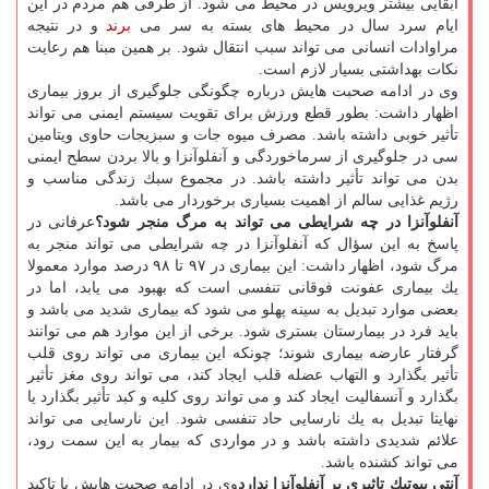
ابقایی بیشتر ویرویس در محیط می شود. از طرفی هم مردم در این
ایام سرد سال در محیط های بسته به سر می
برند
و در نتیجه
مراوادات انسانی می تواند سبب انتقال شود. بر همین مبنا هم رعایت
نكات بهداشتی بسیار لازم است.
وی در ادامه صحبت هایش درباره چگونگی جلوگیری از بروز بیماری
اظهار داشت: بطور قطع ورزش برای تقویت سیستم ایمنی می تواند
تأثیر خوبی داشته باشد. مصرف میوه جات و سبزیجات حاوی ویتامین
سی در جلوگیری از سرماخوردگی و آنفلوآنزا و بالا بردن سطح ایمنی
بدن می تواند تأثیر داشته باشد. در مجموع سبك زندگی مناسب و
رژیم غذایی سالم از اهمیت بسیاری برخوردار می باشد.
آنفلوآنزا در چه شرایطی می تواند به مرگ منجر شود؟
عرفانی در
پاسخ به این سؤال كه آنفلوآنزا در چه شرایطی می تواند منجر به
مرگ شود، اظهار داشت: این بیماری در ۹۷ تا ۹۸ درصد موارد معمولا
یك بیماری عفونت فوقانی تنفسی است كه بهبود می یابد، اما در
بعضی موارد تبدیل به سینه پهلو می شود كه بیماری شدید می باشد و
باید فرد در بیمارستان بستری شود. برخی از این موارد هم می توانند
گرفتار عارضه بیماری شوند؛ چونكه این بیماری می تواند روی قلب
تأثیر بگذارد و التهاب عضله قلب ایجاد كند، می تواند روی مغز تأثیر
بگذارد و آنسفالیت ایجاد كند و می تواند روی كلیه و كبد تأثیر بگذارد یا
نهایتا تبدیل به یك نارسایی حاد تنفسی شود. این نارسایی می تواند
علائم شدیدی داشته باشد و در مواردی كه بیمار به این سمت رود،
می تواند كشنده باشد.
آنتی بیوتیك تاثیری بر آنفلوآنزا ندارد
وی در ادامه صحبت هایش با تاكید