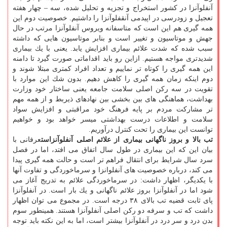
آنفلوآنزا در كشور استخراج و تجزیه و تحلیل شده، سه – چهار هفته
تعجیل و زودرسی در اپیدمی آنقفلوآنزا را داشتیم. خصوصیت دوم این
همه گیری هم این است كه متاسفانه ویروس آنفلوآنزا مرتب در حال
جهش و موتاسیون و تغییر است و بنابر موتاسیون هایی كه داشته
سبب شده كه شدت علائم بیماری افزایش یابد. یعنی با یك بیماری
شدیدتری مواجه هستیم. ازاین رو باید اقداماتی صورت گیرد تا دامنه
این همه گیری را كوتاه تر نماییم و تعداد افراد كمتری مبتلا شوند و
دوم اینكه زمان همه گیری را كاهش دهیم. بدون شك این موارد با
تقویت در سه ركن اصلی سلامت جامعه یعنی ساختار خود وزارت
بهداشت، هماهنگی های بین بخشی بین نهادهای ذیربط و از همه مهم
تر مشاركت مردم بر پایه فرهنگ خود مراقبتی و افزایش سواد
سلامت و اطلاعات درست بهداشتی میسر خواهد بود و خواهیم
توانست این بیماری را تحت كنترل درآوریم.
تب بالا و بروز ناگهانی بیماری از علائم اصلی آنفلوآنزاست
عرفانی با
بیان این كه این بیماری در طول سال اتفاق می افتد، اما در فصل
سرد سال شرایط برای انتقال فراهم تر است و حالت همه گیری پیدا
می كند، درباره خصوصیت های آنفلوانزا و سرماخوردگی و تفاوت آنها
با یكدیگر، اظهار داشت: در سرماخوردگی علائم به تدریج آغاز می
شود اما در آنفلوآنزا بروز علائم ناگهانی و یك بار است. در آنفلوآنزا
پای ثابت قضیه تب بالای ۳۸ درجه است. در مجموع می توان اظهار
داشت كه تب و سرفه دو ركن اصلی آنفلوآنزا هستند. همینطور سوم
بدن درد و سر درد در آنفلوآنزا بیشتر است، اما به این نكته باید توجه