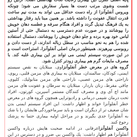
شست وشوی مرتب دست ها بسیار سفارش می شود؛ چونكه
ویروس آنفلوآنزا از راه دست حداقل می تواند به مدت نیم ساعت
قدرت انتقال عفونت را داشته باشد. بر همین مبنا باید رفتار بهداشتی
به یك فرهنگ تبدیل گردد و افراد هنگام سرفه و عطسه دهان خویش
را بپوشانند و در صورت عدم دسترسی به دستمال حتی از آستین
لباس خود بهره برده و جلو دهان خویش را بپوشانند، دستمال استفاده
شده را هم به نحو مناسب در سطل زباله اندازند، از دست دادن و
روبوسی بپرهیزند. همینطور درمان اصلی آنفلوآنزا، استراحت است و
در این صورت سیستم ایمنی می تواند بر این بیماری غلبه كند. با
مصرف مایعات گرم هم بیماری زودتر كنترل شود.
گروه های در معرض خطر آنفلوآنزا
وی، مبتلایان به نقص سیستم
ایمنی، كودكان، سالمندان، مبتلایان به بیماری های مزمن قلبی، ریوی،
ناراحتی های مزمن عصبی، ناراحتی های مزمن متابولیك، كلیوی،
چاقی مفرط، زنان باردار، مبتلایان به سرطان و عفونت های مزمن
مانند اچ آی وی و مصرف كنندگان مستمر آسپرین، كورتون، افراد
تحت درمان شیمی درمانی و رادیوتراپی همچون گروه های در معرض
خطر آنفلوآنزا خواند و اظهار داشت: این افراد سیستم ایمنی بدن
شان ضعیف تر از دیگران است و باید سرماخوردگی هایشان را با شك
به آنفلوآنزا جدی بگیرند و در مراحل اولیه بیماری حتما به پزشك
رجوع كنند.
واكسن آنفلوآنزا
عرفانی در ادامه صحبت هایش درباره واكسن
آنفلوآنزا هم اظهار داشت: یك واكسن بی ضرر و در دسترس در این