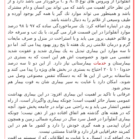
آنفلوآنزا از ویروس های نوع A، B و C برخوردار می باشد دارد و از
این نظر حائز اهمیت می باشد كه می تواند بین انسان و دام مشترك
باشد و همینطور می تواند موارد تك گیر یا همه گیر بوجود آورده و
طیف وسیعی از علائم را به دنبال داشته باشد.
وی در اینباره اضافه كرد: یك سرماخوردگی ساده كه ۹۷ تا ۹۸ درصد
موارد آنفلوانزا در این قسمت قرار می گیرند، با یك تب و سرفه حاد
و علائم خفیف بروز می یابد و با استراحت در منزل و صرف مایعات
گرم و درمان علامتی زیر یك هفته تا پنج روز بهبود پیدا می كند. اما دو
تا سه موارد این بیماری تبدیل به یك بیماری شدید و عفونت شدید
تنفسی می شود و خصوصیت اش هم این است كه به بستری در
بیمارستان و
خدمات
بیمارستانی نیاز دارد. از این دو تا سه درصد
حدودا ۱۰ تا ۲۰ احتیاج به بستری در بخش های ویژه را پیدا می كنند و
متاسفانه برخی از این ها كه به دستگاه تنفس مصنوعی وصل می
شوند، امكان دارد با عنایت به سیر بیماری شان به فوت بیمار هم
منجر شود.
عرفانی با تاكید بر اهمیت این بیماری افزود: در این بیماری بهداشت
عمومی بسیار حائز اهمیت است؛ چونكه بیماری واگیردار است، از راه
تنفس انتشار می یابد و به راحتی می تواند در جامعه پخش شود. آنچه
كه در هفته های گذشته هم اتفاق افتاده دور از ذهن نیست؛ چونكه
بیماری آنفلوآنزا در فصل سرد سال در نیمكره شمالی زمین و همچون
ایران اپیدمی و همه گیری خودش را دارد و كشور ما هم در این
كمربند جغرافیایی قرار دارد و قاعدتا مستثنی نیست.
وی اضافه كرد: امسال و با عنایت به اطلاعاتی كه از سیستم مراقبت