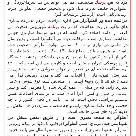
كرد كه هیچ
پزشك
متخصصی هم نمی تواند بین یك سرماخوردگی و
آنفلوآنزای خفیف تفاوت قائل شود و تشخیص قطعی آنفلوآنزا صرفا
آزمایشگاهی است (آزمایش ترشحات گلو).
مراقبت دیده ورِ آنفلوآنزا
رییس اداره مراقبت مركز مدیریت بیماری
های واگیر وزارت بهداشت كه در یك
برنامه
تلویزیونی صحبت می
كرد، در ادامه اضافه كرد: آنچه كه در دنیا توسط سازمان جهانی
بهداشت سفارش شده، مراقبت دیده ور آنفلوآنزا است و بدین سان
در تمامی دنیا نیازی نیست كه تمامی موارد آنفلوآنزا تشخیص داده
شوند. بر همین مبنا در سطح دنیا ۱۴۰ پایگاه دیده ور وجود دارد كه
یكی از آنها در كشور ما در تهران و در دانشكده بهداشت دانشگاه
علوم پزشكی تهران مستقر است و كارش هم این است كه با ۱۴
آزمایشگاه منطقه ای در كشور، از موارد سرپایی و شدید بستری در
بیمارستان نمونه هایی را انتخاب می كنند و مورد آزمایش قرار می
دهند تا بتوانند تاریخ وقوع اپیدمی را مشخص كنند، نوع سوش و عامل
بیماری زایی كه بر مبنای آن همه گیری شده را معرفی كنند و سیر
اپیدمی را دنبال و كنترل آنرا اعلام كنند. ما بر مبنای اطلاعات همین
سیستم مراقبتی دقیق است كه می دانیم در كجای كشور و با چه
حجمی و چه عامل بیماری زایی و چه شدتی، بیماری در حال پخش در
كدوم گروه های سنی جامعه است.
آنفلوآنزا به شدت مسری است و از طریق تنفس منتقل می
شود
استراحت؛ درمان اصلی آنفلوآنزا
عرفانی با تاكید بر اینكه ویروس
آنفلوآنزا شدیدا مسری است و از طریق تنفس انتقال می یابد، افزود:
پایه اصلی كنترل این بیماری رعایت نكات بهداشتی است. ازاین رو