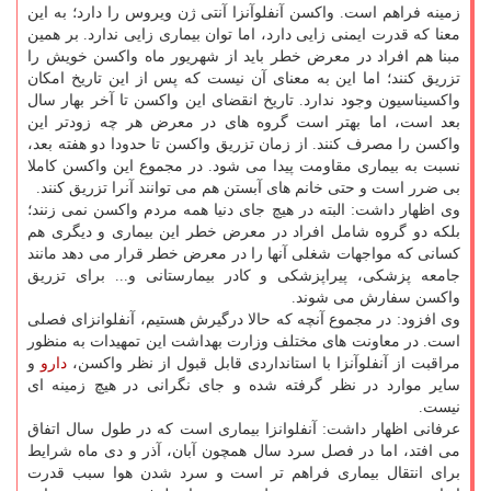
زمینه فراهم است. واكسن آنفلوآنزا آنتی ژن ویروس را دارد؛ به این
معنا كه قدرت ایمنی زایی دارد، اما توان بیماری زایی ندارد. بر همین
مبنا هم افراد در معرض خطر باید از شهریور ماه واكسن خویش را
تزریق كنند؛ اما این به معنای آن نیست كه پس از این تاریخ امكان
واكسیناسیون وجود ندارد. تاریخ انقضای این واكسن تا آخر بهار سال
بعد است، اما بهتر است گروه های در معرض هر چه زودتر این
واكسن را مصرف كنند. از زمان تزریق واكسن تا حدودا دو هفته بعد،
نسبت به بیماری مقاومت پیدا می شود. در مجموع این واكسن كاملا
بی ضرر است و حتی خانم های آبستن هم می توانند آنرا تزریق كنند.
وی اظهار داشت: البته در هیچ جای دنیا همه مردم واكسن نمی زنند؛
بلكه دو گروه شامل افراد در معرض خطر این بیماری و دیگری هم
كسانی كه مواجهات شغلی آنها را در معرض خطر قرار می دهد مانند
جامعه پزشكی، پیراپزشكی و كادر بیمارستانی و... برای تزریق
واكسن سفارش می شوند.
وی افزود: در مجموع آنچه كه حالا درگیرش هستیم، آنفلوانزای فصلی
است. در معاونت های مختلف وزارت بهداشت این تمهیدات به منظور
مراقبت از آنفلوآنزا با استانداردی قابل قبول از نظر واكسن،
دارو
و
سایر موارد در نظر گرفته شده و جای نگرانی در هیچ زمینه ای
نیست.
عرفانی اظهار داشت: آنفلوانزا بیماری است كه در طول سال اتفاق
می افتد، اما در فصل سرد سال همچون آبان، آذر و دی ماه شرایط
برای انتقال بیماری فراهم تر است و سرد شدن هوا سبب قدرت