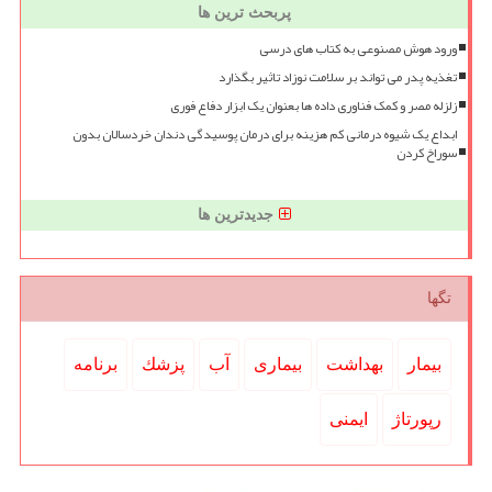
پربحث ترین ها
ورود هوش مصنوعی به کتاب های درسی
تغذیه پدر می تواند بر سلامت نوزاد تاثیر بگذارد
زلزله مصر و کمک فناوری داده ها بعنوان یک ابزار دفاع فوری
ابداع یک شیوه درمانی کم هزینه برای درمان پوسیدگی دندان خردسالان بدون
سوراخ کردن
جدیدترین ها
تگها
بیمار
بهداشت
بیماری
آب
پزشك
برنامه
رپورتاژ
ایمنی