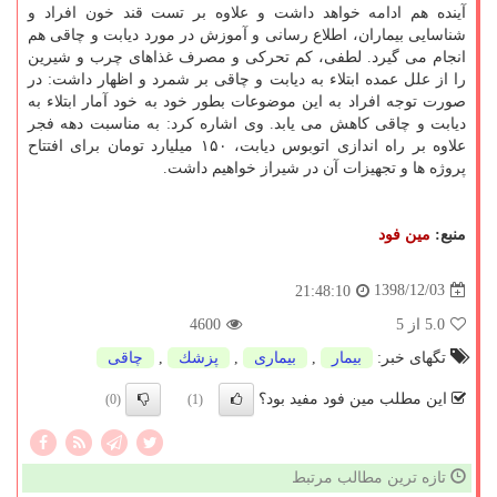
آینده هم ادامه خواهد داشت و علاوه بر تست قند خون افراد و
شناسایی بیماران، اطلاع رسانی و آموزش در مورد دیابت و چاقی هم
انجام می گیرد. لطفی، كم تحركی و مصرف غذاهای چرب و شیرین
را از علل عمده ابتلاء به دیابت و چاقی بر شمرد و اظهار داشت: در
صورت توجه افراد به این موضوعات بطور خود به خود آمار ابتلاء به
دیابت و چاقی كاهش می یابد. وی اشاره كرد: به مناسبت دهه فجر
علاوه بر راه اندازی اتوبوس دیابت، ۱۵۰ میلیارد تومان برای افتتاح
پروژه ها و تجهیزات آن در شیراز خواهیم داشت.
منبع:
مین فود
1398/12/03
21:48:10
5.0
از 5
4600
تگهای خبر:
بیمار
,
بیماری
,
پزشك
,
چاقی
این مطلب مین فود مفید بود؟
(0)
(1)
تازه ترین مطالب مرتبط