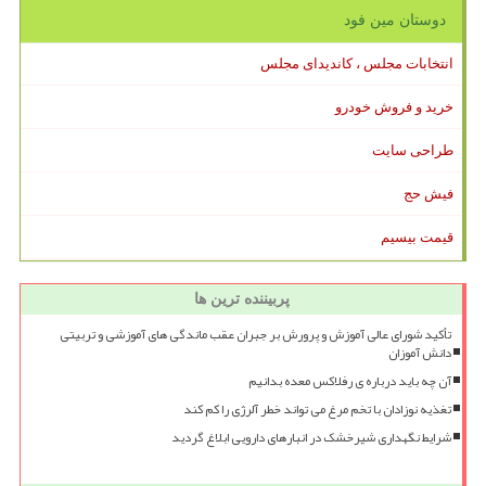
دوستان مین فود
انتخابات مجلس ، کاندیدای مجلس
خرید و فروش خودرو
طراحی سایت
فیش حج
قیمت بیسیم
پربیننده ترین ها
تأکید شورای عالی آموزش و پرورش بر جبران عقب ماندگی های آموزشی و تربیتی
دانش آموزان
آن چه باید درباره ی رفلاکس معده بدانیم
تغذیه نوزادان با تخم مرغ می تواند خطر آلرژی را کم کند
شرایط نگهداری شیرخشک در انبارهای دارویی ابلاغ گردید