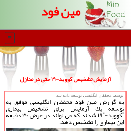
مین فود
منو
آزمایش تشخیص كووید-۱۹ حتی در منازل
توسط محققان انگلیسی توسعه داده شد
به گزارش مین فود محققان انگلیسی موفق به
توسعه یك آزمایش برای تشخیص بیماری
ˮكووید-۱۹ˮ شدند كه می تواند در عرض ۳۰ دقیقه
این بیماری را تشخیص دهد.