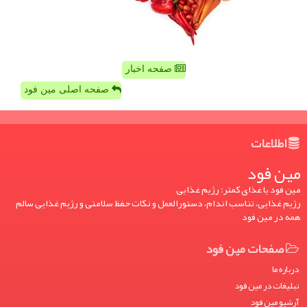
صفحه اخبار
صفحه اصلی مین فود
اطلاعات
مین فود
مین فود یا غذای کمتر: رژیم غذایی
رژیم غذایی، تناسب اندام، دستورالعمل و نکات حفظ سلامتی و رژیم غذایی سالم
همه در مین فود
صفحات مین فود
درباره ما
تبلیغات در مین فود
آرشیو مین فود