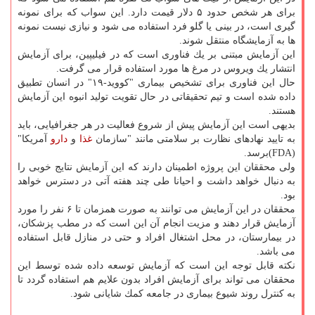
برای هر شخص حدود ۵ دلار قیمت دارد. این سواب كه برای نمونه
گیری است، در بینی یا گلو فرد استفاده می شود و نیازی نیست نمونه
ها به آزمایشگاه منتقل شوند.
این آزمایش مبتنی بر یك فناوری است كه در فیلیپین، برای آزمایش
انتشار یك ویروس در مرغ ها مورد استفاده قرار می گرفت.
حال این فناوری برای تشخیص بیماری "كووید-۱۹" در انسان تطبیق
داده شده است و تیم تحقیقاتی در حال تقویت تولید انبوه این آزمایش
هستند.
بدیهی است این آزمایش پیش از شروع فعالیت در هر جغرافیایی، باید
به تایید نهادهای نظارت بر سلامتی مانند "سازمان
غذا
و
دارو
آمریكا"
(FDA)برسد.
ولی محققان این پروژه اطمینان دارند كه این آزمایش نتایج خوبی را
به دنبال خواهد داشت و احیانا طی چند هفته آتی در دسترس خواهد
بود.
محققان در این آزمایش می توانند به صورت همزمان تا ۶ نفر را مورد
آزمایش قرار دهند و مزیت انجام آن این است كه در مطب پزشكان،
در بیمارستان، در محل اشتغال افراد و حتی در منازل قابل استفاده
می باشد.
نكته قابل توجه این است كه آزمایش توسعه داده شده توسط این
محققان می تواند برای آزمایش افراد بدون علایم هم استفاده گردد تا
به كنترل روند شیوع بیماری در جامعه كمك شایانی شود.