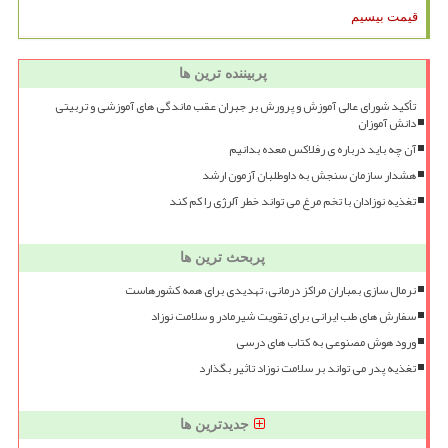
قیمت بیسیم
پربیننده ترین ها
تأکید شورای عالی آموزش و پرورش بر جبران عقب ماندگی های آموزشی و تربیتی
دانش آموزان
آن چه باید درباره ی رفلاکس معده بدانیم
هشدار سازمان سنجش به داوطلبان آزمون ارشد
تغذیه نوزادان با تخم مرغ می تواند خطر آلرژی را کم کند
پربحث ترین ها
نرمال سازی بمباران مراکز درمانی، تهدیدی برای همه کشورهاست
سفارش های طب ایرانی برای تقویت شیرمادر و سلامت نوزاد
ورود هوش مصنوعی به کتاب های درسی
تغذیه پدر می تواند بر سلامت نوزاد تاثیر بگذارد
جدیدترین ها