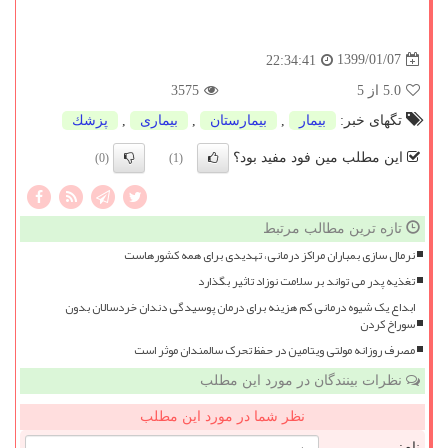
1399/01/07
22:34:41
5.0
از 5
3575
تگهای خبر:
بیمار
,
بیمارستان
,
بیماری
,
پزشك
این مطلب مین فود مفید بود؟
(0)
(1)
تازه ترین مطالب مرتبط
نرمال سازی بمباران مراکز درمانی، تهدیدی برای همه کشورهاست
تغذیه پدر می تواند بر سلامت نوزاد تاثیر بگذارد
ابداع یک شیوه درمانی کم هزینه برای درمان پوسیدگی دندان خردسالان بدون
سوراخ کردن
مصرف روزانه مولتی ویتامین در حفظ تحرک سالمندان موثر است
نظرات بینندگان در مورد این مطلب
نظر شما در مورد این مطلب
نام: