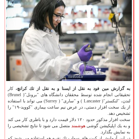
به گزارش مین فود به نقل از ایسنا و به نقل از تك كرانچ،
كار
تحقیقاتی انجام شده توسط محققان دانشگاه های "برونل"( Brunel)
لندن، "لنكستر"( Lancaster ) و "ساری" ( Surrey) می تواند با استفاده
از یك سخت افزار دستی، در عرض نیم ساعت بیماری "كووید-۱۹" را
تشخیص دهد.
سخت افزار مذكور حدود ۱۲۰ دلار قیمت دارد و با باطری كار می كند
و به یك اپلیكیشن گوشی
هوشمند
متصل می شود تا نتایج تشخیصی را
به نمایش بگذارد.
در این آزمایش از كیت های سواب تك نفره هم استفاده می شود كه