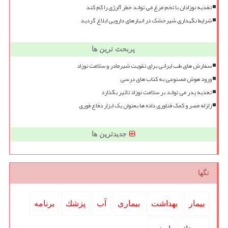
تغذیه نوزادان با تخم مرغ می تواند خطر آلرژی را کم کند
شرایط نگهداری شیرخشک در انبارهای دارویی ابلاغ گردید
پربحث ترین ها
سفارش های طب ایرانی برای تقویت شیرمادر و سلامت نوزاد
ورود هوش مصنوعی به کتاب های درسی
تغذیه پدر می تواند بر سلامت نوزاد تاثیر بگذارد
زلزله مصر و کمک فناوری داده ها بعنوان یک ابزار دفاع فوری
جدیدترین ها
تگها
بیمار
بهداشت
بیماری
آب
پزشك
برنامه