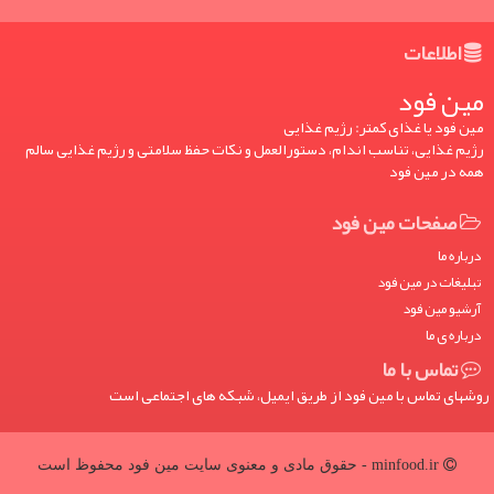
اطلاعات
مین فود
مین فود یا غذای کمتر: رژیم غذایی
رژیم غذایی، تناسب اندام، دستورالعمل و نکات حفظ سلامتی و رژیم غذایی سالم
همه در مین فود
صفحات مین فود
درباره ما
تبلیغات در مین فود
آرشیو مین فود
درباره ی ما
تماس با ما
روشهای تماس با مین فود از طریق ایمیل، شبکه های اجتماعی است
minfood.ir - حقوق مادی و معنوی سایت مین فود محفوظ است