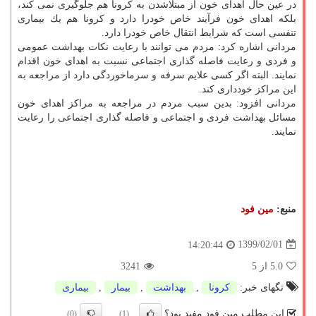
در عین حال اهدای خون از مبتلاشدن به كرونا هم جلوگیری نمی كند،
بلكه اهدای خون فرآیند خاص خودرا دارد و كرونا هم یك بیماری
تنفسی است كه شرایط انتقال خاص خودرا دارد.
مردانی اشاره كرد: مردم می توانند با رعایت نكات بهداشت عمومی
و فردی و رعایت فاصله گذاری اجتماعی نسبت به اهدای خون اقدام
نمایند. البته اگر كسی علایم سرفه و سرماخوردگی دارد از مراجعه به
این مراكز خودداری كند.
مردانی افزود: بدین سبب مردم در مراجعه به مراكز اهدای خون
مسائل بهداشت فردی و اجتماعی و فاصله گذاری اجتماعی را رعایت
نمایند.
منبع:
مین فود
1399/02/01
14:20:44
5.0
از 5
3241
تگهای خبر:
كرونا
,
بهداشت
,
بیمار
,
بیماری
این مطلب مین فود مفید بود؟
(0)
(1)