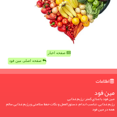
صفحه اخبار
صفحه اصلی مین فود
اطلاعات
مین فود
مین فود یا غذای کمتر: رژیم غذایی
رژیم غذایی، تناسب اندام، دستورالعمل و نکات حفظ سلامتی و رژیم غذایی سالم
همه در مین فود