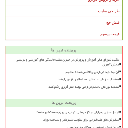
طراحی سایت
فیش حج
قیمت بیسیم
پربیننده ترین ها
تأکید شورای عالی آموزش و پرورش بر جبران عقب ماندگی های آموزشی و تربیتی
دانش آموزان
آن چه باید درباره ی رفلاکس معده بدانیم
هشدار سازمان سنجش به داوطلبان آزمون ارشد
تغذیه نوزادان با تخم مرغ می تواند خطر آلرژی را کم کند
پربحث ترین ها
نرمال سازی بمباران مراکز درمانی، تهدیدی برای همه کشورهاست
سفارش های طب ایرانی برای تقویت شیرمادر و سلامت نوزاد
ورود هوش مصنوعی به کتاب های درسی