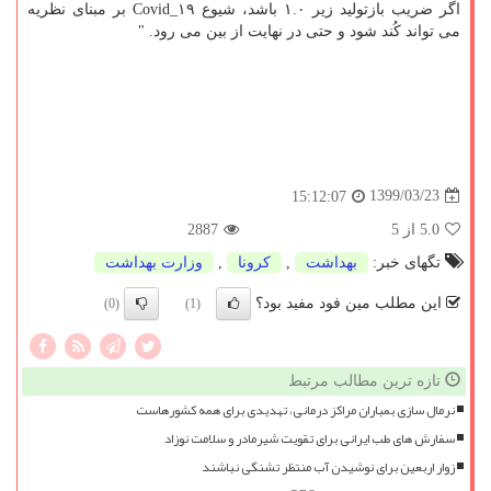
اگر ضریب بازتولید زیر ۱.۰ باشد، شیوع ‎Covid_۱۹ بر مبنای نظریه
می تواند کُند شود و حتی در نهایت از بین می رود. "
1399/03/23
15:12:07
5.0
از 5
2887
تگهای خبر:
بهداشت
,
كرونا
,
وزارت بهداشت
این مطلب مین فود مفید بود؟
(0)
(1)
تازه ترین مطالب مرتبط
نرمال سازی بمباران مراکز درمانی، تهدیدی برای همه کشورهاست
سفارش های طب ایرانی برای تقویت شیرمادر و سلامت نوزاد
زوار اربعین برای نوشیدن آب منتظر تشنگی نباشند