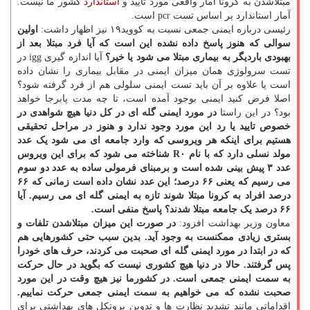
مبتلاشدن به کرونا آمار واقعی مورد تایید و
استاندارد
کشور ما نیست.
آمار استاندارد بر اساس تست pcr است.
رئیسی درباره ایمنی جمعی نسبت به کووید۱۹ نیز اظهار داشت:
اولین
سوالی که هنوز پاسخ داده نشده این است که آیا فرد مبتلا بعد از
بهبودی باردیگر به بیماری مبتلا می شود یا خیر؟
آیا اندازه گیری igg در
تست سرولوژی همان میزان ایمنی در مقابل بیماری را نشان داده
است یا علاوه بر آن باید تست ایمنی سلولی هم از فرد گرفته شود؟
اصلا فرض کنید ایمنی بوجود آمده است، تا چه مدت پابرجا خواهد
بود؟ در این راستا
در مورد ایمنی گله ای در کل دنیا هیچ شواهدی در
خصوص تایید یا رد این مورد وجود ندارد و هنوز در مراحل تحقیقی
هستیم برای اینکه هر ویروسی که وارد جامعه ای می شود یک عدد
مولد نسلی دارد که با نام R۰ شناخته می شود که برای این ویروس
عدد ۳ پیش بینی شده است و برمبنای فرمولی ساده به عدد دو سوم
می رسیم که یعنی ۶۶ درصد؛ این عدد نشان داده است زمانی که ۶۶
درصد افراد به کرونا مبتلا شوند تازه به ایمنی گله ای می رسیم. آیا
۶۶ درصد یک جامعه مبتلا شدند؟ پاسخ منفی است.
معاون وزیر بهداشت افزود:
در صورت این میزان مبتلاشدن تلفات و
بستری زیادی ممکنست به وجود آید. بدین سبب حتی کشورهایی هم
که در ابتدا در مورد ایمنی گله ای صحبت می کردند، حرف های خودرا
پس گرفتند. حالا در دنیا هیچ کشوری نیست که بگوید در حال حرکت
به سمت ایمنی جمعی است. در کشورما نیز هیچ وقت در این مورد
صحبت نشده که می خواهیم به سمت ایمنی جمعی حرکت نماییم.
اقداماتی مانند تشدید نظارت ها و تدوین پروتکل های بهداشتی برای