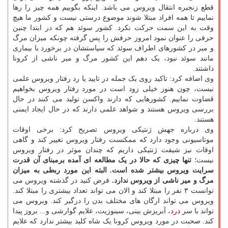
قطع زنجیره انتقال ویروس می باشد. اینکه بگوییم همه چیز را رها
نماییم تا همه افراد مبتلا شوند موضوع درستی نیست و کشور ما هیچ
وقت به این سمت حرکت نکرد. کشور سوئد هم که در ابتدا چنین
حرفی را عنوان نمود امروز حرفش را پس گرفته چونکه میزان مرگ
و میر در کشورهای اطراف سوئد که سیاستشان در برخورد با بیماری
مانند سوئد نبود، یک دهم این کشور مرگ و میر ناشی از کرونا
داشتند.
وی اضافه کرد: تاکید روی یک جمله در تایید یا رد رفتار ویروس علمی
نیست، چون هنوز خیلی زود است در مورد رفتار ویروس بخواهیم
قضاوت نماییم. کشورهایی که دارند واکسن تولید می کنند در حال
بررسی ویروس هستند و شواهد علمی دارند که در حال ایجاد ایمنی
هستند.
وی درباره جهش ژنتیکی ویروس تصریح کرد: برخی اوقات
موتاسیونی وجود دارد که ممکنست رفتار ویروس تغییر کند و گاهی
اوقات نیز شیفت ژنتیکی داریم که چندان موثر در رفتار ویروس
نیست؛
تنها چیزی که حالا در یک مطالعه ای آمده برمبنای آن قدرت
سرایت ویروس بیشتر شده است. البته این مورد ربطی به میزان
مرگ و میر ناشی از ویروس ندارد.
فرض کنید در گذشته ویروس می
توانست ۳ نفر را مبتلا کند و الان می تواند تعداد بیشتری را مبتلا کند.
ویروس می تواند ارگان های مختلف بدن را درگیر کند. ویروس می
تواند با سر
درد
، آبریزش بینی، سینوزیت، علایم گوارشی و... بروز پیدا
کند. صحبت در مورد ویروس کرونا یک شاه کلید بیشتر ندارد که علایم