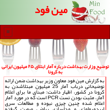
مین فود
منو
توضیح وزارت بهداشت درباره آمار ابتلای ۲۵ میلیون ایرانی
به كرونا
به گزارش مین فود معاون وزیر بهداشت ضمن ارائه
توضیحاتی درباب آمار 25 میلیون مبتلاشدن به
كرونا در كشور، اظهار داشت: مبنای ما برای اعلام
آمار، مثبت بودن تست PCR است كه در مورد آمار
اعلام شده چنین چیزی نبوده و مطالعات سری
اپیدمیولوژی و مدلسازی ریاضی صورت گرفته