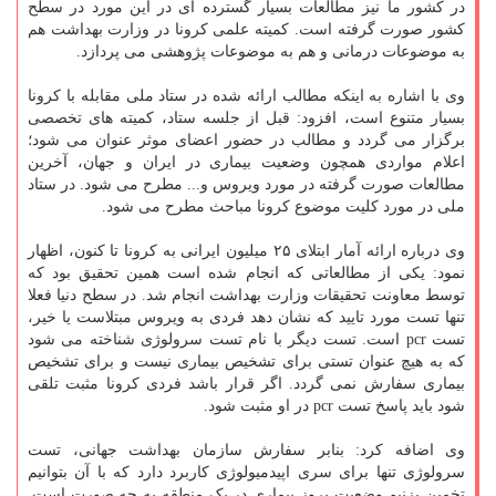
در کشور ما نیز مطالعات بسیار گسترده ای در این مورد در سطح
کشور صورت گرفته است. کمیته علمی کرونا در وزارت بهداشت هم
به موضوعات درمانی و هم به موضوعات پژوهشی می پردازد.
وی با اشاره به اینکه مطالب ارائه شده در ستاد ملی مقابله با کرونا
بسیار متنوع است، افزود: قبل از جلسه ستاد، کمیته های تخصصی
برگزار می گردد و مطالب در حضور اعضای موثر عنوان می شود؛
اعلام مواردی همچون وضعیت بیماری در ایران و جهان، آخرین
مطالعات صورت گرفته در مورد ویروس و... مطرح می شود. در ستاد
ملی در مورد کلیت موضوع کرونا مباحث مطرح می شود.
وی درباره ارائه آمار ابتلای ۲۵ میلیون ایرانی به کرونا تا کنون، اظهار
نمود: یکی از مطالعاتی که انجام شده است همین تحقیق بود که
توسط معاونت تحقیقات وزارت بهداشت انجام شد. در سطح دنیا فعلا
تنها تست مورد تایید که نشان دهد فردی به ویروس مبتلاست یا خیر،
تست pcr است. تست دیگر با نام تست سرولوژی شناخته می شود
که به هیچ عنوان تستی برای تشخیص بیماری نیست و برای تشخیص
بیماری سفارش نمی گردد. اگر قرار باشد فردی کرونا مثبت تلقی
شود باید پاسخ تست pcr در او مثبت شود.
وی اضافه کرد: بنابر سفارش سازمان بهداشت جهانی، تست
سرولوژی تنها برای سری اپیدمیولوژی کاربرد دارد که با آن بتوانیم
تخمین بزنیم وضعیت بروز بیماری در یک منطقه به چه صورت است.