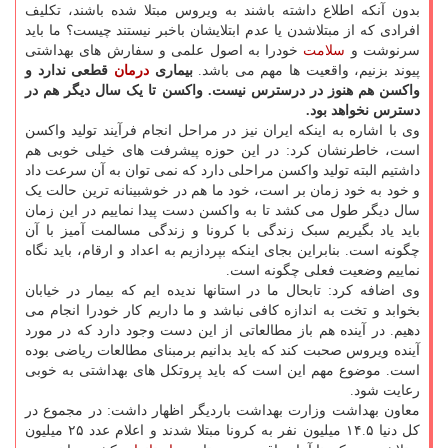
بدون آنکه اطلاع داشته باشند به ویروس مبتلا شده باشند، تکلیف
افرادی که از مبتلاشدن یا عدم ابتلایشان باخبر نیستند چیست؟ ما باید
سرنوشت و
سلامت
خودرا به اصول علمی و سفارش های بهداشتی
پیوند بزنیم، واقعیت ها مهم می باشد.
بیماری
درمان
قطعی ندارد و
واکسن هم هنوز در درسترس نیست. واکسن تا یک سال دیگر هم در
دسترس نخواهد بود.
وی با اشاره به اینکه ایران نیز در مراحل انجام فرآیند تولید واکسن
است، خاطرنشان کرد: در این حوزه پیشرفت های خیلی خوبی هم
داشتیم البته تولید واکسن مراحلی دارد که نمی توان به آن سرعت داد
و خود به خود زمان بر است، خود ما هم در خوشبینانه ترین حالت یک
سال دیگر طول می کشد تا به واکسن دست پیدا نماییم در این زمان
باید یاد بگیریم سبک زندگی با کرونا و زندگی مسالمت آمیز با آن
چگونه است. بنابراین بجای اینکه بپردازیم به اعداد و ارقام، باید نگاه
نماییم وضعیت فعلی چگونه است.
وی اضافه کرد: تابحال ما در استانها ندیده ایم که بیمار در خیابان
بخوابد و تخت به اندازه کافی نباشد و ما داریم کار خودرا انجام می
دهیم. در آینده هم باز مطالعاتی از این دست وجود دارد که در مورد
آینده ویروس صحبت کند که باید بدانیم برمبنای مطالعات ریاضی بوده
است. موضوع مهم این است که باید پروتکل های بهداشتی به خوبی
رعایت شود.
معاون بهداشت وزارت بهداشت باردیگر اظهار داشت: در مجموع در
کل دنیا ۱۴.۵ میلیون نفر به کرونا مبتلا شدند و اعلام عدد ۲۵ میلیون