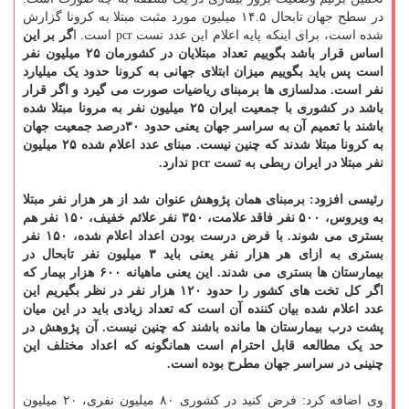
در سطح جهان تابحال ۱۴.۵ میلیون مورد مثبت مبتلا به کرونا گزارش
شده است، برای اینکه پایه اعلام این عدد تست pcr است. ا
گر بر این
اساس قرار باشد بگوییم تعداد مبتلایان در کشورمان ۲۵ میلیون نفر
است پس باید بگوییم میزان ابتلای جهانی به کرونا حدود یک میلیارد
نفر است.
مدلسازی ها برمبنای ریاضیات صورت می گیرد و اگر قرار
باشد در کشوری با جمعیت ایران ۲۵ میلیون نفر به مرونا مبتلا شده
باشند با تعمیم آن به سراسر جهان یعنی حدود ۳۰درصد جمعیت جهان
به کرونا مبتلا شدند که چنین نیست. مبنای عدد اعلام شده ۲۵ میلیون
نفر مبتلا در ایران ربطی به تست pcr ندارد.
رئیسی افزود: برمبنای همان پژوهش عنوان شد از هر هزار نفر مبتلا
به ویروس، ۵۰۰ نفر فاقد علامت، ۳۵۰ نفر علائم خفیف، ۱۵۰ نفر هم
بستری می شوند. با فرض درست بودن اعداد اعلام شده، ۱۵۰ نفر
بستری به ازای هر هزار نفر یعنی باید ۳ میلیون نفر تابحال در
بیمارستان ها بستری می شدند. این یعنی ماهیانه ۶۰۰ هزار بیمار که
اگر کل تخت های کشور را حدود ۱۲۰ هزار نفر در نظر بگیریم این
عدد اعلام شده بیان کننده آن است که تعداد زیادی باید در این میان
پشت درب بیمارستان ها مانده باشند که چنین نیست. آن پژوهش در
حد یک مطالعه قابل احترام است همانگونه که اعداد مختلف این
چنینی در سراسر جهان مطرح بوده است.
وی اضافه کرد: فرض کنید در کشوری ۸۰ میلیون نفری، ۲۰ میلیون