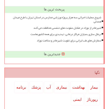
پربحث ترین ها
شروع عملیات اجرائی سه هزار پروژه ورزشی مدارس در استان تهران با طرح میدان
همدلی
شیرمادر از نوزاد در مقابل عفونت های تنفسی محافظت می کند
نرمال سازی بمباران مراکز درمانی، تهدیدی برای همه کشورهاست
سفارش های طب ایرانی برای تقویت شیرمادر و سلامت نوزاد
جدیدترین ها
تگها
بیمار
بهداشت
بیماری
آب
پزشك
برنامه
رپورتاژ
ایمنی