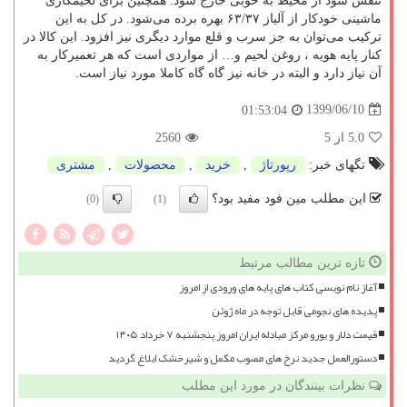
تنفس شود از محیط به خوبی خارج شود. همچنین برای لحیمکاری
ماشینی خودکار از آلیاز
۶۳/۳۷
بهره برده می‌شود. در کل به این
ترکیب می‌توان به جز سرب و قلع موارد دیگری نیز افزود. این کالا در
کنار پایه هویه ، روغن لحیم و… از مواردی است که هر تعمیرکار به
آن نیاز دارد و البته در خانه نیز گاه گاه کاملا مورد نیاز است.
1399/06/10
01:53:04
5.0
از 5
2560
تگهای خبر:
رپورتاژ
,
خرید
,
محصولات
,
مشتری
این مطلب مین فود مفید بود؟
(0)
(1)
تازه ترین مطالب مرتبط
آغاز نام نویسی کتاب های پایه های ورودی از امروز
پدیده های نجومی قابل توجه در ماه ژوئن
قیمت دلار و یورو مرکز مبادله ایران امروز پنجشنبه ۷ خرداد ۱۴۰۵
دستورالعمل جدید نرخ های مصوب مکمل و شیرخشک ابلاغ گردید
نظرات بینندگان در مورد این مطلب