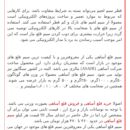
قطر سیم لحیم می‌تواند بسته به شرایط متفاوت باشد. برای کارهایی
که مربوط به موارد تعمیر و ساخت پروژه‌های الکترونیکی است
معمولا از سیم لحیم های نازک و کم قطر استفاده می کنند. استفاده
از سیم قلع های با ضخامت بالا در کارهای الکترونیکی توصیه نمی
گردد زیرا حرارت بیشتری برای ذوب کردن سیم قلع نیاز است که این
امر موجب آسیب رساندن به برد یا مدار الکترونیکی می شود.
سیم قلع آساهی یکی از معروفترین و با کیفیت ترین سیم قلع های
موجود در بازار است که مشتریان زیادی دارد. این محصول ساخت
شرکت آساهی (
ASAHI
) مالزی می باشد. البته در کشور سنگاپور نیز
تولید می شود. سیم قلع های آساهی معمولا در وزن های گوناگون
۵۰گرم ، ۱۰۰گرم، ۲۵۰گرم و ۵۰۰ گرم به بازار عرضه می شوند.
همچنین در ضخامت های مختلف ۰٫۴ ، ۰٫۸ ، ۱ ، ۱٫۶میلیمتر و …
اصولا
خرید قلع آساهی
و
فروش قلع آساهی
بصورت وزنی می باشد.
با توجه به نوسانات بازار و نرخ ارز ، قیمت ثابتی نمی توان برای آن
مشخص کرد اما در حال حاضر در ابتدای سال 99 قیمت هر کیلو
سیم
قلع آساهی
در حدود ۴۶۰ تا ۴۷۰ هزار تومان می باشد.
سیم قلع آساهی یکی از معروفترین سیم قلع های موجود در جهان می