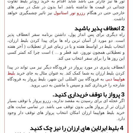
تور ها نیز چارتر می باشد شاید اقدام به خرید زودتر بلیط تفاوت
چندانی در قیمت ها نداشته باشد. اما بدون در شک در سفر های
خارجی حتی در هنگام
رزرو تور استانبول
نیز تاثیر چشمگیری خواهد
داشت.
2 انعطاف پذیر باشید
راه دیگری برای پس انداز پول، داشتن برنامه سفر انعطاف پذیر
است. دو مورد از آسان ترین راه ها برای پیدا کردن بلیط ارزان،
انتخاب بلیط در اواسط هفته و یا در زمای غیر از تعطیلات ( آخر هفته
و تعطیلاتی همچون نوروز، عید فطر و ... ) است چرا که کمتر کسی
این روز ها را برای سفر انتخاب می کند.
انعطاف پذیری در مورد پرواز در فرودگاه دیگر نیز می تواند در پیدا
کردن بلیط ارزان به شما کمک کند. به عنوان مثال به جای خرید
بلیط
هواپیما دبی
به فرودگاه بین المللی این شهر، بلیط پرواز به فرودگاه
شارجه را خریداری کنید و سپس با ماشین به دبی بروید.
3 پرواز با توقف خریداری کنید.
اگر عجله ای برای رسیدن به مقصد ندارید، رزرو پرواز با توقف بسیار
ارزان تر از پرواز هایی بدون توقف می باشد. در تمامی سایت های
خرید بلیط هواپیما ارزان امکان انتخاب پرواز های توقف دار وجود
دارد.
4 بلیط ایرلاین های ارزان را نیز چک کنید