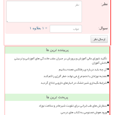
نظر:
سوال:
= ۱ بعلاوه ۱
پربیننده ترین ها
تأکید شورای عالی آموزش و پرورش بر جبران عقب ماندگی های آموزشی و تربیتی
دانش آموزان
آن چه باید درباره ی رفلاکس معده بدانیم
تغذیه نوزادان با تخم مرغ می تواند خطر آلرژی را کم کند
شرایط نگهداری شیرخشک در انبارهای دارویی ابلاغ گردید
پربحث ترین ها
سفارش های طب ایرانی برای تقویت شیرمادر و سلامت نوزاد
ورود هوش مصنوعی به کتاب های درسی