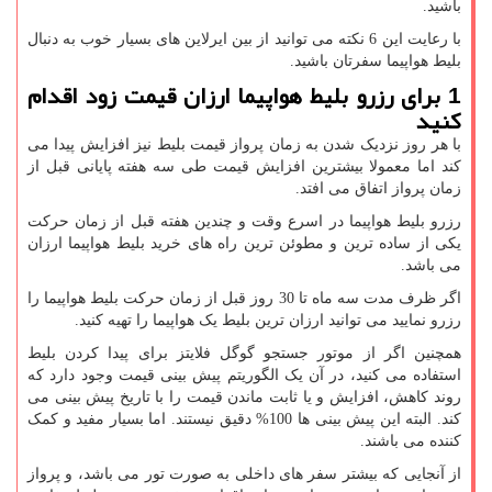
باشید.
با رعایت این 6 نکته می توانید از بین ایرلاین های بسیار خوب به دنبال
بلیط هواپیما سفرتان باشید.
1 برای رزرو بلیط هواپیما ارزان قیمت زود اقدام
کنید
با هر روز نزدیک شدن به زمان پرواز قیمت بلیط نیز افزایش پیدا می
کند اما معمولا بیشترین افزایش قیمت طی سه هفته پایانی قبل از
زمان پرواز اتفاق می افتد.
رزرو بلیط هواپیما در اسرع وقت و چندین هفته قبل از زمان حرکت
یکی از ساده ترین و مطوئن ترین راه های خرید بلیط هواپیما ارزان
می باشد.
اگر ظرف مدت سه ماه تا 30 روز قبل از زمان حرکت بلیط هواپیما را
رزرو نمایید می توانید ارزان ترین بلیط یک هواپیما را تهیه کنید.
همچنین اگر از موتور جستجو گوگل فلایتز برای پیدا کردن بلیط
استفاده می کنید، در آن یک الگوریتم پیش بینی قیمت وجود دارد که
روند کاهش، افزایش و یا ثابت ماندن قیمت را با تاریخ پیش بینی می
کند. البته این پیش بینی ها 100% دقیق نیستند. اما بسیار مفید و کمک
کننده می باشند.
از آنجایی که بیشتر سفر های داخلی به صورت تور می باشد، و پرواز