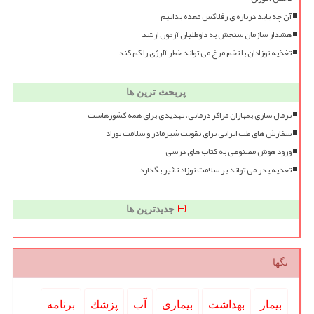
آن چه باید درباره ی رفلاکس معده بدانیم
هشدار سازمان سنجش به داوطلبان آزمون ارشد
تغذیه نوزادان با تخم مرغ می تواند خطر آلرژی را کم کند
پربحث ترین ها
نرمال سازی بمباران مراکز درمانی، تهدیدی برای همه کشورهاست
سفارش های طب ایرانی برای تقویت شیرمادر و سلامت نوزاد
ورود هوش مصنوعی به کتاب های درسی
تغذیه پدر می تواند بر سلامت نوزاد تاثیر بگذارد
جدیدترین ها
تگها
بیمار
بهداشت
بیماری
آب
پزشك
برنامه