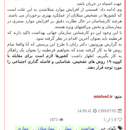
جهت اشتباه در جریان باشد.
وی ادامه داد: قسمتی از افزایش موارد مبتلاشدن به این علت است
که کشورها در تشخیص مبتلایان از عملکرد بهتری برخوردار می باشند.
هرچند کارشناسان در حال نظارت دقیق بر افزایش موارد بستری در
بیمارستان و بخش مراقبتهای ویژه هستند.
با این وجود این دو کارشناس سازمان جهانی بهداشت تاکید دارند که
قرنطینه باید بعنوان آخرین اقدام در نظر گرفته شود.
به گزارش یورونیوز، دکتر رایان با طرح این پرسش که آیا واقعا تمام
روش ها به کار گرفته شده که بخواهیم قرنطینه را بعنوان یک راهکار
به کار بگیریم، اظهار داشت:
کشورها لازم است برای مقابله با
کووید-۱۹ روش های تشخیص، شناسایی و فاصله گذاری اجتماعی را
مورد توجه قرار دهند.
منبع:
minfood.ir
1399/07/05
14:09:41
5.0
از 5
1873
تگهای خبر:
بهداشت
,
بیمار
,
بیمارستان
,
بیماری