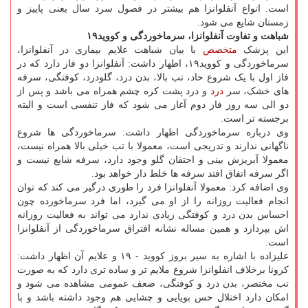
است. انواع آنفلوانزا هم بیشتر در فصول سرد سال یعنی پاییز و
زمستان شایع می شود.
شباهت و تفاوت آنفلوانزا، سرماخوردگی و کووید۱۹
این پزشک
متخصص
با بیان شباهت علایم بیماری در آنفلوانزا،
سرماخوردگی و کووید۱۹، اظهار داشت: آنفلوانزا دو فاز دارد که در
فاز اول با یک شروع حاد، تب بالا، بدن درد، گلودرد، کوفتگی، سرفه
های خشک، سر
درد
و درد پشت کره چشم همراه می باشد و پس از
دو الی سه روز فاز دوم آغاز می شود که فاز تنفسی است و البته
برجسته تر است.
وی درباره سرماخوردگی اظهار داشت: سرماخوردگی ها شروع
ناگهانی ندارند و تدریجی است، معمولا با تب خیلی بالا همراه نیست،
معمولا آبریزش بینی و احتقان گلو وجود دارد، سرفه شایع نیست و
اگر سرفه اتفاق افتد سرفه ها خلط دار خواهد بود.
وی اضافه کرد: معمولا آنفلوانزا فرد را طوری درگیر می کند که توان
انجام فعالیت روزانه را از او می گیرد، اما فرد سرماخورده چون
احساس بدن درد و کوفتگی زیادی ندارد می تواند به فعالیت روزانه
اش بپردازد و همین مساله نشانه افتراق سرماخوردگی از آنفلوانزا
است.
علیزاده با اشاره به سیر بروز کووید - ۱۹ و علایم آن اظهار داشت:
کرونا برخلاف انفلوانزا شروع ملایم تر و ساده تری دارد که به صورت
تب مختصر، بدن درد و کوفتگی، ضعف عمومی مشاهده می شود و
امکان دارد اختلال حس بویایی و چشایی هم وجود داشته باشد و با