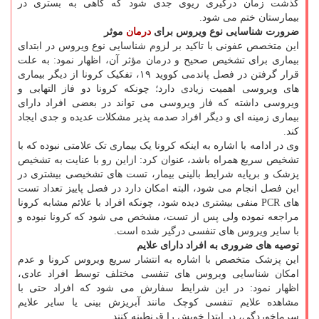
گذشت زمان درگیری ریوی جدی شود که گاهی به بستری در
بیمارستان ختم می شود.
ضرورت شناسایی نوع ویروس برای
درمان
موثر
این متخصص عفونی با تاکید بر لزوم شناسایی نوع ویروس در ابتدای
بیماری برای تشخیص صحیح و درمان مؤثر آن، اظهار نمود: به علت
قرار گرفتن در فصل پاندمی کووید ۱۹، تفکیک کرونا از دیگر بیماری
های ویروسی اهمیت زیادی دارد؛ چونکه کرونا دو فاز التهابی و
ویروسی داشته که فاز ویروسی می تواند در بعضی افراد دارای
بیماری زمینه ای و دیگر افراد صدمه پذیر مشکلات عدیده و جدی ایجاد
کند.
وی در ادامه با اشاره به اینکه کرونا یک بیماری تک علامتی نبوده که با
تشخیص سریع همراه باشد، عنوان کرد: ازاین رو با عنایت به تشخیص
پزشک و برپایه شرایط بالینی بیمار، تست های تشخیصی بیشتری در
این فصل انجام می شود، البته امکان دارد در فصل پاییز تعداد تست
های PCR منفی بیشتری دیده شود، چونکه افراد با علائم مشابه کرونا
مراجعه نموده ولی پس از تست، مشخص می شود که کرونا نبوده و
با سایر ویروس های تنفسی درگیر شده است.
توصیه های ضروری به افراد دارای علایم
این پزشک متخصص با اشاره به انتشار سریع ویروس کرونا و عدم
امکان شناسایی ویروس های تنفسی مختلف توسط افراد عادی،
اظهار نمود: در این شرایط سفارش می شود که افراد حتی با
مشاهده علایم تنفسی کوچک مانند آبریزش بینی یا سایر علایم
سرماخوردگی، در ابتدا خویش را قرنطینه کنند.