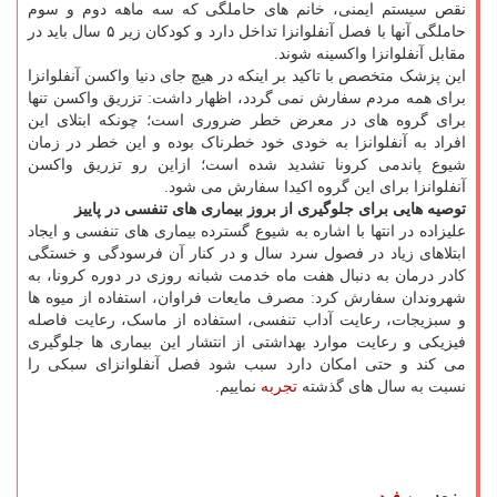
نقص سیستم ایمنی، خانم های حاملگی که سه ماهه دوم و سوم
حاملگی آنها با فصل آنفلوانزا تداخل دارد و کودکان زیر ۵ سال باید در
مقابل آنفلوانزا واکسینه شوند.
این پزشک متخصص با تاکید بر اینکه در هیچ جای دنیا واکسن آنفلوانزا
برای همه مردم سفارش نمی گردد، اظهار داشت: تزریق واکسن تنها
برای گروه های در معرض خطر ضروری است؛ چونکه ابتلای این
افراد به آنفلوانزا به خودی خود خطرناک بوده و این خطر در زمان
شیوع پاندمی کرونا تشدید شده است؛ ازاین رو تزریق واکسن
آنفلوانزا برای این گروه اکیدا سفارش می شود.
توصیه هایی برای جلوگیری از بروز بیماری های تنفسی در پاییز
علیزاده در انتها با اشاره به شیوع گسترده بیماری های تنفسی و ایجاد
ابتلاهای زیاد در فصول سرد سال و در کنار آن فرسودگی و خستگی
کادر درمان به دنبال هفت ماه خدمت شبانه روزی در دوره کرونا، به
شهروندان سفارش کرد: مصرف مایعات فراوان، استفاده از میوه ها
و سبزیجات، رعایت آداب تنفسی، استفاده از ماسک، رعایت فاصله
فیزیکی و رعایت موارد بهداشتی از انتشار این بیماری ها جلوگیری
می کند و حتی امکان دارد سبب شود فصل آنفلوانزای سبکی را
نسبت به سال های گذشته
تجربه
نماییم.