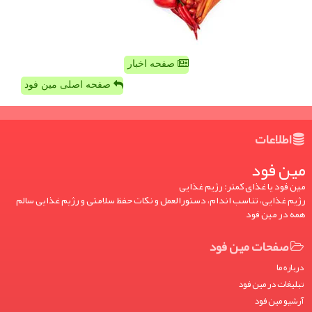
صفحه اخبار
صفحه اصلی مین فود
اطلاعات
مین فود
مین فود یا غذای کمتر: رژیم غذایی
رژیم غذایی، تناسب اندام، دستورالعمل و نکات حفظ سلامتی و رژیم غذایی سالم
همه در مین فود
صفحات مین فود
درباره ما
تبلیغات در مین فود
آرشیو مین فود