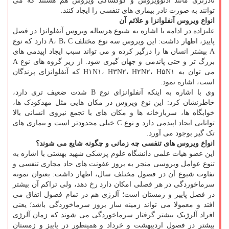
نادرتری مانند آدنوویروس و کوکساکی ویروس هم هستند که می
توانند به صورت نادر بیماری های تنفسی را ایجاد کنند.
انواع ویروس آنفلوانزا و علائم آن
علیزاده در ادامه با اشاره به شیوع هرساله ویروس آنفلوانزا در فصل
پاییز، اظهار داشت: این ویروس سه نوع مختلف A، B، C دارد که نوع
A بیشتر انسان ها را درگیر کرده و می تواند سبب ایجاد اپیدمی های
بزرگ تر و حتی پاندمی و جهان گیری شود. از زیر گروه های نوع A
می توان به H۱N۱، H۳N۲، H۲N۲، H۵N۱ که آنفلوانزای پرندگان
است، اشاره نمود.
وی با اشاره به اینکه آنفلوانزای نوع B شدت ضعیف تری دارد،
خاطرنشان کرد: این نوع ویروس در مکان هایی مثل مهدکودک ها،
خوابگاه ها، سربازخانه ها و مکان های با تجمع نیروی انسانی بالا
توانایی ایجاد اپیدمی دارد و نوع C خیلی محدودتر است و بیماری های
تک گیر بوجود می آورد.
انواع ویروس های تنفسی چه زمانی و چگونه شایع می شوند؟
این عضو هیات علمی دانشگاه علوم پزشکی شهید بهشتی با اشاره به
تنوع عوامل ویروسی منجر به بروز عفونت های حاد مجاری تنفسی و
تفاوت شیوع آن در فصول مختلف سال، اظهار داشت: بعنوان نمونه
سرماخوردگی در هر فصلی امکان دارد رخ دهد، ولی تراکم آن بیشتر
در فصل پاییز و زمستان است؛ آلرژی هم در تمام فصول اتفاق می
افتد و معمولا می تواند زمینه ساز بروز سرماخوردگی باشد؛ یعنی
افراد آلرژیک بیشتر گرفتار سرماخوردگی می شوند که زمان آلرژی
بیشتر در فصول اردیبهشت و خرداد و همینطور در پاییز و زمستان