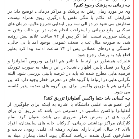
چه زمانی به پزشک رجوع کنیم؟
وی در مورد زمان رفتن به پزشک و مراکز درمانی، توضیح داد: در
شرایطی که علائم با تنگی نفس یا درگیری ریوی همراه نیست،
سفارش می شود در دو الی سه روز ابتدایی شروع علایم، درمان های
تسکینی، مایع درمانی و استراحت انجام شده، در این حالت رفتن به
پزشک ضروری نیست؛ اما اگر پس از ۷۲ ساعت علایم پیش رونده
شد، به صورت مثال تب یا ضعف عمومی بوجود آمد یا بی حالی،
خستگی و دردهای عضلانی پس از ۷۲ ساعت ادامه پیدا کرد بطور
قطع باید به پزشک رجوع شود.
علیزاده همینطور در ارتباط با تاثیر هم افزایی ویروس آنفلوانزا و
کرونا در فصل پاییز، اظهار داشت: در این رابطه به صورت تئوریک
فرضیه هایی مطرح شده که باید در عرصه بالینی بررسی شود. البته
نگرانی هایی در ارتباط با گروه های در معرض خطر وجود دارد که این
نگرانی هم با تزریق واکسن برای این گروه های صدمه پذیر کاسته
می شود.
چه کسانی باید حتما واکسن آنفلوانزا تزریق کنند؟
این عضو هیات علمی دانشگاه با اشاره به اینکه برای جلوگیری از
آنفلوانزا واکسن مناسبی در دسترس می باشد که تزریق آن برای
گروه های در معرض خطر ضروری می باشد، عنوان کرد: تمام
کارکنان مراکز بهداشتی درمانی، کارکنان خانه های سالمندان، افراد
بالای ۶۴ سال، افراد دارای بیماری زمینه ای قلبی، ریوی، دیابت و
فشارخون کنترل نشده، دریافت کنندگان پیوند اعضا، بیماران مبتلا به