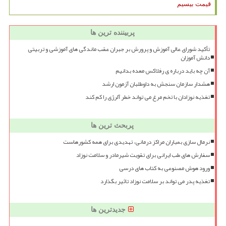
قیمت بیسیم
پربیننده ترین ها
تأکید شورای عالی آموزش و پرورش بر جبران عقب ماندگی های آموزشی و تربیتی
دانش آموزان
آن چه باید درباره ی رفلاکس معده بدانیم
هشدار سازمان سنجش به داوطلبان آزمون ارشد
تغذیه نوزادان با تخم مرغ می تواند خطر آلرژی را کم کند
پربحث ترین ها
نرمال سازی بمباران مراکز درمانی، تهدیدی برای همه کشورهاست
سفارش های طب ایرانی برای تقویت شیرمادر و سلامت نوزاد
ورود هوش مصنوعی به کتاب های درسی
تغذیه پدر می تواند بر سلامت نوزاد تاثیر بگذارد
جدیدترین ها