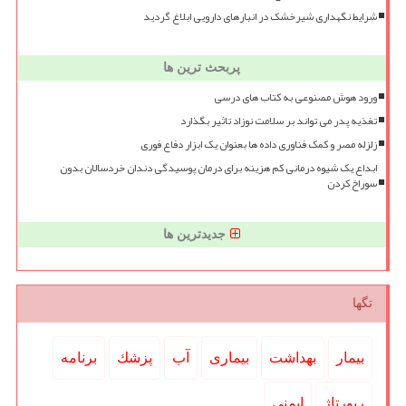
شرایط نگهداری شیرخشک در انبارهای دارویی ابلاغ گردید
پربحث ترین ها
ورود هوش مصنوعی به کتاب های درسی
تغذیه پدر می تواند بر سلامت نوزاد تاثیر بگذارد
زلزله مصر و کمک فناوری داده ها بعنوان یک ابزار دفاع فوری
ابداع یک شیوه درمانی کم هزینه برای درمان پوسیدگی دندان خردسالان بدون
سوراخ کردن
جدیدترین ها
تگها
بیمار
بهداشت
بیماری
آب
پزشك
برنامه
رپورتاژ
ایمنی