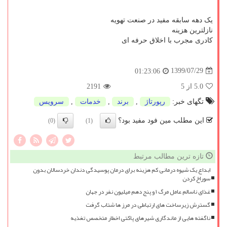
یک دهه سابقه مفید در صنعت تهویه
نازلترین هزینه
کادری مجرب با اخلاق حرفه ای
1399/07/29
01:23:06
5.0
از 5
2191
تگهای خبر:
رپورتاژ
,
برند
,
خدمات
,
سرویس
این مطلب مین فود مفید بود؟
(0)
(1)
تازه ترین مطالب مرتبط
ابداع یک شیوه درمانی کم هزینه برای درمان پوسیدگی دندان خردسالان بدون
سوراخ کردن
غذای ناسالم عامل مرگ ۱ و پنج دهم میلیون نفر در جهان
گسترش زیرساخت های ارتباطی در مرز ها شتاب گرفت
ناگفته هایی از ماندگاری شیرهای پاکتی اخطار متخصص تغذیه