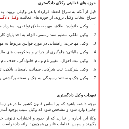
حوزه های فعالیتی وکلای دادگستری
قبل از آنکه به سراغ انعقاد قرارداد با هر وکیلی بروید،
سراغ انتخاب وکیل بروید. از حوزه های فعالیت
وکیل دادگس
1. وکیل خانواده: طلاق، مهریه، طلاق توافقی، استرداد جهیزیه، نفقه، حضانت کودکان، انحصار وراثت و ...
2. وکیل ملکی: تنظیم سند رسمی، الزام به اخذ پایان کار، وقف، سرقفلی، قرارداد اجاره و ...
3. وکیل مهاجرت: راهنمایی در مورد قوانین مربوط به مهاجرت و شرایط آن
4. وکیل مالیاتی: جلوگیری از جرائم و محکومیت های مالیاتی و...
5. وکیل ثبت احوال: تغییر نام و نام خانوادگی، حذف نام همسر از شناسنامه پس از طلاق، اخذ گواهی فوت و ...
6. وکیل شرکتی: ثبت شرکت، ضمانت نامه‌های بانکی، تشکیل پرونده مالیاتی و ...
7. وکیل چک و سفته: رسیدگی به چک و سفته برگشتی و.......
تعهدات وکیل دادگستری
توجه داشته باشید که بر اساس قانون کشور ما در هر زما
جانی) وارد شود و مشخص شود که وکیل سبب بوجود آمدن آ
وکلا این اجازه را ندارند که از حدود و اختیارات قانون
بگیرند و سپس اقدامات قانونی همچون : ارائه دادخواست و د