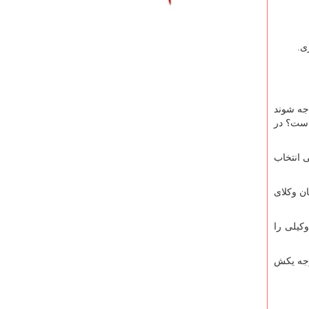
جه شوند
 است؟ در
 انتخاب
ان وکلای
کیلی را
رجه یکش