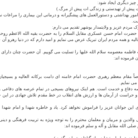
چیز دیگری ایجاد شود:
ت پیش از تهیدستی و زندگی ات پیش از مرگ.)
ور بهداشتی و دستورالعمل های پیشگیرانه و درمانی این بیماری را مراعات نما
ت.
رک مردم عزیز و ولایتمدار بوشهر تقدیم می دارم:
میلاد حضرت امام حسن عسکری مقابل السلام را به حضرت بقیه الله الاعظم روحی
یه و همه مردم ایران تبریک عرض می نمایم و امید دارم که در دنیا رهرو آن
 فاطمه معصومه سلام الله علیها را تسلیت می گوییم. آن حضرت چنان دارا
 فرموده اند:
ً مقام معظم رهبری حضرت امام خامنه ای دامت برکاته العالیه و بسیجیان
می نمایم.
صه دفاع و خدمت است. هم اینک نیروهای بسیجی در تمام عرصه های دفاعی و 
و حراست از آرمان ها و ارزش های انقلاب در خط مقدم تلاش جهادی در این 
ای این جوانان عزیز را فراموش نخواهد کرد. یاد و خاطره شهدا و امام شهدا 
 والدین و مربیان و معلمان محترم را به توجه ویژه به تربیت فرهنگی و دینی 
لی الله مقابل و آله و سلم فرموده اند: