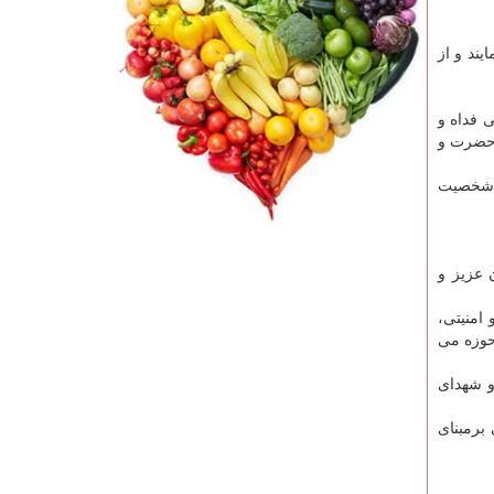
یند و از
 فداه و
 حضرت و
ی شخصیت
 عزیز و
امنیتی،
حوزه می
و شهدای
برمبنای