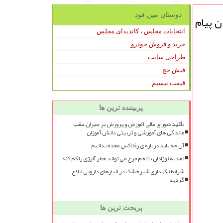
دوستان مین فود
ن پیام
انتخابات مجلس ، کاندیدای مجلس
خرید و فروش خودرو
طراحی سایت
فیش حج
قیمت بیسیم
پربیننده ترین ها
تأکید شورای عالی آموزش و پرورش بر جبران عقب
ماندگی های آموزشی و تربیتی دانش آموزان
آن چه باید درباره ی رفلاکس معده بدانیم
تغذیه نوزادان با تخم مرغ می تواند خطر آلرژی را کم کند
شرایط نگهداری شیرخشک در انبارهای دارویی ابلاغ
گردید
پربحث ترین ها