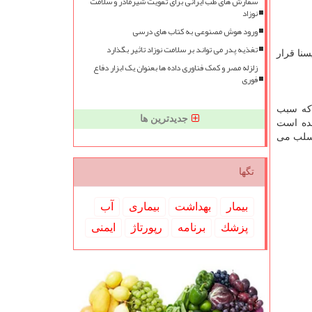
سفارش های طب ایرانی برای تقویت شیرمادر و سلامت
نوزاد
ورود هوش مصنوعی به کتاب های درسی
تغذیه پدر می تواند بر سلامت نوزاد تاثیر بگذارد
 ای از آن در اختیار ایسنا قرار
زلزله مصر و کمک فناوری داده ها بعنوان یک ابزار دفاع
فوری
که سبب
جدیدترین ها
مده است
 سلب می
تگها
بیمار
بهداشت
بیماری
آب
پزشك
برنامه
رپورتاژ
ایمنی