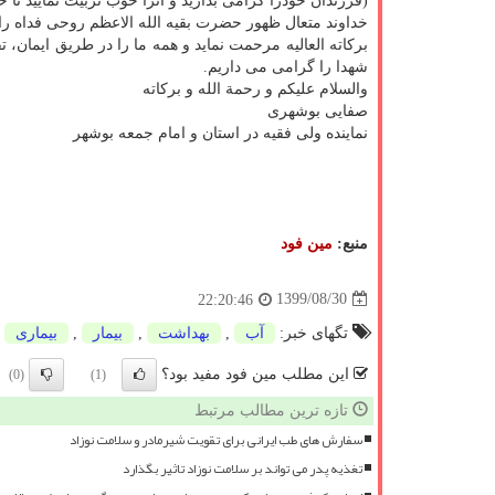
(فرزندان خودرا گرامی بدارید و آنرا خوب تربیت نمایید تا خد
خداوند متعال ظهور حضرت بقیه الله الاعظم روحی فداه ر
برکاته العالیه مرحمت نماید و همه ما را در طریق ایمان، ت
شهدا را گرامی می داریم.
والسلام علیکم و رحمة الله و برکاته
صفایی بوشهری
نماینده ولی فقیه در استان و امام جمعه بوشهر
منبع:
مین فود
1399/08/30
22:20:46
تگهای خبر:
آب
,
بهداشت
,
بیمار
,
بیماری
این مطلب مین فود مفید بود؟
(0)
(1)
تازه ترین مطالب مرتبط
سفارش های طب ایرانی برای تقویت شیرمادر و سلامت نوزاد
تغذیه پدر می تواند بر سلامت نوزاد تاثیر بگذارد