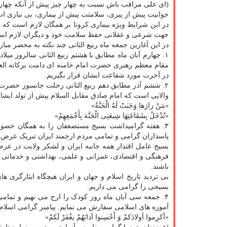
(ای علی مراقب باش نسبت به چهار چیز پیش از آنکه چهار 
جوانیت پیش از پیری، سلامتت پیش از بیماری، بی نیازی ا
در این شرایط ویژه بیماری کرونا بر همگان لازم است که ام
جهت شرعی و عقلانی حفظ سلامت خود و دیگران لازم اس
در این آغازین جمعه ماه ربیع الثانی چند نکته به محضر مبا
۱. چهارم آبان ماه مطابق با هشتم ربیع الثانی سالروز 
مقام معظم رهبری حضرت امام خامنه ای دامت برکاته العال
در آخرت مورد شفاعت ایشان قرار بگیریم.
۲. ششم آذر مطابق دهم ربیع الثانی رحلت جانسوز حضرت
والایی است که امام صادق مقابل السلام پیش از تولد ایشان
«مَنْ زارَها وَجَبَتْ لَهُ الْجَنَّةُ»
«تُدْخَلُ بِشَفَاعَتِهَا شِیعَتِی الْجَنَّهَ بِأَجْمَعِهِمْ»
۳. هفته گرامیداشت بسیج مستضعفان را به همگان خصوصا
پاسداران گرامی و تمامی مردم ارجمند ایران تبریک عرض 
بسیج عامل اقتدار همه جانبه ایران و لشکر ولایت در عر
فرهنگی و اقتصادی، عمرانی و علمی، بهداشتی و خدماتی 
باشند.
بی تردید تاریخ اسلام و جهان و ایران هیچگاه ایثارگری ه
بسیجی را گرامی می داریم.
۴. جمعه سی آبان ماه روز کودک را ارج می نهیم و تمامی
آموزه های اسلامی سفارش می نمایم. پیامبر گرامی اسلام ص
«أکرِموا أولادَکمْ وَ أَحْسِنوا آدابَهُمْ یغْفَرْ لَکمْ»