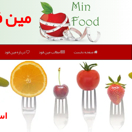
مین ف
صفحه نخست
مطالب مین فود
درباره مین فود
اس