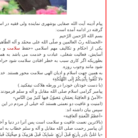
گرفته در ادامه آمده است:
بسم الله الرّحمن الرّحیم
«الحمدلله ربّ العالمین و صلّی الله علی محمّد و آله الطّاهر
یکی از احکام و تکالیف مهم اسلامی «حفظ
سلامت
و م
آسایش، فعالیت شغلی، عبادت و خدمت می باشد به همی
بطوریکه اگر کاری سبب به خطر افتادن سلامت شود حرام
شود مانند وجوب روزه.
به همین جهت اسلام و ادیان الهی سلامت محور هستند. خدا
﴿لا تُلْقُوا بِأَیْدِیکُمْ إِلَی التَّهْلُکَةِ﴾
(با دست خودتان خودرا در ورطه هلاکت نیفکنید.)
پیامبر گرامی اسلام صلی الله مقابل و آله و سلم فرمودند:
«الأمنُ وَ العافِیَةُ نِعمَتانِ مَغبوُنٌ فیها کَثیرٌ مِنَ النّاسِ»
(امنیت و عافیت دو نعمتی هستند که خیلی از مردم در این زم
سپس بیان داشته اند:
«اَعظمُ النِّعمَةِ اَلعافِیة»
(بالاترین نعمت عافیت و سلامت است پس آنرا در دنیا و آخ
آن پیامبر رحمت صلی الله مقابل و آله و سلم خطاب به امی
«یا عَلیُّ بادِر بِاَربَعٍ قَبلَ اَربَعٍ: شَبابِکَ قَبلَ هَرَمِکَ وَ صِحَّتِکَ