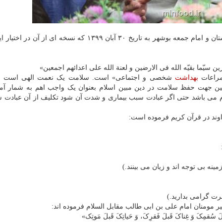
پیام آدینه آیت الله صفایی بوشهری نماینده ولی فقیه در استان و امام جمعه بوشهر به تاریخ ۳۰ آبان ۱۳۹۹ که نسخه
ین سیّما بقیّه الله فی الارضین و لعنة الله علی اعدائهم اجمعین»
راعات
بهداشت
شخصی و اجتماعی» است. سلامت یک نعمت الهی است 
ن جهت حفظ سلامت در دین مبین اسلام بعنوان یک واجب اهم به شمار آ
 می باشد حتی اگر عبادت سبب بیماری و شدت آن شود تکلیف از آن عبادت
وند در قرآن کریم فرموده است:
ینه بی توجه اند و زیان می بینند.)
رت گرامی بدارید.)
ر مومنان امام علی بن ابی طالب مقابل السلام فرموده اند:
 قَبلَ سُقمِکَ وَ غِناکَ قَبلَ فَقرِکَ، وَ حَیاتِکَ قَبلَ مَوتِک»