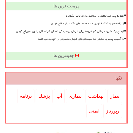
پربحث ترین ها
تغذیه پدر می تواند بر سلامت نوزاد تاثیر بگذارد
زلزله مصر و کمک فناوری داده ها بعنوان یک ابزار دفاع فوری
ابداع یک شیوه درمانی کم هزینه برای درمان پوسیدگی دندان خردسالان بدون سوراخ کردن
۵ آسیب پذیری امنیتی که سیستم های هوش مصنوعی را تهدید می کنند
جدیدترین ها
تگها
بیمار
بهداشت
بیماری
آب
پزشك
برنامه
رپورتاژ
ایمنی