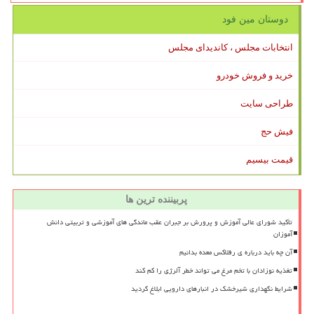
دوستان مین فود
انتخابات مجلس ، کاندیدای مجلس
خرید و فروش خودرو
طراحی سایت
فیش حج
قیمت بیسیم
پربیننده ترین ها
تأکید شورای عالی آموزش و پرورش بر جبران عقب ماندگی های آموزشی و تربیتی دانش
آموزان
آن چه باید درباره ی رفلاکس معده بدانیم
تغذیه نوزادان با تخم مرغ می تواند خطر آلرژی را کم کند
شرایط نگهداری شیرخشک در انبارهای دارویی ابلاغ گردید