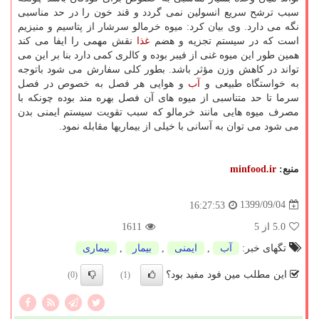
سبب ترشح سریع انسولین نمی گردد و قند خون را در حد مناسبی
نگه می دارد. وی بیان کرد: میوه خرمالو سرشار از پتاسیم و منیزیم
است که در سیستم تجزیه و هضم
غذا
نقش مهمی را ایفا می کند
همین طور این میوه غنی از فیبر بوده و کالری کمی دارد بنا بر این می
تواند در کاهش وزن مؤثر باشد. بطور کلی سفارش می شود باتوجه
به خواستگاه طبیعی و
آب
و هوایی هر فصل به خصوص در فصل
سرما تا حد متناسبی از میوه های آن فصل بهره مند بوده چونکه با
مصرف میوه هایی مانند خرمالو که سبب تقویت سیستم ایمنی بدن
می شود می توان به آسانی با خیلی از بیماریها مقابله نمود.
منبع:
minfood.ir
1399/09/04
16:27:53
5.0
از 5
1611
تگهای خبر:
آب
,
ایمنی
,
بیمار
,
بیماری
این مطلب مین فود مفید بود؟
(0)
(1)