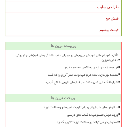
طراحی سایت
فیش حج
قیمت بیسیم
پربیننده ترین ها
تأکید شورای عالی آموزش و پرورش بر جبران عقب ماندگی های آموزشی و تربیتی
دانش آموزان
آن چه باید درباره ی رفلاکس معده بدانیم
تغذیه نوزادان با تخم مرغ می تواند خطر آلرژی را کم کند
شرایط نگهداری شیرخشک در انبارهای دارویی ابلاغ گردید
پربحث ترین ها
سفارش های طب ایرانی برای تقویت شیرمادر و سلامت نوزاد
ورود هوش مصنوعی به کتاب های درسی
تغذیه پدر می تواند بر سلامت نوزاد تاثیر بگذارد