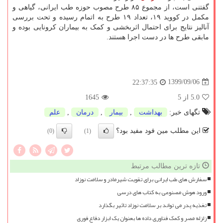
گفتنی است، از مجموع ۸۵ طرح مصوب حوزه طب ایرانی، گیاهی و
مکمل در کووید ۱۹، تعداد ۱۹ طرح به اتمام رسیده و تحت بررسی
آنالیز نتایج برای احتمال اثربخشی و کمک به بیماران کرونایی بوده و
مابقی طرح ها در دست اجرا هستند.
1399/09/06
22:37:35
5.0
از 5
1645
تگهای خبر:
بهداشت
,
بیمار
,
درمان
,
علم
این مطلب مین فود مفید بود؟
(0)
(1)
تازه ترین مطالب مرتبط
سفارش های طب ایرانی برای تقویت شیرمادر و سلامت نوزاد
ورود هوش مصنوعی به کتاب های درسی
تغذیه پدر می تواند بر سلامت نوزاد تاثیر بگذارد
زلزله مصر و کمک فناوری داده ها بعنوان یک ابزار دفاع فوری