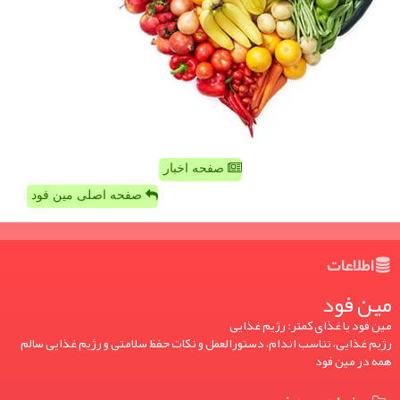
صفحه اخبار
صفحه اصلی مین فود
اطلاعات
مین فود
مین فود یا غذای کمتر: رژیم غذایی
رژیم غذایی، تناسب اندام، دستورالعمل و نکات حفظ سلامتی و رژیم غذایی سالم
همه در مین فود