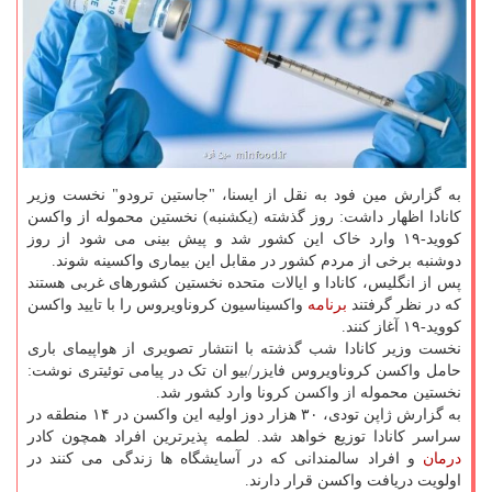
به گزارش مین فود به نقل از ایسنا، "جاستین ترودو" نخست وزیر
کانادا اظهار داشت: روز گذشته (یکشنبه) نخستین محموله از واکسن
کووید-۱۹ وارد خاک این کشور شد و پیش بینی می شود از روز
دوشنبه برخی از مردم کشور در مقابل این بیماری واکسینه شوند.
پس از انگلیس، کانادا و ایالات متحده نخستین کشورهای غربی هستند
که در نظر گرفتند
برنامه
واکسیناسیون کروناویروس را با تایید واکسن
کووید-۱۹ آغاز کنند.
نخست وزیر کانادا شب گذشته با انتشار تصویری از هواپیمای باری
حامل واکسن کروناویروس فایزر/بیو ان تک در پیامی توئیتری نوشت:
نخستین محموله از واکسن کرونا وارد کشور شد.
به گزارش ژاپن تودی، ۳۰ هزار دوز اولیه این واکسن در ۱۴ منطقه در
سراسر کانادا توزیع خواهد شد. لطمه پذیرترین افراد همچون کادر
درمان
و افراد سالمندانی که در آسایشگاه ها زندگی می کنند در
اولویت دریافت واکسن قرار دارند.