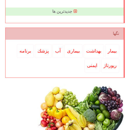
جدیدترین ها
تگها
بیمار
بهداشت
بیماری
آب
پزشك
برنامه
رپورتاژ
ایمنی