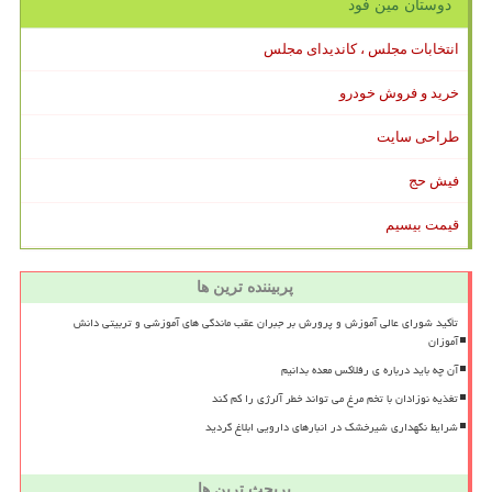
دوستان مین فود
انتخابات مجلس ، کاندیدای مجلس
خرید و فروش خودرو
طراحی سایت
فیش حج
قیمت بیسیم
پربیننده ترین ها
تأکید شورای عالی آموزش و پرورش بر جبران عقب ماندگی های آموزشی و تربیتی دانش
آموزان
آن چه باید درباره ی رفلاکس معده بدانیم
تغذیه نوزادان با تخم مرغ می تواند خطر آلرژی را کم کند
شرایط نگهداری شیرخشک در انبارهای دارویی ابلاغ گردید
پربحث ترین ها