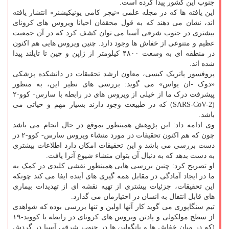
جنوب این کشور پیدا کرده است.
این یافته ها که در مجله علمی «نیچر کامی یونیکیشنز» انتشار یافته
اند، نشان می دهند که به قول محققان احیانا ویروس های کرونای
بیشتری در جنوب شرقی آسیا می توان کشف کرد که در آن جمعیت
عظیم و متنوعی از خفاش ها وجود دارد. چنین ویروس هایی هم اکنون
در منطقه ای به وسعت ۴۸۰۰ کیلومتر از ژاپن و چین تا تایلند پیدا
شده اند.
پروفسور پاتریک کیسی، معاون ارشد تحقیقات در دانشکده پزشکی
«دوک -ان یواس» می گوید: بررسی های نظیر این، به منظور
پیشرفت درک ما از خیلی از ویروس های در رابطه با سارس- کوو-۲
(SARS-CoV-2) که در طبیعت وجود دارند بسیار مهم و حیاتی می
باشد.
وی ادامه داد: این پژوهش همینطور بموقع در حال انجام می باشد
چون که هم اکنون تحقیقات در مورد منشاء ویروس سارس- کوو-۲ در
دست بررسی می باشد و این تحقیقات امکان دارد اطلاعات بیشتری
به دست بدهد که به دنبال آن بتوان منشاء شیوع آنرا یافت.
او تصریح کرد: چنین بررسی هایی همینطور نقشی کلیدی در کمک به
ما در ایجاد آمادگی در مقابل همه گیری های آینده ایفا می کند چونکه
این تحقیقات، جزئیات بیشتری از تهیه نقشه ای از تهدیدات بیماری
های قابل انتقال به انسان در اختیارمان می گذارد.
تیم سنگاپوری می گوید کار آنها اولین و تنها بررسی بوده که شواهدی
از سطح مولکولی و پادتن ویروس های کرونای در رابطه با کووید-۱۹
(که در میان خفاش ها و پانگولین ها در جنوب شرقی آسیا در گردش