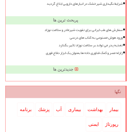
شرایط نگهداری شیرخشک در انبارهای دارویی ابلاغ گردید
پربحث ترین ها
سفارش های طب ایرانی برای تقویت شیرمادر و سلامت نوزاد
ورود هوش مصنوعی به کتاب های درسی
تغذیه پدر می تواند بر سلامت نوزاد تاثیر بگذارد
زلزله مصر و کمک فناوری داده ها بعنوان یک ابزار دفاع فوری
جدیدترین ها
تگها
بیمار
بهداشت
بیماری
آب
پزشك
برنامه
رپورتاژ
ایمنی