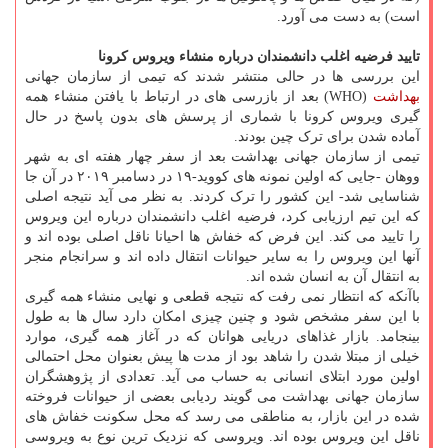
است) به دست می آورد.
تایید فرضیه اغلب دانشمندان درباره منشاء ویروس کرونا
این بررسی ها در حالی منتشر شدند که تیمی از سازمان جهانی
بهداشت
(WHO) بعد از بازرسی های در ارتباط با یافتن منشاء همه
گیری ویروس کرونا با شماری از پرسش های بدون پاسخ در حال
آماده شدن برای ترک چین بودند.
تیمی از سازمان جهانی بهداشت بعد از سفر چهار هفته ای به شهر
ووهان -جایی که اولین نمونه های کووید-۱۹ در دسامبر ۲۰۱۹ در آن جا
شناسایی شد- این کشور را ترک کردند. به نظر می آید نتیجه اصلی
که این تیم ارزیابی کرد، فرضیه اغلب دانشمندان درباره این ویروس
را تایید می کند. این فرض که خفاش ها احیانا ناقل اصلی بوده اند و
آنها این ویروس را به سایر حیوانات انتقال داده اند و سرانجام منجر
به انتقال آن به انسان شده اند.
باآنکه که انتظار نمی رفت که نتیجه قطعی و نهایی منشاء همه گیری
با این سفر مشخص شود و چنین چیزی امکان دارد سال ها به طول
بینجامد. بازار غذاهای دریایی هوانان که در آغاز همه گیری، موارد
خیلی از مبتلا شدن را شاهد بود از مدت ها پیش بعنوان محل احتمالی
اولین مورد ابتلای انسانی به حساب می آید. تعدادی از پژوهشگران
سازمان جهانی بهداشت می گویند ردیابی بعضی از حیوانات فروخته
شده در این بازار، به مناطقی می رسد که محل سکونت خفاش های
ناقل این ویروس بوده اند. ویروسی که نزدیک ترین نوع به ویروسی