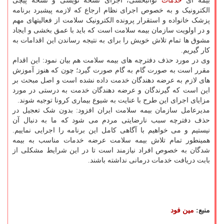
بیمه ای
خدمات
توانبخشی، اجرای نسخه نویسی و نسخه پیچی
الکترونیک و به خصوص اجرای نظام ارجاع که لازمه پیشبرد برنامه
پزشک خانواده و استقرار پرونده الکترونیک سلامت از فعالیتهای مهم
و در اولویت سازمان بیمه سلامت است که باید با عمق بخشی و ایجاد
مشوق ها تمام تلاش خویش را برای به نتیجه رساندن این اقدامات به
کار گیریم.
وی در مورد حذف دفترچه های بیمه سلامت هم بیان نمود: این اقدام
مقرر است به صورت گام به گام صورت گیرد؛ چون که هنوز آموزش
های لازم به عرضه دهندگان خدمت داده نشده است و اصل مبحث بر
این است که گیرندگان و عرضه دهندگان خدمت به درستی در مورد
مزایای اجرای این طرح با عنایت به شیوع بیماری کرونا توجیه شوند.
مدیرعامل سازمان بیمه سلامت ایران افزود: بدون شک تعجیل در
حذف دفترچه سبب نارضایتی مردم می شود که ما به دنبال آن
نیستیم و می خواهیم با آگاهی کامل این برنامه را اجرایی نماییم.
همینطور تمام تلاش بیمه سلامت عرضه خدمات مناسب به بیمه
شدگان به خصوص افراد نیازمند است تا در این شرایط مشکلی از
بابت دریافت خدمات درمانی نداشته باشند.
منبع:
مین فود