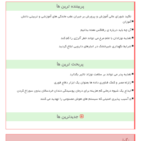
پربیننده ترین ها
تأکید شورای عالی آموزش و پرورش بر جبران عقب ماندگی های آموزشی و تربیتی دانش
آموزان
آن چه باید درباره ی رفلاکس معده بدانیم
تغذیه نوزادان با تخم مرغ می تواند خطر آلرژی را کم کند
شرایط نگهداری شیرخشک در انبارهای دارویی ابلاغ گردید
پربحث ترین ها
تغذیه پدر می تواند بر سلامت نوزاد تاثیر بگذارد
زلزله مصر و کمک فناوری داده ها بعنوان یک ابزار دفاع فوری
ابداع یک شیوه درمانی کم هزینه برای درمان پوسیدگی دندان خردسالان بدون سوراخ کردن
۵ آسیب پذیری امنیتی که سیستم های هوش مصنوعی را تهدید می کنند
جدیدترین ها
تگها