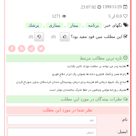
1399/11/29
23:07:02
0.0
از 5
1271
تگهای خبر:
برنامه
,
بیمار
,
بیماری
,
پزشك
این مطلب مین فود مفید بود؟
(0)
(0)
تازه ترین مطالب مرتبط
تغذیه پدر می تواند بر سلامت نوزاد تاثیر بگذارد
زلزله مصر و کمک فناوری داده ها بعنوان یک ابزار دفاع فوری
ابداع یک شیوه درمانی کم هزینه برای درمان پوسیدگی دندان خردسالان بدون سوراخ کردن
مصرف روزانه مولتی ویتامین در حفظ تحرک سالمندان موثر است
نظرات بینندگان در مورد این مطلب
نظر شما در مورد این مطلب
نام:
ایمیل: