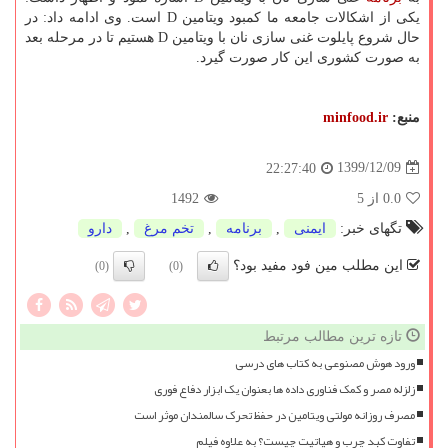
یکی از اشکالات جامعه ما کمبود ویتامین D است. وی ادامه داد: در
حال شروع پایلوت غنی سازی نان با ویتامین D هستیم تا در مرحله بعد
به صورت کشوری این کار صورت گیرد.
منبع:
minfood.ir
1399/12/09
22:27:40
0.0
از 5
1492
تگهای خبر:
ایمنی
,
برنامه
,
تخم مرغ
,
دارو
این مطلب مین فود مفید بود؟
(0)
(0)
تازه ترین مطالب مرتبط
ورود هوش مصنوعی به کتاب های درسی
زلزله مصر و کمک فناوری داده ها بعنوان یک ابزار دفاع فوری
مصرف روزانه مولتی ویتامین در حفظ تحرک سالمندان موثر است
تفاوت کبد چرب و هپاتیت چیست؟ به علاوه فیلم