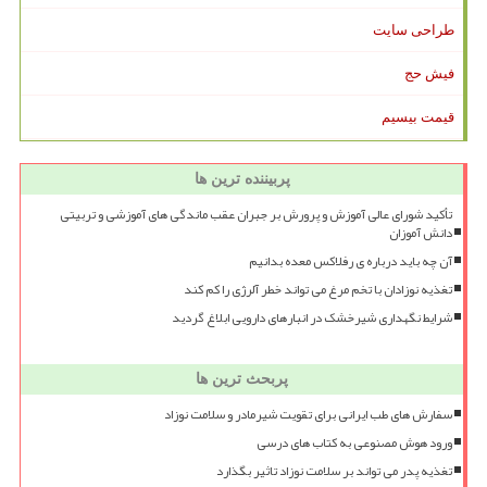
طراحی سایت
فیش حج
قیمت بیسیم
پربیننده ترین ها
تأکید شورای عالی آموزش و پرورش بر جبران عقب ماندگی های آموزشی و تربیتی
دانش آموزان
آن چه باید درباره ی رفلاکس معده بدانیم
تغذیه نوزادان با تخم مرغ می تواند خطر آلرژی را کم کند
شرایط نگهداری شیرخشک در انبارهای دارویی ابلاغ گردید
پربحث ترین ها
سفارش های طب ایرانی برای تقویت شیرمادر و سلامت نوزاد
ورود هوش مصنوعی به کتاب های درسی
تغذیه پدر می تواند بر سلامت نوزاد تاثیر بگذارد