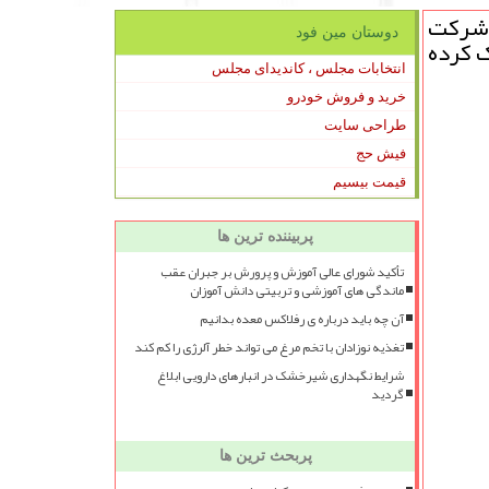
 شرکت
دوستان مین فود
ک کرده
انتخابات مجلس ، کاندیدای مجلس
خرید و فروش خودرو
طراحی سایت
فیش حج
قیمت بیسیم
پربیننده ترین ها
تأکید شورای عالی آموزش و پرورش بر جبران عقب
ماندگی های آموزشی و تربیتی دانش آموزان
آن چه باید درباره ی رفلاکس معده بدانیم
تغذیه نوزادان با تخم مرغ می تواند خطر آلرژی را کم کند
شرایط نگهداری شیرخشک در انبارهای دارویی ابلاغ
گردید
پربحث ترین ها