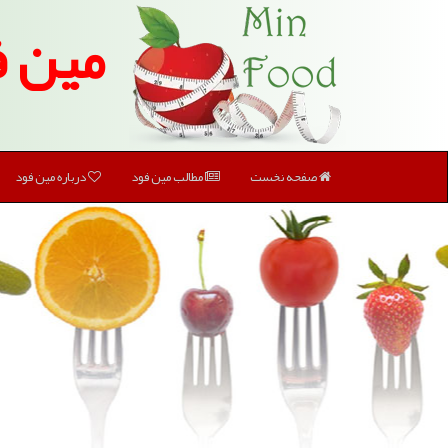
مین ف
صفحه نخست
مطالب مین فود
درباره مین فود