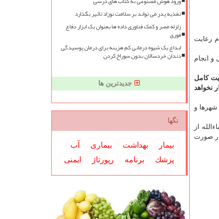
ورود هوش مصنوعی به کتاب های درسی
تغذیه پدر می تواند بر سلامت نوزاد تاثیر بگذارد
زلزله مصر و کمک فناوری داده ها بعنوان یک ابزار دفاع
فوری
م رعایت
ابداع یک شیوه درمانی کم هزینه برای درمان پوسیدگی
دندان خردسالان بدون سوراخ کردن
و انجام
یت کامل
جدیدترین ها
ر نخواهد
اسم عقد و عروسی اوایل سال ۱۴۰۰ در بعضی از شهرها و
تگها
الله از
در صورت
بیمار
بهداشت
بیماری
آب
پزشك
برنامه
رپورتاژ
ایمنی