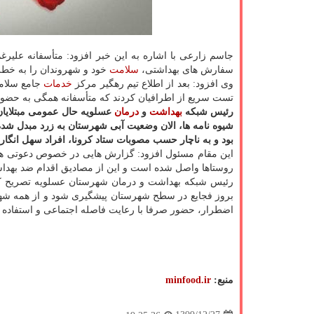
جاسم زارعی با اشاره به این خبر افزود: متأسفانه علی
سفارش های بهداشتی،
سلامت
خود و شهروندان را به خطر 
وی افزود: بعد از اطلاع تیم رهگیر مرکز
خدمات
جامع سلامت
تست سریع از اطرافیان کردند که متأسفانه همگی به حضور 
رئیس شبکه
بهداشت
و
درمان
عسلویه حال عمومی مبتلایان 
شیوه نامه ها، الان وضعیت آبی شهرستان به زرد مبدل شده 
بود و به ناچار حسب مصوبات ستاد کرونا، افراد سهل انگ
روستاها واصل شده است و این از مصادیق اقدام ضد بهد
رئیس شبکه بهداشت و درمان شهرستان عسلویه تصریح کرد: 
بروز فجایع در سطح شهرستان پیشگیری شود و از همه شهرو
اضطرار، حضور صرفا با رعایت فاصله اجتماعی و استفاده 
منبع:
minfood.ir