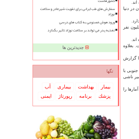
کشورهاست
سفارش های طب ایرانی برای تقویت شیرمادر و سلامت
 همچنان در دنیا
نوزاد
ورود هوش مصنوعی به کتاب های درسی
ن مبتلا بعد از آمریکا در رتبه دوم جهانی قرار دارد و آمار مبتلایان به کووید-۱۹ در هند هم از ۱۱.۶ میلیون نفر
تغذیه پدر می تواند بر سلامت نوزاد تاثیر بگذارد
اند.
 است. بعلاوه
جدیدترین ها
هزار، فرانسه بیشتر از ۹۲ هزار و آلمان هم بیشتر از ۷۵ هزار فوتی بر اثر مبتلا شدن به بیماری کووید-۱۹ را گزارش
ز ۶۱ هزار و ۸۰۰، آرژانتین با ۵۴ هزار، آفریقای جنوبی با
تگها
 مرگ و میر ناشی
بیمار
بهداشت
بیماری
آب
 بالاترین آمارها را
پزشك
برنامه
رپورتاژ
ایمنی