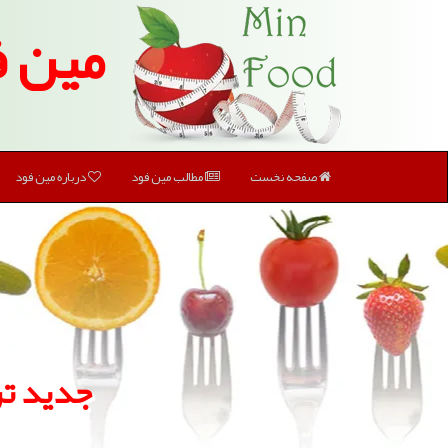
مین ف
صفحه نخست
مطالب مین فود
درباره مین فود
جدید تر