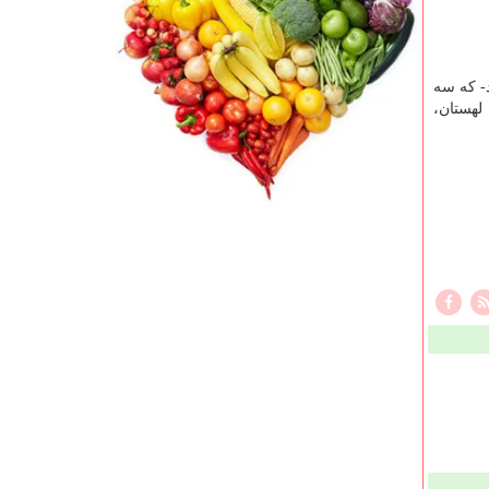
هند- که سه
 لهستان،