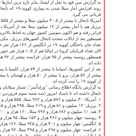
به گزارش مین فود به نقل از ایسنا، بنابر تازه ترین آمارها تابحال ۱۰۰ میلیون و ۲۷۱ هزار و ۶۹۴ نفر از مبتلایان به کووید-۱۹ هم بهب
قربانی می گیرد.
آمریکا تابحال با بیشتر از ۳۰.۵ میلیون مبتلا و بیشتر از ۵۵۵ هزار قربانی، همچنان در صدر لیست کشورهای درگیر با بیماری کووید-۱۹ قرار دارد.
فراتر رفته و هم اکنون سومین کشور جهان به لحاظ بالاتری
همینطور بعد از ایالات متحده تابحال کشورهای برزیل، مکزیک، 
تعداد جان باختگا
الان تعداد قربانیان کرونا در ایتالیا هم از ۱۰۵ هزار نفر عبور کرده و در بین کشورهای اروپایی در رتبه دوم قرار دارد.
داده اند.
از کووید ۱۹ را ثبت کرده اند.
تابحال داشته اند تا بامداد امروز (سه شنبه سوم فروردین ماه ۱۴۰۰ شمسی) به ترتیب به شرح زیر
۱. آمریکا: ۳۰ میلیون و ۵۷۶ هزار و ۹۶۲ مبتلا، ۵۵۵ هزار و ۹۴۵ قربانی
۲. برزیل: ۱۲ میلیون و ۵۱ هزار و ۶۱۹ مبتلا، ۲۹۵ هزار و ۶۸۵ قربانی
۳. هند: ۱۱ میلیون و ۶۸۶ هزار و ۷۹۶ مبتلا، ۱۶۰ هزار و ۲۰۰ قربانی
۴. روسیه: چهار میلیون و ۴۶۶ هزار و ۱۵۳ مبتلا، ۹۵ هزار و ۳۹۱ قربانی
۵. انگلیس: چهار میلیون و ۳۰۱ هزار و ۹۲۵ مبتلا، ۱۲۶ هزار و ۱۷۲ قربانی
۶. فرانسه: چهار میلیون و ۲۹۸ هزار و ۳۹۵ مبتلا، ۹۲ هزار و ۶۲۱ قربانی
۷. ایتالیا: سه میلیون و ۴۰۰ هزار و ۸۷۷ مبتلا، ۱۰۵ هزار و ۳۲۸ قربانی