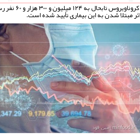
به گزارش مین فود آمار جهانیِ مبتلایان به کروناو