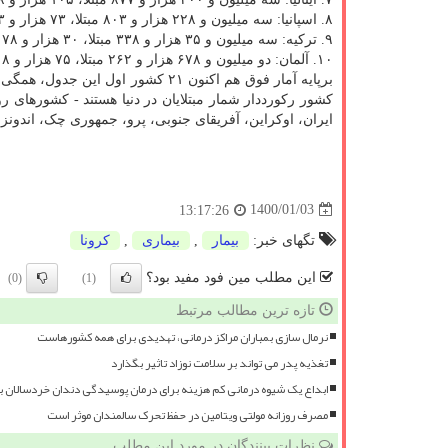
۸. اسپانیا: سه میلیون و ۲۲۸ هزار و ۸۰۳ مبتلا، ۷۳ هزار و ۵۴۳ قربانی
۹. ترکیه: سه میلیون و ۳۵ هزار و ۳۳۸ مبتلا، ۳۰ هزار و ۱۷۸ قربانی
۱۰. آلمان: دو میلیون و ۶۷۸ هزار و ۲۶۲ مبتلا، ۷۵ هزار و ۴۱۸ قربانی
برپایه آمار فوق هم اکنون ۲۱ کشور ا
کشور رکورددار شمار مبتلایان در دنیا هستند - کشورهای روسی
ایران، اوکراین، آفریقای جنوبی، پرو، جمهوری چک، اندونزی و
1400/01/03
13:17:26
تگهای خبر:
بیمار
,
بیماری
,
كرونا
این مطلب مین فود مفید بود؟
(0)
(1)
تازه ترین مطالب مرتبط
نرمال سازی بمباران مراکز درمانی، تهدیدی برای همه کشورهاست
تغذیه پدر می تواند بر سلامت نوزاد تاثیر بگذارد
ابداع یک شیوه درمانی کم هزینه برای درمان پوسیدگی دندان خردسالان 
مصرف روزانه مولتی ویتامین در حفظ تحرک سالمندان موثر است
نظرات بینندگان در مورد این مطلب