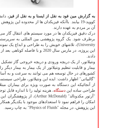
به گزارش مین فود به نقل از ایسنا و به نقل از فیز،
دانش
آن بر مردم به عهده دارند.
درک دقیق فیزیکدان ها در مورد سیستم های انتقال گاز می توا
University)، تلاشهای خویش را به طراحی و ابداع یک نمونه از این ونتیلاتور معطوف داشته اند.
این پروژه، در مارس سال 2020 و با
دادند.
ونتیلاتور، از یک دریچه ورودی و دریچه خروجی گاز تشکیل
بیمار و قابلیت تنظیم ونتیلاتور از یک بیمار به بیمار دیگر
کشورهای در حال توسعه هم می توانند به سرعت و به آسانی
"گالبیاتی" اظهار داشت: ایده این ونتیلاتور، طراحی سیستمی 
طراحی ساده این
دستگاه
، هزینه تولید را تا اندازه قابل ت
"آرتور مکدونالد" (McDonald
امکان را فراهم نمود تا استعدادهای موجود با یکدیگر همکار
این پژوهش، در مجله "Physics of Fluids" به چاپ رسید.