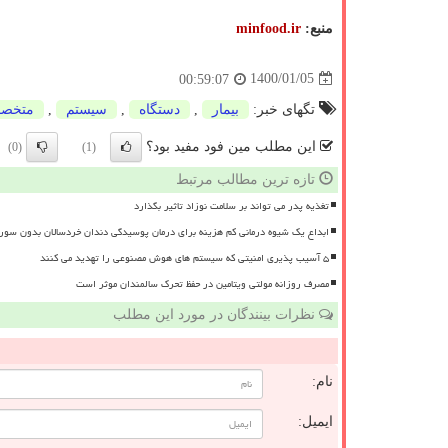
منبع:
minfood.ir
1400/01/05
00:59:07
تگهای خبر:
بیمار
,
دستگاه
,
سیستم
,
متخص
این مطلب مین فود مفید بود؟
(0)
(1)
تازه ترین مطالب مرتبط
تغذیه پدر می تواند بر سلامت نوزاد تاثیر بگذارد
ابداع یک شیوه درمانی کم هزینه برای درمان پوسیدگی دندان خردسالان بدون سور
۵ آسیب پذیری امنیتی که سیستم های هوش مصنوعی را تهدید می کنند
مصرف روزانه مولتی ویتامین در حفظ تحرک سالمندان موثر است
نظرات بینندگان در مورد این مطلب
نام:
ایمیل: