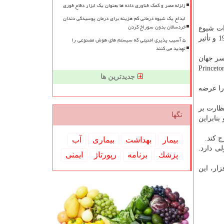
زلزله مصر و کمک فناوری داده ها بعنوان یک ابزار دفاع فوری
ابداع یک شیوه درمانی کم هزینه برای درمان پوسیدگی دندان
خردسالان بدون سوراخ کردن
ات شیوع
کووید-19 بیابند. باآنکه فیزیکدان ها از محدوده این پژوهش بیرون هستند، اما نقش مهمی را در خیلی از جنبه های پژوهش پیرامون کووید-19 و تأثیر
۵ آسیب پذیری امنیتی که سیستم های هوش مصنوعی را
تهدید می کنند
اسر جهان
د. یک گروه پژوهشی بین المللی به سرپرستی "کریستین گالبیاتی" (Cristian Galbiati)، استاد فیزیک "دانشگاه پرینستون" (Princeton
جدیدترین ها
نه را عرضه
ظارت بر
تگها
بنابراین
ج کند.
بیمار
بهداشت
بیماری
آب
ای معمولی دارد.
پزشك
برنامه
رپورتاژ
ایمنی
افزار، این