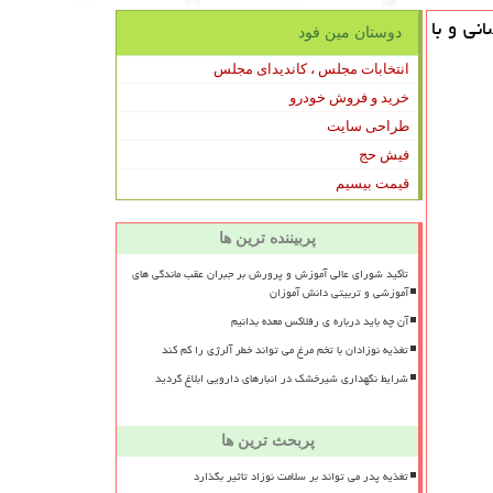
نی و با
دوستان مین فود
انتخابات مجلس ، کاندیدای مجلس
خرید و فروش خودرو
طراحی سایت
فیش حج
قیمت بیسیم
پربیننده ترین ها
تأکید شورای عالی آموزش و پرورش بر جبران عقب ماندگی های
آموزشی و تربیتی دانش آموزان
آن چه باید درباره ی رفلاکس معده بدانیم
تغذیه نوزادان با تخم مرغ می تواند خطر آلرژی را کم کند
شرایط نگهداری شیرخشک در انبارهای دارویی ابلاغ گردید
پربحث ترین ها
تغذیه پدر می تواند بر سلامت نوزاد تاثیر بگذارد