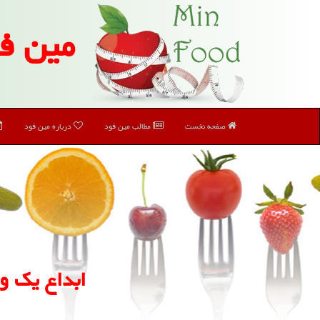
مین ف
صفحه نخست
مطالب مین فود
درباره مین فود
ابداع یك ون