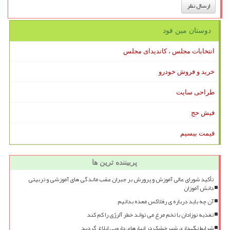
دوستان مین فود
انتخابات مجلس ، کاندیدای مجلس
خرید و فروش خودرو
طراحی سایت
فیش حج
قیمت بیسیم
پربیننده ترین ها
تأکید شورای عالی آموزش و پرورش بر جبران عقب ماندگی های آموزشی و تربیتی
دانش آموزان
آن چه باید درباره ی رفلاکس معده بدانیم
تغذیه نوزادان با تخم مرغ می تواند خطر آلرژی را کم کند
شرایط نگهداری شیرخشک در انبارهای دارویی ابلاغ گردید