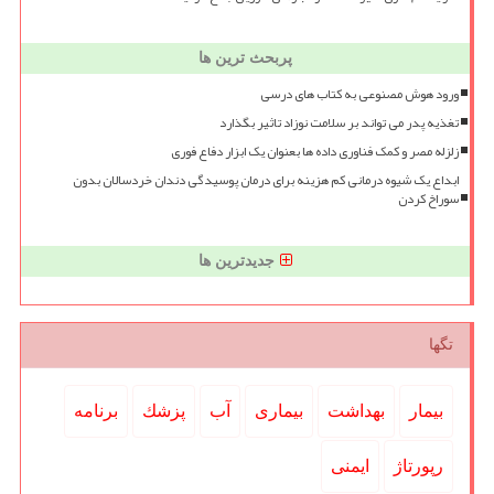
پربحث ترین ها
ورود هوش مصنوعی به کتاب های درسی
تغذیه پدر می تواند بر سلامت نوزاد تاثیر بگذارد
زلزله مصر و کمک فناوری داده ها بعنوان یک ابزار دفاع فوری
ابداع یک شیوه درمانی کم هزینه برای درمان پوسیدگی دندان خردسالان بدون
سوراخ کردن
جدیدترین ها
تگها
بیمار
بهداشت
بیماری
آب
پزشك
برنامه
رپورتاژ
ایمنی