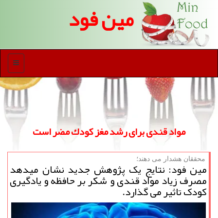
مین فود
منو
مواد قندی برای رشد مغز كودك مضر است
محققان هشدار می دهند؛
مین فود: نتایج یک پژوهش جدید نشان میدهد
مصرف زیاد مواد قندی و شکر بر حافظه و یادگیری
کودک تاثیر می گذارد.