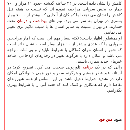
کاهش را نشان داده است. در ۲۴ ساعته گذشته حدود ۱۱ هزار و ۷۰۰
بیمار به بخش سرپایی مراجعه نموده اند که نسبت به هفته قبل
کاهش را نشان می دهد، اما کماکان از آنجایی که بیشتر از ۷۰۰۰ بیمار
بستری در تهران به سر می برد، تیم های
بهداشت
و
درمان
تحت
فشارند. در تهران نسبت به سایر استان ها با شیب ملایم تری تغییر
می نماییم.
او همینطور اظهار داشت: نکته بسیار مهم این است که آمار مراجعین
سرپایی ما که عددی بیشتر از ۱۰ هزار بیمار است، نشان داده است
که شهر و استان تهران کماکان با شرایط ناپایدار و بی ثبات مواجه
می باشد و امکان دارد با هرگونه تغییر در رفتارهای ازدحامی، شاهد
خیزهای جدید بیماری باشیم.
زالی که در یک
برنامه
تلوزیونی صحبت می کرد، تصریح کرد: در
آستانه عید فطر هستیم و هرگونه سفر و دور همی خانوادگی امکان
دارد در تشدید شرایط دخیل باشد. بر این اساس از همه شهروندان
تقاضا دارم که همکاری و کمک کنند که هفته آتی را با شرایط بهتری
بگذرانیم.
منبع:
مین فود