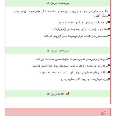
پربیننده ترین ها
تأکید شورای عالی آموزش و پرورش بر جبران عقب ماندگی های آموزشی و تربیتی
دانش آموزان
آن چه باید درباره ی رفلاکس معده بدانیم
هشدار سازمان سنجش به داوطلبان آزمون ارشد
تغذیه نوزادان با تخم مرغ می تواند خطر آلرژی را کم کند
پربحث ترین ها
شیرمادر از نوزاد در مقابل عفونت های تنفسی محافظت می کند
نرمال سازی بمباران مراکز درمانی، تهدیدی برای همه کشورهاست
سفارش های طب ایرانی برای تقویت شیرمادر و سلامت نوزاد
ورود هوش مصنوعی به کتاب های درسی
جدیدترین ها
تگها