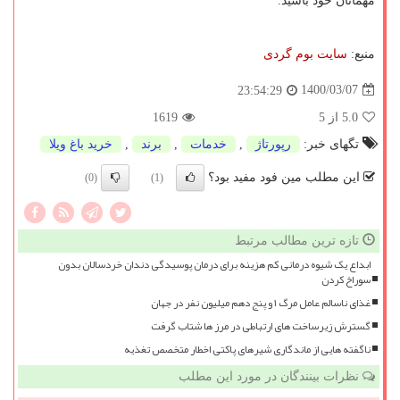
مهمانان خود باشید.
منبع:
سایت بوم گردی
1400/03/07
23:54:29
5.0
از 5
1619
تگهای خبر:
رپورتاژ
,
خدمات
,
برند
,
خرید باغ ویلا
این مطلب مین فود مفید بود؟
(0)
(1)
تازه ترین مطالب مرتبط
ابداع یک شیوه درمانی کم هزینه برای درمان پوسیدگی دندان خردسالان بدون
سوراخ کردن
غذای ناسالم عامل مرگ ۱ و پنج دهم میلیون نفر در جهان
گسترش زیرساخت های ارتباطی در مرز ها شتاب گرفت
ناگفته هایی از ماندگاری شیرهای پاکتی اخطار متخصص تغذیه
نظرات بینندگان در مورد این مطلب