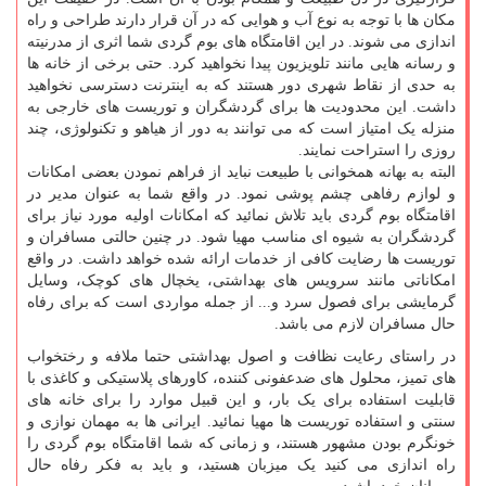
مکان ها با توجه به نوع آب و هوایی که در آن قرار دارند طراحی و راه
اندازی می شوند. در این اقامتگاه های بوم گردی شما اثری از مدرنیته
و رسانه هایی مانند تلویزیون پیدا نخواهید کرد. حتی برخی از خانه ها
به حدی از نقاط شهری دور هستند که به اینترنت دسترسی نخواهید
داشت. این محدودیت ها برای گردشگران و توریست های خارجی به
منزله یک امتیاز است که می توانند به دور از هیاهو و تکنولوژی، چند
روزی را استراحت نمایند.
البته به بهانه همخوانی با طبیعت نباید از فراهم نمودن بعضی امکانات
و لوازم رفاهی چشم پوشی نمود. در واقع شما به عنوان مدیر در
اقامتگاه بوم گردی باید تلاش نمائید که امکانات اولیه مورد نیاز برای
گردشگران به شیوه ای مناسب مهیا شود. در چنین حالتی مسافران و
توریست ها رضایت کافی از خدمات ارائه شده خواهد داشت. در واقع
امکاناتی مانند سرویس های بهداشتی، یخچال های کوچک، وسایل
گرمایشی برای فصول سرد و... از جمله مواردی است که برای رفاه
حال مسافران لازم می باشد.
در راستای رعایت نظافت و اصول بهداشتی حتما ملافه و رختخواب
های تمیز، محلول های ضدعفونی کننده، کاورهای پلاستیکی و کاغذی با
قابلیت استفاده برای یک بار، و این قبیل موارد را برای خانه های
سنتی و استفاده توریست ها مهیا نمائید. ایرانی ها به مهمان نوازی و
خونگرم بودن مشهور هستند، و زمانی که شما اقامتگاه بوم گردی را
راه اندازی می کنید یک میزبان هستید، و باید به فکر رفاه حال