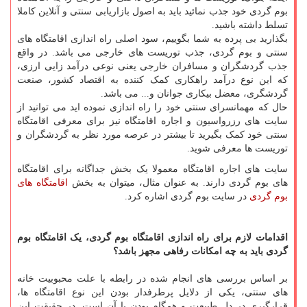
بوم گردی خود جذب نمائید باید به اصول بازاریابی سنتی و آنلاین کاملا
تسلط داشته باشید.
بگذارید بی پرده به شما بگوییم، سود اصلی راه اندازی اقامتگاه های
سنتی و بوم گردی، جذب توریست های خارجی می باشد. در واقع
جذب گردشگران و مسافران خارجی یعنی نوعی درآمد زایی ارزی،
که این نوع درآمد راهکاری کمک کننده به اقتصاد کشور، صنعت
گردشگری، معضل بیکاری جوانان و... می باشد.
حال که مهمانسرای سنتی خود را راه اندازی نموده اید می توانید از
سایت های رزرواسیون و اجاره اقامتگاه نیز برای معرفی اقامتگاه
سنتی خود کمک بگیرید تا بیشتر در عرصه مورد نظر به گردشگران و
توریست ها معرفی شوید.
سایت های اجاره اقامتگاه معمولا یک بخش جداگانه برای اقامتگاه
های بوم گردی دارند. به عنوان مثال، میتوان به بخش
اقامتگاه های
بوم گردی
در سایت بوم گردی اشاره کرد.
اقدامات لازم برای راه اندازی اقامتگاه بوم گردی، یک اقامتگاه بوم
گردی باید به چه امکانات رفاهی مجهز باشد؟
بر اساس بررسی های انجام شده در رابطه با علت محبوبیت خانه
های سنتی، یکی از دلایل پرطرفدار بودن این نوع اقامتگاه ها،
قرارگیری در دل طبیعت و همگام بودن با آن است. در حقیقت این