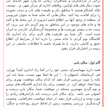
برخی از گردشگران و مسافران، زمانی که وارد شهر جدیدی می
شوند دنبال هتل های لوکس، ویلاهای اجاره ای مرکز شهر، و... نیستند،
بلکه کنجکاو هستند تا مناطق بکر و طبیعت های ناب و دست نخورده
را برای اقامت پیدا کنند. مکان هایی که شاید شما به عنوان غیربومی
آن منطقه از وجود آنها بی اطلاع باشید.امروزه از این محله ها و کلبه
ها و خانه های موجود در این مناطق به بوم گردی نام می برند، که
سبب جذب بیشتر توریست ها و مخصوصا گردشگران خارجی به ایران
شده است. اگر شما نیز ظرفیت های لازم برای راه اندازی یک
اقامتگاه بوم گردی یا خانه سنتی را دارید اما از شرایط آن اطلاع
دقیق و کاملی ندارید، با ما همراه باشید تا اطلاعات جامعی در این
زمینه در اختیارتان قرار دهیم.
گام اول: مکان یابی
قصد دارید مهمانسرای سنتی خود را در کجا راه اندازی کنید؟ تهران،
قم، کرمانشاه، اصفهان یا....! این ها اصلا مهم نیست، شما باید این
نکته را مورد بررسی قرار دهید که کدام مکان موقعیت بهتری برای
شما ایجاد خواهد کرد. در حقیقت برای راه اندازی اقامتگاه های سنتی
و بوم گردی مهمترین مسئله در موفقیت شما، مکان یابی درست و
اصولی می باشد. برای مکان یابی درست باید پارامترهای زیادی را
مورد توجه و ارزیابی قرار دهید. از جمله موقعیت جغرافیایی، وضعیت
گردشگری، بررسی وضعیت زمین از لحاظ حریم رودخانه و جنگل،