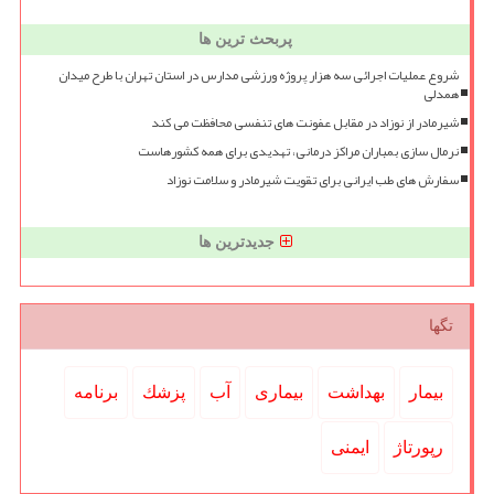
پربحث ترین ها
شروع عملیات اجرائی سه هزار پروژه ورزشی مدارس در استان تهران با طرح میدان
همدلی
شیرمادر از نوزاد در مقابل عفونت های تنفسی محافظت می کند
نرمال سازی بمباران مراکز درمانی، تهدیدی برای همه کشورهاست
سفارش های طب ایرانی برای تقویت شیرمادر و سلامت نوزاد
جدیدترین ها
تگها
بیمار
بهداشت
بیماری
آب
پزشك
برنامه
رپورتاژ
ایمنی