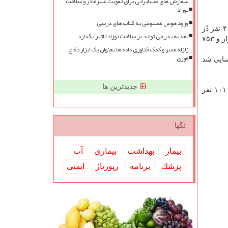
سفارش های طب ایرانی برای تقویت شیرمادر و سلامت
نوزاد
ورود هوش مصنوعی به کتاب های درسی
، تا کنون ۴ میلیون و ۳۹۹ هزار و ۴۰۳ نفر دُز
تغذیه پدر می تواند بر سلامت نوزاد تاثیر بگذارد
اول واکسن کرونا و ۹۳۶ هزار و ۳۵۰ نفر هم دُز دوم را تزریق کرده اند و مجموع واکسن های تزریق شده در کشور به ۵ میلیون و ۳۳۵ هزار و ۷۵۳
زلزله مصر و کمک فناوری داده ها بعنوان یک ابزار دفاع
فوری
۴ بیمار جدید مبتلا به کووید۱۹ در کشور شناسایی شد
جدیدترین ها
متاسفانه در طول ۲۴ ساعت گذشته، ۱۳۶ بیمار کووید۱۹ جان خویش را از دست دادند و مجموع جان باختگان این بیماری به ۸۳ هزار و ۱۰۱ نفر
تگها
بیمار
بهداشت
بیماری
آب
پزشك
برنامه
رپورتاژ
ایمنی