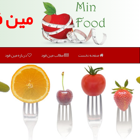
مین ف
صفحه نخست
مطالب مین فود
درباره مین فود