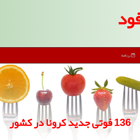
ود
برنامه
136 فوتی جدید كرونا در كشور