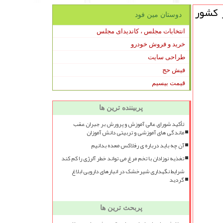
، طی شبانه روز گذشته ۱۰هزار و ۴۸۵ مبتلای جدید کووید۱۹ در کشور
دوستان مین فود
انتخابات مجلس ، کاندیدای مجلس
خرید و فروش خودرو
طراحی سایت
فیش حج
قیمت بیسیم
پربیننده ترین ها
تأکید شورای عالی آموزش و پرورش بر جبران عقب
ماندگی های آموزشی و تربیتی دانش آموزان
آن چه باید درباره ی رفلاکس معده بدانیم
تغذیه نوزادان با تخم مرغ می تواند خطر آلرژی را کم کند
شرایط نگهداری شیرخشک در انبارهای دارویی ابلاغ
گردید
پربحث ترین ها