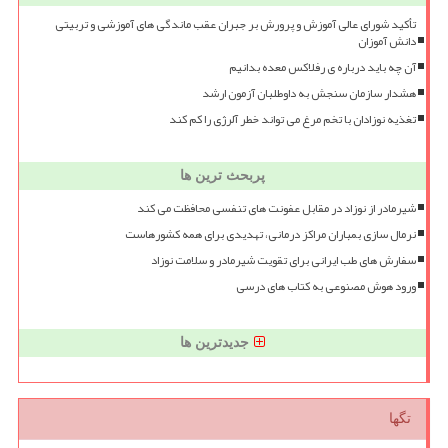
تأکید شورای عالی آموزش و پرورش بر جبران عقب ماندگی های آموزشی و تربیتی
دانش آموزان
آن چه باید درباره ی رفلاکس معده بدانیم
هشدار سازمان سنجش به داوطلبان آزمون ارشد
تغذیه نوزادان با تخم مرغ می تواند خطر آلرژی را کم کند
پربحث ترین ها
شیرمادر از نوزاد در مقابل عفونت های تنفسی محافظت می کند
نرمال سازی بمباران مراکز درمانی، تهدیدی برای همه کشورهاست
سفارش های طب ایرانی برای تقویت شیرمادر و سلامت نوزاد
ورود هوش مصنوعی به کتاب های درسی
جدیدترین ها
تگها