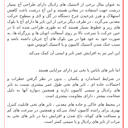
به عنوان مثال برخی از لاستیک های رادیال دارای طراحی آج بسیار
درشت جهت استفاده در معادن هستند و این آج درشت باعث کاهش
استهلاک و هرز چرخیدن چرخ دستگاه در گل و لای و سطوح حرکت
معدنی می‌گردد ، در طرف دیگر برخی از این تایر ها دارای آج با بلوک
های ریز و خطوط بسیار هستند که به طوری طراحی شده اند تا در
حین جرکت با سرعت بالا بر روی آسفالت اتوبان ها و بزرگراه ها، به
صورت خود به خود هوا در بین بلوک های آج جریان داشته باشد و
سبب خنک شدن لاستیک کامیون و یا لاستیک اتوبوس شود .
این امر نیز به افزایش عمر تایر و ایمنی آن کمک می‌کند .
اما تایر های بایاس یا نخی نیز دارای مزایایی هستند .
در شرایط استاندارد و یکسان ، بدون در نظر گرفتن خطرات و
احتمالات جاده ای ، تایر های نخی طول عمر بیشتری نسبت به تایر
های رادیال و سیمی کامیون دارند و همچنین دیواره آنها به دلیل
ضخامت بیشتر ، دارای مقاومت بیشتری است .
در محیط های خاکی و جاده های معدنی ، تایر های نخی قابلیت کنترل
بهتری برای راننده کامیون ایجاد می‌کند و همچنین در سرعت های کم
و مسافت های کوتاه، داغ شدن و افزایش دما در تایر های نخی به
مرات از تایر های رادیال و یا سیمی کمتر است .