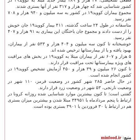
قطعی تشخیصی، ۳۷ هزار و ۱۸۹ بیمار جدید مبتلا به کووید۱۹ در
کشور شناسایی شد که چهار هزار و ۳۱۷ نفر از آنها بستری شدند.
مجموع بیماران کووید۱۹ در کشور به سه میلیون و ۹۴۰ هزار و ۷۰۸
نفر رسید.
متاسفانه در طول ۲۴ ساعت گذشته، ۴۱۱ بیمار کووید۱۹ جان خویش
را از دست دادند و مجموع جان باختگان این بیماری به ۹۱ هزار و ۴۰۷
نفر رسید.
خوشبختانه تا کنون سه میلیون و ۴۰۴ هزار و ۵۳۳ نفر از بیماران،
بهبود یافته و یا از بیمارستانها ترخیص شده اند.
۵ هزار و ۶۰۷ نفر از بیماران مبتلا به کووید۱۹ در بخش های مراقبت
های ویژه بیمارستانها تحت مراقبت قرار دارند.
تا کنون ۲۶ میلیون و ۳۹ هزار و ۴۵۰ آزمایش تشخیص کووید۱۹ در
کشور انجام شده است.
در حال حاضر ۲۸۵ شهر کشور در وضعیت قرمز، ۱۱۰ شهر در
وضعیت نارنجی، ۵۳ شهر در وضعیت زرد قرار دارند.
گفتنی است؛ تا کنون بیشترین موارد شناسایی شده روزانه کرونا در
ارتباط با پنجم مردادماه با ۳۴۹۵۱ مبتلا شدن و بیشترین میزان بستری
هم در ارتباط با ۳۰ فروردین با ۳۹۰۱ بستری بوده است.
منبع:
minfood.ir