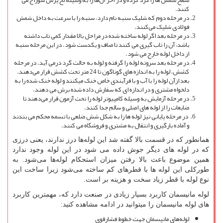
سطح شمش ‌ها را گرد کرده و در آخر آن‌ها را به ‌وسیله لخ پرس سوراخ می
‌کنند.
در مرحله دوم که شلیک سنبه نام دارد، سنبه را با سرعت به داخل شمش
فولادی شلیک می‌کنند.
در مرحله بعد اگر لوله ساخته شده در مراحل بالا مقدار کمی تاب داشته
باشد، آن را تاب ‌گیری می ‌کنند تا صاف و یکدست شود. در این مرحله سنبه
از داخل لوله خارج می ‌شود.
در مرحله بعد سروته لوله را گرفته و لوله به حالت گرد درمی ‌آید. در مرحله
کشش، لوله را به اندازه‌ های گوناگون تا 24 متر تحت کشش قرار می‌دهند.
بعد‌ ازآن لوله را با آب و با فرآیندی خاص خنک میکنند و لوله خنک شده را به
‌دلخواه مشتری و در اندازه ای که سفارش داده شده برش می‌ دهند.
در مرحله آزمایش به‌ وسیله کامپیوتر لوله را تحت آزمون قرار می‌دهند تا
ضایعات را از لوله های اصلی و سالم جدا کنند.
در مرحله پایانی نیز لوله ‌ها را به شکل شش ‌ضلعی با تسمه محکم می ‌بندند
و آماده بارگیری و انتقال به مشتری و فروشگاه می‌ کنند.
همانطور که در قسمت بالا گفته شد این لوله‌ها درز ندارند، یعنی درزی
که در لوله‌ های دیگر جوش داده می‌ شود در این لوله وجود ندارد
همین موضوع باعث بالا رفتن میزان استحکام لوله‌ها می‌شود. به‌
طورکلی این لوله‌ ها با قطرهای کم ساخته می‌شود زیرا ساخت این
نوع لوله با قطر زیاد سخت و هزینه ‌بر است.
لوله مانیسمان کاربرد بسیار زیادی در صنعت دارد که، مهمترین کاربرد
های لوله مانیسمان را میتوانید در ادامه مشاهده کنید:
لوله‌های مانیسمان جهت خطوط فشارقوی