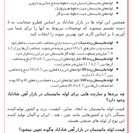
لوله‌های مانیسمان استیل جهت خطوط صنایع غذایی و دارویی
لوله‌های مانیسمان جهت خطوط هیدرولیک
لوله‌های مانیسمان جهت خطوط نفت و گاز
همچنین این لوله ها در بازار شاداباد بر اساس قطرو ضخامت به 4
دسته تقسیم میشوند که توضیحات مربوط به آنها را برای شما می
آوریم تا بر اساس کاری خود بهترین نمونه را انتخاب کنید:
لوله مانیسمان رده سبک:
این دسته دارای ضخامت کم نسبت به قطر خود
هستند و در سایزهای 1 تا 16 اینچی عرضه می‌شوند. ضخامت آن‌ها نیز از 3 تا
7.9 میلی‌متر متفاوت است. لوله گاز مانیسمان نیز در این رده قرار دارد.
لوله مانیسمان رده 40:
قطر لوله‌های این رده بین 0.5 تا 16 اینج و ضخامت
آن‌ها بین 2.7 تا 12.7 میلی‌متر متغیر است.
لوله مانیسمان رده 80:
لوله‌های این رده قطری بین 0.5 تا 16 اینچ و ضخامتی
بین 3.7 تا 21.4 دارند.
لوله مانیسمان رده 160:
قطر لوله‌های این رده همانند رده‌های 40 و 80 بوده
اما ضخامت آن‌ها بین 4.7 تا 40.4 متغیر است.
چه برندها و سازنده هایی برای لوله مانیسمان در بازار آهن شاداباد
وجود دارد؟
قیمت لوله مانیسمان به ابعاد، سایز، کیفیت، برند و کشور تولیدکننده
بستگی دارد و کشورهایی مانند چین ، هند ، ایران و آلمان تولید کننده
این نوع از لوله های صنعتی هستند.
قیمت لوله مانیسمان در بازار آهن شاداباد چگونه تعیین میشود؟