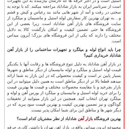
استیل است و در اکثر حرفه ها که کارشان نیازمنده به این تجهیرات
است از سرتاسر ایران به بازار شاداباد مراجعه میکنند. که با توجه به
سختی در رفت و آمد از شهر هایی مانند بند رعباس و کیش و قشم
و... به تهران بهترین کار سفارش لوله استیل و مانسیمان و میلگرد از
سایت فروشگاه های بازار آهن شاداباد است. زیرا بعضی از این
فروشگاه ها حتی تضمین کیفیت و امکان بازگشت کالا به دلایل
مختلف را دارند که یکی از این فروشگاه های بزرگ؛ آیرون میداس
است.
چرا باید انواع لوله و میلگرد و تجهیزات ساختمانی را از بازار آهن
شاداباد خریداری کنیم؟
در بازار آهن شاداباد به دلیل تنوع فروشگاه ها و رقابت آنها با یکدیگر
قیمت لوله استیل و میلگرد و لوله مانیسمان از دیگر مناطق و شهرها
بسیار پایین تر است و کیفیت محصولی که در این بازار به شما ارائه
میدهند قطعا بالا تر از دیگر مناطق است به همین دلیل میتوانید در این
بازار بچرخید و با مقایسه محصولات مختلف و قیمت ها بهترین قیمت
را برای خرید لوله استیل و مانیسمان و میلگرد از بورس آهن و لوله و
میلگرد تهران انتخاب کنید. همچنین در این بازار میتوانید از تخفیفات
گوناگون و نیز تضمین بهترین کیفیت و بهترین قیمت سود ببرید که در
دیگر شهر ها و مناطق این برای شما امکان پذیر نیست.
بهترین فروشگاه
بازار آهن
شاداباد از نظر مشتریان کدام است؟
مجموعه ایرون میداس واقع در بازار اهن تهران با داشتن کادری حرفه