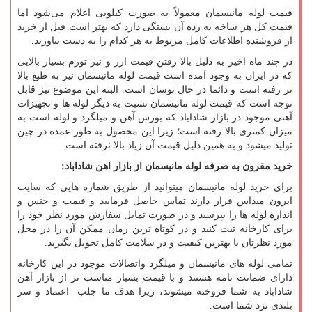
قیمت لوله مانیسمان معمولاً به صورت کیلویی اعلام می‌شود اما
قیمت کل هر شاخه به رده آن بستگی دارد که بهتر است قبل از خرید
از فروشنده اطلاعات کامل مربوط به هر کدام را به دست بیاورید.
در چند ماه اخیر به دلیل بالا رفتن قیمت ارز و نیز تورم بسیار بالایی
که در ایران به وجود آمده است قیمت لوله مانیسمان نیز به طبع بالا
تر رفته است و دائما در حال نوسان است. البته این موضوع نیز قابل
توجه است که قیمت لوله مانیسمان نسبت به دیگر لوله ها و تجهیزات
آهنی موجود در بازار شاداباد که بورس آهن و میلگرد و لوله است به
میزان کمتری بالا رفته است؛ زیرا این محصول به ‌طور عمده در چین
تولید میشود و به همین دلیل قیمت آن زیاد بالا نرفته است.
خرید مقرون به صرفه لوله مانیسمان از بازار اهن شاداباد:
برای خرید لوله مانیسمان میتوانید از طریق شماره هایی که سایت
ایرون میداس قرار دارند تماس حاصل فرمایید و قیمت و جنس و
اندازه لوله ها را بپرسید و در صورت تمایل سفارش مورد نظر خود را
برای کارخانه ثبت کنید و در کوتاه ترین زمان ممکن آن را در محل
مورد نظرتان با بهترین کیفیت و در سلامت کامل تحویل بگیرید.
تمامی لوله های مانیسمان و میلگرد واتصالات موجود در این کارخانه
دارای ضمانت نامه هستند و با قیمت بسیار مناسب تر از بازار آهن
شاداباد به شما فروخته میشوند، زیرا هدف ما جلب اعتماد و سر
بلندی نزد شما است.