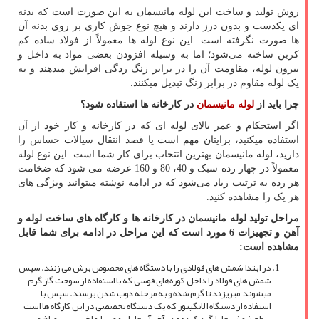
روش تولید و ساخت این لوله مانیسمان به این صورت است که بدنه‌
ای یکدست و بدون درز دارند و هیچ نوع جوش ‌کاری بر روی بدنه آن
ها صورت نگرفته است. این نوع لوله ها معمولاً از فولاد ساده کم
‌کربن ساخته می‌شود؛ اما به وسیله افزودن بعضی مواد به داخل و
بیرون لوله، مقاومت آن را در برابر زنگ زدگی افرایش میدهند و به
یک لوله مقاوم در برابر زنگ تبدیل میکنند.
چرا باید از
لوله مانیسمان
در کارخانه ها استفاده شود؟
اگر استحکام و عمر بالای لوله ای که در کارخانه و کار خود از آن
استفاده میکنید، برایتان مهم است یا قصد انتقال سیالات حساس را
دارید، لوله مانیسمان بهترین انتخاب برای کار شما است. این نوع لوله
معمولاً در چهار رده سبک و 40، 80 و 160 عرضه می ‌شود که ضخامت
هر رده به ترتیب زیاد می‌شود که در ادامه نوشته میتوانید ویژگی های
هر یک را مشاهده کنید.
مراحل تولید لوله مانیسمان در کارخانه ها و کارگاه های ساخت لوله و
آهن و تجهیزات 6 مورد است که این مراحل در ادامه برای شما قابل
مشاهده است:
در ابتدا شمش‌ های فولادی را با دستگاه های مخصوص برش می ‌زنند. سپس
شمش ‌های فولاد را داخل کوره‌های قوسی که با استفاده از سوخت گاز گرم
میشوند میریزند تا گرم شده و به مرحله ذوب شدن برسند. سپس با
استفاده از دستگاه الانگیتور که یک دستگاه تخصصی در این کارگاه ها است