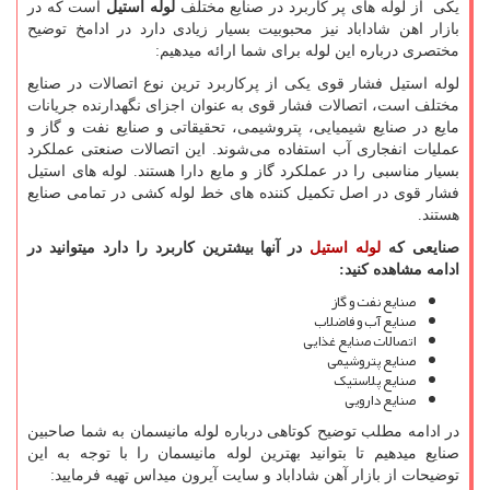
یکی از لوله های پر کاربرد در صنایع مختلف
لوله استیل
است که در
بازار اهن شاداباد نیز محبوبیت بسیار زیادی دارد در ادامخ توضیح
مختصری درباره این لوله برای شما ارائه میدهیم:
لوله استیل فشار قوی یکی از پرکاربرد ترین نوع اتصالات در صنایع
مختلف است، اتصالات فشار قوی به عنوان اجزای نگهدارنده جریانات
مایع در صنایع شیمیایی، پتروشیمی، تحقیقاتی و صنایع نفت و گاز و
عملیات انفجاری آب استفاده می‌شوند. این اتصالات صنعتی عملکرد
بسیار مناسبی را در عملکرد گاز و مایع دارا هستند. لوله های استیل
فشار قوی در اصل تکمیل کننده های خط لوله کشی در تمامی صنایع
هستند.
صنایعی که
لوله استیل
در آنها بیشترین کاربرد را دارد میتوانید در
ادامه مشاهده کنید:
صنایع نفت و گاز
صنایع آب و فاضلاب
اتصالات صنایع غذایی
صنایع پتروشیمی
صنایع پلاستیک
صنایع دارویی
در ادامه مطلب توضیح کوتاهی درباره لوله مانیسمان به شما صاحبین
صنایع میدهیم تا بتوانید بهترین لوله مانیسمان را با توجه به این
توضیحات از بازار آهن شاداباد و سایت آیرون میداس تهیه فرمایید: