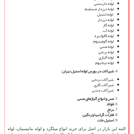
لوله داربستی
لوله درزدار مستقیم
لوله استیل
لوله درزدار
لوله گاز
لوله آب
لوله گالوانیزه
لوله آلومینیوم
لوله مسی
لوله برنجی
لوله آلیاژی
لوله تیتانیوم
شیرالات در بورس لوله استیل تهران
:
شیرآلات برنجی
شیرآلات گازی
شیرآلات چدنی
مس و انواع آلیاژهای مسی
فولاد
برنج
فلزات گرانبها و رنگین
استیل جات
البته این بازار در اصل برای خرید انواع میلگرد و لوله مانیسمان، لوله